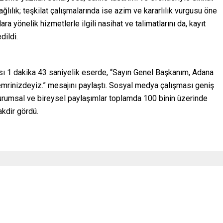
lılık; teşkilat çalışmalarında ise azim ve kararlılık vurgusu öne
ra yönelik hizmetlerle ilgili nasihat ve talimatlarını da, kayıt
dildi.
sı 1 dakika 43 saniyelik eserde, “Sayın Genel Başkanım, Adana
m emrinizdeyiz.” mesajını paylaştı. Sosyal medya çalışması geniş
urumsal ve bireysel paylaşımlar toplamda 100 binin üzerinde
akdir gördü.