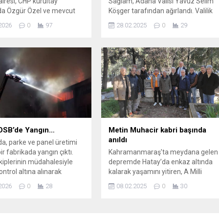
iresi, CHP kurultay
Sağlam, Adana Valisi Yavuz Selim
da Özgür Özel ve mevcut
Köşger tarafından ağırlandı. Valilik
netiminin tedbiren görevden
makamında gerçekleşen ziyarette
2026
0
97
28.02.2025
0
29
ırılmasına karar verdi.
Adana’ya dair konular gündeme
, eski Genel Başkan
geldi. Vali Köşger, ziyaret için Bakan
lıçdaroğlu ile önceki
Yardımcısı Sağlam’a teşekkürlerini
n görevi devralmasını
sundu. Sağlam’ın Adana’daki bazı
ğladı. Karar CHP’de adeta
programlara katılacağı öğrenildi.
 yaratırken, en önemli
an biri rüşvet iddiasıyla
n Zeydan Karalar’a ilişkin...
OSB’de Yangın…
Metin Muhacir kabri başında
anıldı
, parke ve panel üretimi
ir fabrikada yangın çıktı.
Kahramanmaraş’ta meydana gelen
ekiplerinin müdahalesiyle
depremde Hatay’da enkaz altında
ontrol altına alınarak
kalarak yaşamını yitiren, A Milli
dü. Yangın, gece saat
Hentbol Takımı’nın ilk
2026
0
28
08.02.2025
0
30
ralarında Sarıçam ilçesi
oyuncularından, Adana eski Hentbol
Mahallesi Organize Sanayi
İl Temsilcisi Metin Muhacir ve eşi
nde faaliyet gösteren bir
Nuran Muhacir, Asri Mezarlığı’ndaki