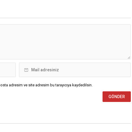
 çıktı. Fabrikada görevli
kabri başında anıldı. Oğlu Mehmet
çeriden gelen patlama
Can Muhacir’i ziyaret etmek
ardından alevlerin
amacıyla Hatay’da bulunan ve 6
ğini fark etti. Durumun 112
Şubat depreminde enkaz altında
kalarak vefat eden...
osta adresim ve site adresim bu tarayıcıya kaydedilsin.