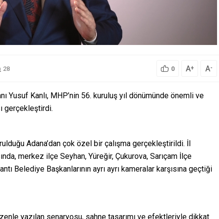
A
A
+
-
28
0
anı Yusuf Kanlı, MHP’nin 56. kuruluş yıl dönümünde önemli ve
 gerçekleştirdi.
lduğu Adana’dan çok özel bir çalışma gerçekleştirildi. İl
nda, merkez ilçe Seyhan, Yüreğir, Çukurova, Sarıçam İlçe
ntı Belediye Başkanlarının ayrı ayrı kameralar karşısına geçtiği
enle yazılan senaryosu, sahne tasarımı ve efektleriyle dikkat