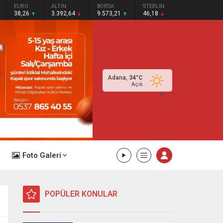
EURO
ALTIN
BORSA
STERLIN
38,26
3.392,64
9.573,21
46,18
Adana,
34
°C
Açık
Foto Galeri
POPÜLER KONULAR