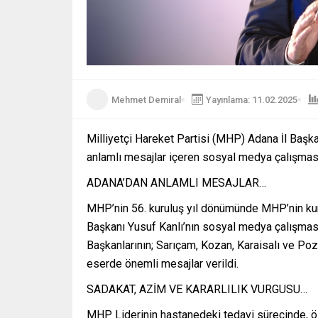
Mehmet Demiral
Yayınlama: 11.02.2025
Milliyetçi Hareket Partisi (MHP) Adana İl Başk
anlamlı mesajlar içeren sosyal medya çalışması
ADANA’DAN ANLAMLI MESAJLAR…
MHP’nin 56. kuruluş yıl dönümünde MHP’nin kuru
Başkanı Yusuf Kanlı’nın sosyal medya çalışması
Başkanlarının; Sarıçam, Kozan, Karaisalı ve Poza
eserde önemli mesajlar verildi.
SADAKAT, AZİM VE KARARLILIK VURGUSU…
MHP Liderinin hastanedeki tedavi sürecinde, öz