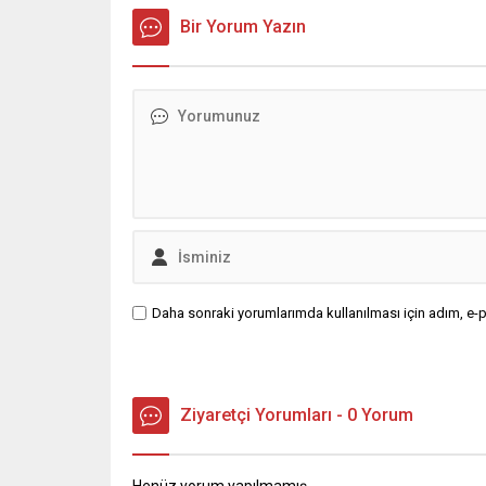
fabrikada
Bir Yorum Yazın
bekçi, i
sesinin 
yükseldi
Acil...
Daha sonraki yorumlarımda kullanılması için adım, e-p
Ziyaretçi Yorumları - 0 Yorum
Henüz yorum yapılmamış.