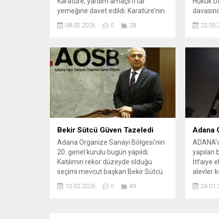
Karatüre, yardım amaçlı iftar
Hukuk Da
yemeğine davet edildi. Karatüre’nin
davasın
bu davetten istediği ücret gündem
parti yö
08.03.2026
0
28
22.05.
oldu. ‘Kabe’de Hacılar Hu Der Allah’
uzaklaşt
ilahisiyle gündemde olan Celal
Mahkeme
Karatüre, Ramazan’da davet
Kemal Kı
edildiği yardım amaçlı iftar
yönetimi
programı için 300 bin TL istedi. Yeni
hükme ba
100 Yıl Magazin’in iddiasına...
bir kaos
iddialard
yargılana
Bekir Sütcü Güven Tazeledi
Adana 
Adana Organize Sanayi Bölgesi’nin
ADANA’da
20. genel kurulu bugün yapıldı.
yapılan b
Katılımın rekor düzeyde olduğu
İtfaiye 
seçimi mevcut başkan Bekir Sütcü
alevler k
kazandı. Kıran kırana geçen
söndürül
10.02.2026
0
49
24.01.
kongrenin galibi yaklaşık 30 oy
00.15 sı
farkla Bekir Sütcü oldu. Yönetim de
Acıdere 
şu şekilde oluştu:
Bölgesi’