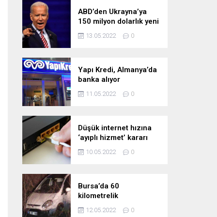
ABD’den Ukrayna’ya
150 milyon dolarlık yeni
askeri yardım
13.05.2022
0
Yapı Kredi, Almanya’da
banka alıyor
11.05.2022
0
Düşük internet hızına
‘ayıplı hizmet’ kararı
10.05.2022
0
Bursa’da 60
kilometrelik
kovalamaca!
12.05.2022
0