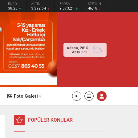
EURO
ALTIN
BORSA
STERLIN
38,26
3.392,64
9.573,21
46,18
Adana,
28
°C
Az Bulutlu
Foto Galeri
POPÜLER KONULAR