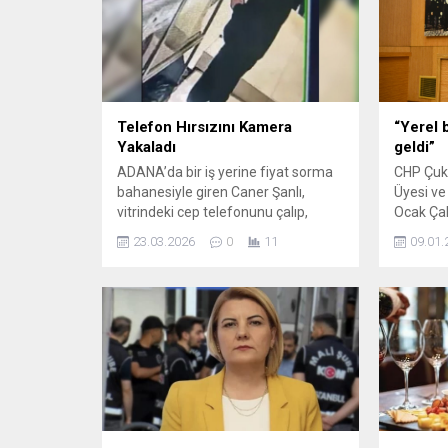
Telefon Hırsızını Kamera
“Yerel 
Yakaladı
geldi”
ADANA’da bir iş yerine fiyat sorma
CHP Çuku
bahanesiyle giren Caner Şanlı,
Üyesi ve
vitrindeki cep telefonunu çalıp,
Ocak Çal
kaçtı. Hırsızlık anı iş yerinin güvenlik
belediye
23.03.2026
0
11
09.01.
kamerasına yansırken, gözaltına
basının 
alınan Şanlı, tutuklandı. Olay, 15
dikkat çe
Mart’ta Seyhan ilçesi Karasoku
yerel yö
Mahallesi’ndeki Mısır Çarşısı’nda
abone o
meydana geldi. Yüzünü kapüşonla
destek s
gizleyerek çarşıda gezen Caner
kurumund
Şanlı, telefon fiyatı sorma
yükünün
bahanesiyle Mazlum A.’nın...
noktasına