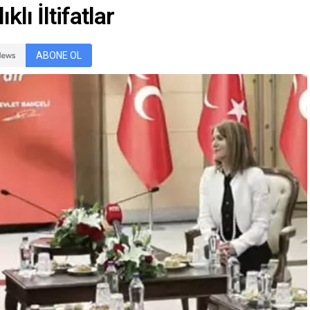
lı İltifatlar
ABONE OL