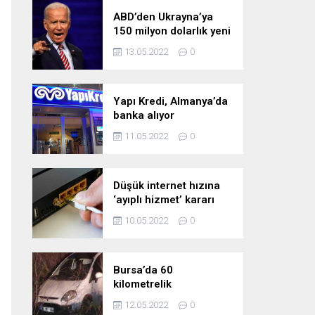
ABD’den Ukrayna’ya
150 milyon dolarlık yeni
askeri yardım
13.05.2022
0
Yapı Kredi, Almanya’da
banka alıyor
11.05.2022
0
Düşük internet hızına
‘ayıplı hizmet’ kararı
10.05.2022
0
Bursa’da 60
kilometrelik
kovalamaca!
12.05.2022
0