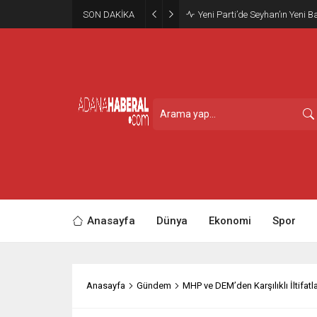
SON DAKİKA
Yeni Parti’de Seyhan’ın Yeni B
Anasayfa
Dünya
Ekonomi
Spor
Anasayfa
Gündem
MHP ve DEM’den Karşılıklı İltifatl