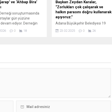
arap’ ve ‘Ahbap Bira’
Başkan Zeydan Karalar,
ı
“Zorlukları çok çalışarak ve
halkın parasını doğru kullanarak
 Derneği soruşturmasında
aşıyoruz.”
detaylar gün yüzüne
 devam ediyor. Derneğin
Adana Büyükşehir Belediyesi 19
 ve Adanalı şarkıcı Haluk
Mayıs Çok Amaçlı Mahalle
2026
0
18
23.02.2025
0
26
utuklanırken asistanı Yeliz
Merkezi’nin açılışı yoğun katılımla
 anlattıkları gündem oldu. 4
gerçekleştirildi. Açılışa Adana
LİRALIK İŞLEM HACMİ
Büyükşehir Belediye Başkanı
 aktardığına göre; AHBAP
Zeydan Karalar, CHP’li ilçe belediye
le ilgili soruşturma
başkanları, CHP Adana
nda MASAK tarafından
Milletvekilleri, siyasiler ve 19 Mayıs
an raporda, Haluk Levent ile
Mahallesi sakinleri katıldı. Saygı
tutuklanan asistanı Yeliz...
duruşu ve İstiklal Marşı
okunmasının ardından Coşkulu
kalabalığa hitap eden Başkan
Zeydan Karalar, önlerine çıkarılan...