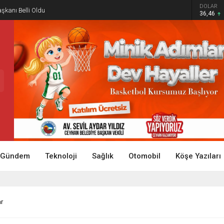
DOLAR
aşkanı Belli Oldu
36,46
Gündem
Teknoloji
Sağlık
Otomobil
Köşe Yazıları
ar