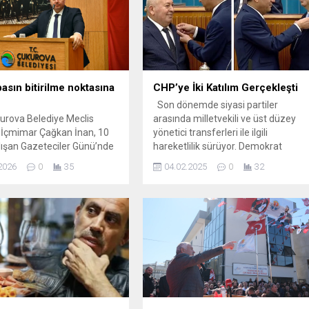
basın bitirilme noktasına
CHP’ye İki Katılım Gerçekleşti
Son dönemde siyasi partiler
rova Belediye Meclis
arasında milletvekili ve üst düzey
 İçmimar Çağkan İnan, 10
yönetici transferleri ile ilgili
ışan Gazeteciler Günü’nde
hareketlilik sürüyor. Demokrat
 meclis kürsüsünde yerel
Parti’den istifa eden İzmir
2026
0
35
04.02.2025
0
32
yaşadığı ağır sorunlara
Milletvekili Salih Uzun ve İstanbul
kti. İnan, merkezi idare ve
Milletvekili Cemal Enginyurt,
netimlerin gazetelere
Cumhuriyet Halk Partisi’ne (CHP)
lmaktan vazgeçmesi, mali
katıldı. Uzun ve Enginyurt’a
unulmaması, basın ilan
rozetlerini Özgür Özel taktı. Özel,
aki ağır koşullar ve vergi
“Muhalefeti parçalama girişimlerine
 yerel medyayı kapatma
karşı tavır geliştiriyoruz” diye
 getirdiğini...
konuştu....