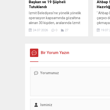
Başkan ve 19 Şüpheli
Ahbap Ş
Tutuklandı
Hazırlığ
İzmit Belediyesi’ne yönelik yönelik
‘ Ahbap
operasyon kapsamında gözaltına
çarpıcı 
alınan 30 kişiden, aralarında İzmit
çıkmaya
Belediye Başkanı Fatma Kaplan
kurucusu
24.07.2026
0
27
19.07.
Hürriyet ile eşi Murat Hürriyet’in de
Levent t
bulunduğu 20 kişi hakkında
Kaya’nın
tutuklama kararı verildi. İstanbul
MİLYAR 
Cumhuriyet Başsavcılığı tarafından
Sabah’ın
“rüşvet” ve “ihaleye fesat
Bir Yorum Yazın
Derneği i
karıştırma” suçlamalarıyla yürütülen
kapsamı
soruşturma kapsamında İzmit
hazırlan
Belediye Başkanı Fatma Kaplan
birlikte 
Hürriyet’in de arasında...