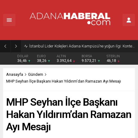
İstanbul Lider Kolejleri Adana Kampüsü’ne yoğun ilgi: Kontenjanlar dolmak üzere
DOLAR
EURO
ALTIN
BORSA
STERLIN
36,46
38,26
3.392,64
9.573,21
46,18
Anasayfa
Gündem
MHP Seyhan İlçe Başkanı Hakan Yıldırım’dan Ramazan Ayı Mesajı
MHP Seyhan İlçe Başkanı
Hakan Yıldırım’dan Ramazan
Ayı Mesajı