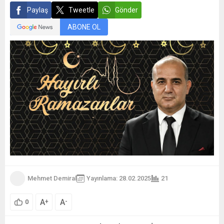
Paylaş
Tweetle
Gönder
ABONE OL
Mehmet Demiral
Yayınlama: 28.02.2025
21
A
A
+
-
0