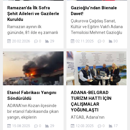
itibaren geçerli olmak üzere
Ramazan’da İlk Sofra
Gazioğlu’ndan Bienale
ateşkes ilan ettiklerini
Şehit Aileleri ve Gazilerle
Davet!
belirterek, saldırı olmadıkça
Kuruldu
Çukurova Çağdaş Sanat,
hiçbir silahlı gücün eylem
Ramazan ayının ilk
Kültür ve Eğitim Vakfı Adana
yapmayacağını vurgulandı.
gününde, 81 ilde eş zamanlı
Temsilcisi Mehmet Gazioğlu
PKK...
olarak gerçekleştirilen
tüm sanat dostlarını büyük
20.02.2026
0
29
02.11.2025
0
30
program kapsamında
buluşmaya davet ediyor.
Adana’da şehit aileleri ve
Akdeniz’in kültürel mirasını
gazilerle iftar programı
çağdaş sanatla buluşturan
düzenlendi. Adana Valiliği
2. Akdeniz Bienali, bu yıl
koordinesinde gerçekleşen
“Akdeniz! Akdeniz! / Mare
programa Adana Valisi
Nostrum!” temasıyla
Mustafa Yavuz, il protokolü
sanatseverlerle buluştu. 15
ve davetliler katıldı. AK Parti
Ekim – 30 Kasım 2025
Adana İl Başkanı Tamer
tarihleri arasında Tarsus,
Etanol Fabrikası Yangını
ADANA-BELGRAD
Dağlı da iftar programında
Mersin, Adana, Hatay ve...
Söndürüldü
TURİZM HATTI İÇİN
yer alarak şehit aileleri ve
ÇALIŞMALAR
ADANA’nın Kozan ilçesinde
gazilerle...
YOĞUNLAŞTI
bir etanol fabrikasında çıkan
yangın, ekiplerin
ATGAB, Adana’nın
müdahalesiyle 1 saatte
Balkanlar’da tanınıp, turizm
15.08.2025
0
29
12.03.2025
0
17
söndürüldü. Yangın, Kozan
destinasyonu haline gelmesi