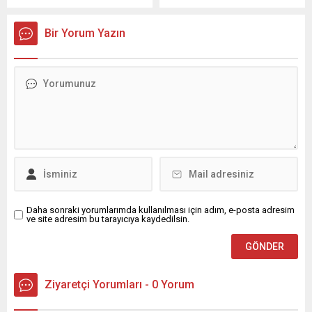
Organize Sanayi
için çalışmalarını sürdürüyor.
Bölgesi’nde faaliyet
Başkanlığını Adana
Bir Yorum Yazın
gösteren bir etanol
Büyükşehir Belediye
fabrikasında çıktı. Fabrikanın
Başkanı Zeydan Karalar’ın
depo kısmında çıktığı
üstlendiği ATGAB (Adana
belirlenen yangın kısa
Turizmi Geliştirme ve
sürede büyüdü. Çalışanların
Altyapı Hizmet Birliği),
ihbarı üzerine bölgeye
Adana’yı turizmde dünya
itfaiye başta olmak üzere
markası şehir yapma
pek çok kurumun yangın
vizyonu ile ulusal ve
söndürme ekibi ile polis ve...
uluslararası alanda diyalog
ve iş birliği geliştirme
çalışmalarına devam ediyor.
ATGAB Müdürü Selçuk...
Daha sonraki yorumlarımda kullanılması için adım, e-posta adresim
ve site adresim bu tarayıcıya kaydedilsin.
Ziyaretçi Yorumları - 0 Yorum