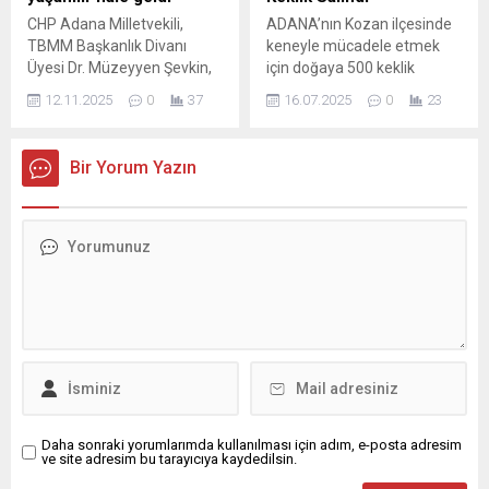
Değişikliği kararı Türkiye
İlk yarıda yanımızda olan...
CHP Adana Milletvekili,
ADANA’nın Kozan ilçesinde
Futbol Federasyonu (TFF)
TBMM Başkanlık Divanı
keneyle mücadele etmek
sitesinde...
Üyesi Dr. Müzeyyen Şevkin,
için doğaya 500 keklik
1 gün nedeniyle 17 yıl
salındı. İlçedeki Salmanlı
12.11.2025
0
37
16.07.2025
0
23
emekliliği ertelenen
Mahallesi’nde, kene
vatandaşların, kademe ve
popülasyonuyla mücadele
çıraklık-staj mağdurlarının,
kapsamında önemli bir adım
Bir Yorum Yazın
kadro bekleyen taşeronların,
atıldı. Üğlük Tepesi’nde
7200 prim günü bekleyen
düzenlenen etkinlikle 500
esnafın, İliç ve madenlerdeki
keklik doğaya salındı.
iş cinayeti ile motokuryelerin
Etkinliğe Kozan Orman
çalışma şartlarının ağırlığını,
İşletme Müdürü Mahmut
kamu mühendislerinin özlük
Menlizetoğlu, Kozan Milli
haklarını Plan ve Bütçe
Parklar Şefi Vahap Avcı’nın
Komisyonu’nda Çalışma ve...
yanı sıra Salmanlı ve çevre
mahallelerin muhtarları...
Daha sonraki yorumlarımda kullanılması için adım, e-posta adresim
ve site adresim bu tarayıcıya kaydedilsin.