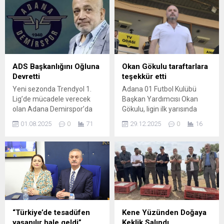
Buna göre kayınbaba Fuat
Mustafa Kemal Atatürk’ün
Kalaycık (64), damat Özgür
ebediyete intikal edişinin 87.
Ozan Ekinci (41) ve damat
Yılı dolayısıyla bir mesaj
Oğuzhan Sönmezler (29)
yayımladı. Başkan
Olay yerinde hayatını
Tanburoğlu, Mustafa Kemal
kaybetti. Ayrıca Adana
Atatürk’ün, özgürlük ve
Valiliği’nin yakalandığını
bağımsızlığı ilke edinmiş,
ADS Başkanlığını Oğluna
Okan Gökulu taraftarlara
duyurduğu 20 yaşındaki katil
öngörüsü yüksek büyük bir
Devretti
teşekkür etti
zanlısı...
siyaset adamı, büyük bir
Yeni sezonda Trendyol 1.
Adana 01 Futbol Kulübü
komutan ve...
Lig’de mücadele verecek
Başkan Yardımcısı Okan
olan Adana Demirspor’da
Gökulu, ligin ilk yarısında
başkan değişikliği yaşandı.
takımın yanında olan
01.08.2025
0
71
29.12.2025
0
16
Adana Demirspor A.Ş.
taraftarlara teşekkür ederek
Yönetim Kurulu Başkanı
desteklerinin büyük önem
Murat Sancak, daha önce
taşıdığını söyledi. Gökulu,
Bedirhan Durak’a verdiği
sezon boyunca tribünlerde
Kulüp Başkanlığı görevini,
sergilenen birlikteliğin
şimdi oğlu Ali Sancak’a
camiaya moral verdiğini
verdi. Bundan sonraki
belirtti. Gökulu, ikinci yarıda
süreçte Mavi-Lacivertli
da aynı desteğin sürmesini
takımı Ali Sancak
beklediklerini ifade ederek,
“Türkiye’de tesadüfen
Kene Yüzünden Doğaya
yönetecek. Başkan
“Bu kulüp taraftarıyla güçlü.
yaşanılır hale geldi”
Keklik Salındı