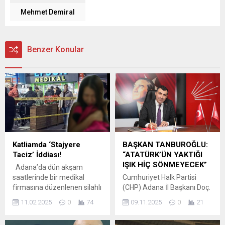
Mehmet Demiral
Benzer Konular
Katliamda ‘Stajyere
BAŞKAN TANBUROĞLU:
Taciz’ İddiası!
“ATATÜRK’ÜN YAKTIĞI
IŞIK HİÇ SÖNMEYECEK”
Adana’da dün akşam
saatlerinde bir medikal
Cumhuriyet Halk Partisi
firmasına düzenlenen silahlı
(CHP) Adana İl Başkanı Doç.
saldırıda hayatını kaybeden
Dr. Anıl Tanburoğlu, Türkiye
11.02.2025
0
74
09.11.2025
0
21
3 kişinin kayınbaba ve iki
Cumhuriyeti’nin kurucusu,
damadı olduğu belirlenmişti.
Ebedi Başkomutanımız Gazi