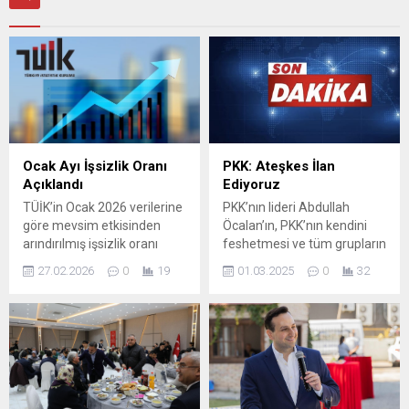
Ocak Ayı İşsizlik Oranı
PKK: Ateşkes İlan
Açıklandı
Ediyoruz
TÜİK’in Ocak 2026 verilerine
PKK’nın lideri Abdullah
göre mevsim etkisinden
Öcalan’ın, PKK’nın kendini
arındırılmış işsizlik oranı
feshetmesi ve tüm grupların
%8,1’e yükseldi, işsiz sayısı
silahları bırakması
27.02.2026
0
19
01.03.2025
0
32
73 bin artarak 2 milyon 819
yönündeki açıklamasından
bin oldu. İstihdam 516 bin
sonra, PKK Yürütme
azaldı, istihdam oranı
Komitesi, Abdullah Öcalan’ın
%47,9’a geriledi. Genç
çağrısına katıldıklarını ve
işsizlik %14,3, atıl işgücü
gereklerini yerine
oranı ise %29,9 olarak
getireceklerini belirtti. PKK
kaydedildi.
Yürütme Komitesi yaptığı
açıklamada, bugünden