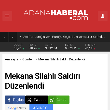
Anıl Tanburoğlu Yeni Parti’ye Geçti, Bazı Yöneticiler CHP’de Kaldı
DOLAR
EURO
ALTIN
BORSA
STERLIN
36,46
38,26
3.392,64
9.573,21
46,18
Anasayfa
Gündem
Mekana Silahlı Saldırı Düzenlendi
Mekana Silahlı Saldırı
Düzenlendi
Paylaş
Tweetle
Gönder
ABONE OL