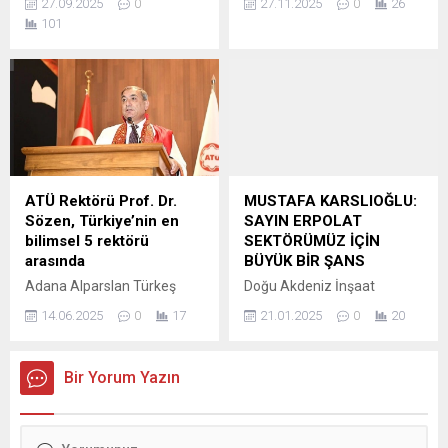
Bahçeli’nin...
27.09.2025
0
27.11.2025
0
26
Araştırmanın en dikkat
Mücadele Günü’nde
101
çeken sonucu ise Adana
yürüyüş, basın açıklaması ve
oldu. Forbes’ın raporuna
oturma eylemi yaptı. Kadın
göre Türkiye’de çalışmayı en
cinayetlerini protesto etti.
az seven şehir Adana,
Cumhuriyet Halk Partisi
çalışmayı en çok seven il ise
(CHP) Adana İl Kadın Kolları,
İstanbul olarak belirlendi.
25 Kasım Kadına Yönelik
Çukurova’nın tarım ve
Şiddete Karşı Uluslararası
sanayi kenti olan Adana’nın
Mücadele Günü’nde kadın
listenin sonunda...
cinayetlerini protesto etmek
ATÜ Rektörü Prof. Dr.
MUSTAFA KARSLIOĞLU:
ve şiddete karşı...
Sözen, Türkiye’nin en
SAYIN ERPOLAT
bilimsel 5 rektörü
SEKTÖRÜMÜZ İÇİN
arasında
BÜYÜK BİR ŞANS
Adana Alparslan Türkeş
Doğu Akdeniz İnşaat
Bilim ve Teknoloji
Müteahhit Birlikleri
14.06.2025
0
17
21.01.2025
0
20
Üniversitesi (ATÜ) Rektörü
Federasyonu (DAİMFED)
Prof. Dr. Adnan Sözen,
Genel Başkanı Mustafa
Türkiye genelinde görev
Karslıoğlu ve beraberindeki
Bir Yorum Yazın
yapan 202 üniversite
heyet, Cumhurbaşkanlığı
rektörü arasında bilimsel
Kararnamesi ile Adana
performansıyla öne çıktı. h-
Çevre , Şehircilik Ve İklim
indeksi verilerine göre 57
Değişikliği İl Müdürü’ne