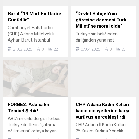
Barut “19 Mart Bir Darbe
“Devlet Bahçeli’nin
Günüdür”
görevine dönmesi Türk
Milleti’ne moral oldu”
Cumhuriyet Halk Partisi
(CHP) Adana Milletvekili
Türkiye’nin birliğinden,
Ayhan Barut, İstanbul
dirliğinden yana net
Büyükşehir Belediye
duruşuyla öne çıkan güçlü
21.03.2025
0
22
07.04.2025
0
23
Başkanı ve Cumhurbaşkanı
sivil toplum örgütlerinden
Önseçim Adayı Ekrem
biri olan Parlamenterler
İmamoğlu ve yol
Derneği, Milliyetçi Hareket
arkadaşlarına yönelik siyasi
Partisi (MHP) Genel Başkanı
kumpaslara Meclis’te sert
Devlet Bahçeli’nin mesaisine
tepki gösterdi. Halk
başlamasının Türk
iradesine karşı yapılan 19
Milleti’nde büyük bir moral
Mart darbesine karşı direniş
oluşturduğunu bildirdi.
çağrısını yineleyen Barut,
“TÜRKİYE DÜŞMANLARI
FORBES: Adana En
CHP Adana Kadın Kolları
“Başkanımız Ekrem
BÜYÜK HÜSRAN YAŞADI”
Tembel Şehir!
kadın cinayetlerine karşı
İmamoğlu milletimize
Parlamenterler Derneği
yürüyüş gerçekleştirdi
ABD’nin ünlü dergisi forbes
emanettir. Esas güç millettir
Yönetim Kurulu adına
Türkiye’de illerin “çalışma
CHP Adana İl Kadın Kolları,
ve en...
yapılan açıklamada, MHP
eğilimlerini” ortaya koyan
25 Kasım Kadına Yönelik
Genel Başkanı Devlet
yeni bir araştırma yayımladı.
Şiddete Karşı Uluslararası