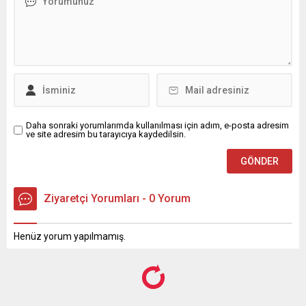
puana ulaşan Prof. Dr.
atanan Mehmet Ata Erpolat
Sözen, en yüksek değerlere
ile makamında bir araya
sahip 5 rektörden biri oldu.
geldi. Ziyaret sırasında,
Türkiye’de h-indeksi 40’ın
Erpolat’a yeni görevinde
üzerinde yer alan
başarılar dileyen DAİMFED
Rektörlerden biri...
Genel Başkanı Karslıoğlu,
DAİMFED ve Çevre,
Şehircilik...
Daha sonraki yorumlarımda kullanılması için adım, e-posta adresim
ve site adresim bu tarayıcıya kaydedilsin.
Ziyaretçi Yorumları - 0 Yorum
Henüz yorum yapılmamış.