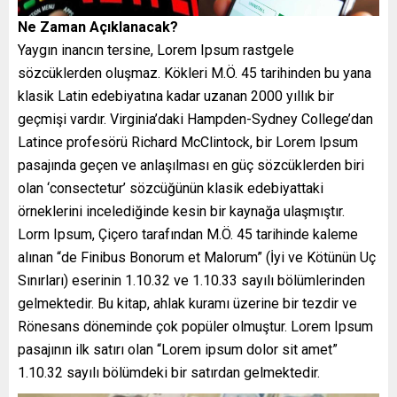
Ne Zaman Açıklanacak?
Yaygın inancın tersine, Lorem Ipsum rastgele
sözcüklerden oluşmaz. Kökleri M.Ö. 45 tarihinden bu yana
klasik Latin edebiyatına kadar uzanan 2000 yıllık bir
geçmişi vardır. Virginia’daki Hampden-Sydney College’dan
Latince profesörü Richard McClintock, bir Lorem Ipsum
pasajında geçen ve anlaşılması en güç sözcüklerden biri
olan ‘consectetur’ sözcüğünün klasik edebiyattaki
örneklerini incelediğinde kesin bir kaynağa ulaşmıştır.
Lorm Ipsum, Çiçero tarafından M.Ö. 45 tarihinde kaleme
alınan “de Finibus Bonorum et Malorum” (İyi ve Kötünün Uç
Sınırları) eserinin 1.10.32 ve 1.10.33 sayılı bölümlerinden
gelmektedir. Bu kitap, ahlak kuramı üzerine bir tezdir ve
Rönesans döneminde çok popüler olmuştur. Lorem Ipsum
pasajının ilk satırı olan “Lorem ipsum dolor sit amet”
1.10.32 sayılı bölümdeki bir satırdan gelmektedir.