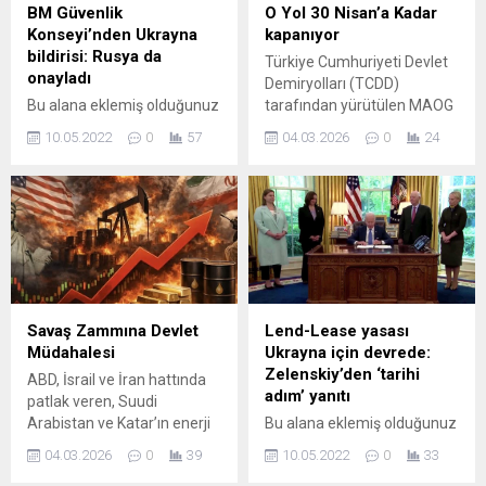
BM Güvenlik
O Yol 30 Nisan’a Kadar
Konseyi’nden Ukrayna
kapanıyor
bildirisi: Rusya da
Türkiye Cumhuriyeti Devlet
onayladı
Demiryolları (TCDD)
Bu alana eklemiş olduğunuz
tarafından yürütülen MAOG
haberle ilgili kısa bir özet
Yüksek Standartlı Demiryolu
10.05.2022
0
57
04.03.2026
0
24
bilgisi ekleyebilirsiniz. Bu
Hattı inşaatı kapsamında
metin yazı düzenleme
yapılacak altgeçit fore kazık
sayfasında "Özet"
imalat çalışmaları nedeniyle
bölümünden eklenebilir.
önemli bir trafik
Özet eklenmişse başlık
düzenlemesine gidiliyor.
altında kalın olarak bu
Açıklamaya göre, D-400
şekilde gösterilir,
Karayolu’nun Mersin’den
eklenmemişse bu alan boş
Adana istikameti 4 Mart
kalır.
2026 ile 30 Nisan 2026
Savaş Zammına Devlet
Lend-Lease yasası
tarihleri arasında araç
Müdahalesi
Ukrayna için devrede:
trafiğine kapatılacak.
Zelenskiy’den ‘tarihi
ABD, İsrail ve İran hattında
Çalışmaların belirtilen
adım’ yanıtı
patlak veren, Suudi
tarihler arasında
Arabistan ve Katar’ın enerji
Bu alana eklemiş olduğunuz
tamamlanması...
tesislerinin vurulmasıyla
haberle ilgili kısa bir özet
04.03.2026
0
39
10.05.2022
0
33
küresel bir arz krizine
bilgisi ekleyebilirsiniz. Bu