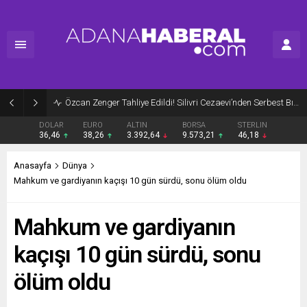
Özcan Zenger Tahliye Edildi! Silivri Cezaevi’nden Serbest Bırakıldı
DOLAR
EURO
ALTIN
BORSA
STERLIN
36,46
38,26
3.392,64
9.573,21
46,18
Anasayfa
Dünya
Mahkum ve gardiyanın kaçışı 10 gün sürdü, sonu ölüm oldu
Mahkum ve gardiyanın
kaçışı 10 gün sürdü, sonu
ölüm oldu