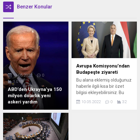
Benzer Konular
Avrupa Komisyonu’ndan
Budapeşte ziyareti
13.05.2022
0
Bu alana eklemiş olduğunuz
1.019
haberle ilgili kısa bir özet
ABD’den Ukrayna’ya 150
bilgisi ekleyebilirsiniz. Bu
milyon dolarlık yeni
metin yazı düzenleme
askeri yardım
10.05.2022
0
32
sayfasında "Özet"
bölümünden eklenebilir.
Özet eklenmişse başlık
altında kalın olarak bu
şekilde gösterilir,
eklenmemişse bu alan boş