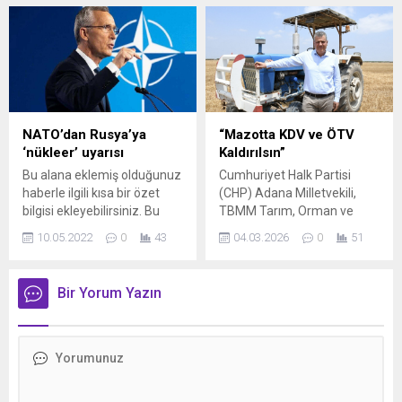
dönüşen savaşın Türkiye
metin yazı düzenleme
ekonomisine vereceği ilk
sayfasında "Özet"
büyük hasar için devletin
bölümünden eklenebilir.
zirvesi harekete geçti. Bu
Özet eklenmişse başlık
gece (Salı’yı Çarşamba’ya
altında kalın olarak bu
bağlayan gece yarısı)
şekilde gösterilir,
pompaya yansıması
eklenmemişse bu alan boş
beklenen ve motorinde 6 lira
kalır.
NATO’dan Rusya’ya
“Mazotta KDV ve ÖTV
69 kuruşu, benzinde ise 2...
‘nükleer’ uyarısı
Kaldırılsın”
Bu alana eklemiş olduğunuz
Cumhuriyet Halk Partisi
haberle ilgili kısa bir özet
(CHP) Adana Milletvekili,
bilgisi ekleyebilirsiniz. Bu
TBMM Tarım, Orman ve
metin yazı düzenleme
Köyişleri Komisyonu Üyesi
10.05.2022
0
43
04.03.2026
0
51
sayfasında "Özet"
Ayhan Barut, Türkiye’nin
bölümünden eklenebilir.
gıda egemenliği için savaş,
Özet eklenmişse başlık
fahiş zam ve yüksek
Bir Yorum Yazın
altında kalın olarak bu
enflasyon ortamında üretimi
şekilde gösterilir,
ve üreticiyi merkeze alan
eklenmemişse bu alan boş
sürdürülebilir tarım
kalır.
politikaları için iktidarı
göreve çağırdı. Bölgede
büyüyen savaş ortamının