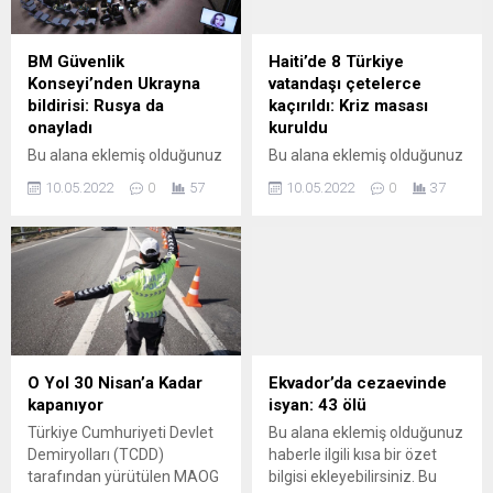
kalır.
BM Güvenlik
Haiti’de 8 Türkiye
Konseyi’nden Ukrayna
vatandaşı çetelerce
bildirisi: Rusya da
kaçırıldı: Kriz masası
onayladı
kuruldu
Bu alana eklemiş olduğunuz
Bu alana eklemiş olduğunuz
haberle ilgili kısa bir özet
haberle ilgili kısa bir özet
10.05.2022
0
57
10.05.2022
0
37
bilgisi ekleyebilirsiniz. Bu
bilgisi ekleyebilirsiniz. Bu
metin yazı düzenleme
metin yazı düzenleme
sayfasında "Özet"
sayfasında "Özet"
bölümünden eklenebilir.
bölümünden eklenebilir.
Özet eklenmişse başlık
Özet eklenmişse başlık
altında kalın olarak bu
altında kalın olarak bu
şekilde gösterilir,
şekilde gösterilir,
eklenmemişse bu alan boş
eklenmemişse bu alan boş
kalır.
kalır.
O Yol 30 Nisan’a Kadar
Ekvador’da cezaevinde
kapanıyor
isyan: 43 ölü
Türkiye Cumhuriyeti Devlet
Bu alana eklemiş olduğunuz
Demiryolları (TCDD)
haberle ilgili kısa bir özet
tarafından yürütülen MAOG
bilgisi ekleyebilirsiniz. Bu