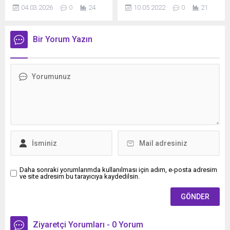
Yüksek Standartlı Demiryolu
metin yazı düzenleme
04.03.2026
0
24
10.05.2022
0
21
Hattı inşaatı kapsamında
sayfasında "Özet"
yapılacak altgeçit fore kazık
bölümünden eklenebilir.
imalat çalışmaları nedeniyle
Özet eklenmişse başlık
Bir Yorum Yazın
önemli bir trafik
altında kalın olarak bu
düzenlemesine gidiliyor.
şekilde gösterilir,
Açıklamaya göre, D-400
eklenmemişse bu alan boş
Karayolu’nun Mersin’den
kalır.
Adana istikameti 4 Mart
2026 ile 30 Nisan 2026
tarihleri arasında araç
trafiğine kapatılacak.
Çalışmaların belirtilen
tarihler arasında
tamamlanması...
Daha sonraki yorumlarımda kullanılması için adım, e-posta adresim
ve site adresim bu tarayıcıya kaydedilsin.
Ziyaretçi Yorumları - 0 Yorum