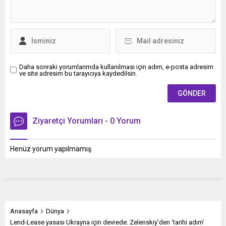
gübreden mazota tarımsal
üretim maliyetlerine
doğrudan olumsuzluk
yarattığını...
Daha sonraki yorumlarımda kullanılması için adım, e-posta adresim
ve site adresim bu tarayıcıya kaydedilsin.
Ziyaretçi Yorumları - 0 Yorum
Henüz yorum yapılmamış.
Anasayfa
Dünya
Lend-Lease yasası Ukrayna için devrede: Zelenskiy’den ‘tarihi adım’