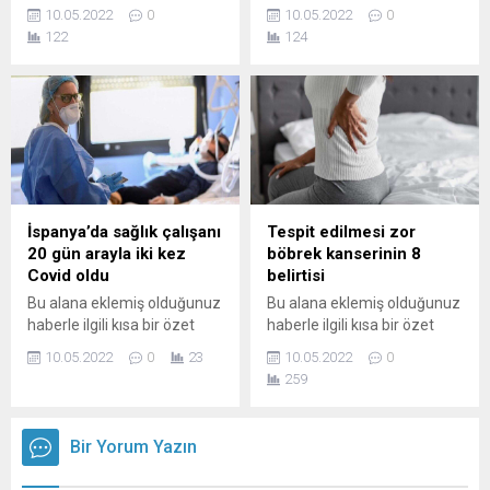
bilgisi ekleyebilirsiniz. Bu
bilgisi ekleyebilirsiniz. Bu
10.05.2022
0
10.05.2022
0
metin yazı düzenleme
metin yazı düzenleme
122
124
sayfasında "Özet"
sayfasında "Özet"
bölümünden eklenebilir.
bölümünden eklenebilir.
Özet eklenmişse başlık
Özet eklenmişse başlık
altında kalın olarak bu
altında kalın olarak bu
şekilde gösterilir,
şekilde gösterilir,
eklenmemişse bu alan boş
eklenmemişse bu alan boş
kalır.
kalır.
İspanya’da sağlık çalışanı
Tespit edilmesi zor
20 gün arayla iki kez
böbrek kanserinin 8
Covid oldu
belirtisi
Bu alana eklemiş olduğunuz
Bu alana eklemiş olduğunuz
haberle ilgili kısa bir özet
haberle ilgili kısa bir özet
bilgisi ekleyebilirsiniz. Bu
bilgisi ekleyebilirsiniz. Bu
10.05.2022
0
23
10.05.2022
0
metin yazı düzenleme
metin yazı düzenleme
259
sayfasında "Özet"
sayfasında "Özet"
bölümünden eklenebilir.
bölümünden eklenebilir.
Özet eklenmişse başlık
Özet eklenmişse başlık
Bir Yorum Yazın
altında kalın olarak bu
altında kalın olarak bu
şekilde gösterilir,
şekilde gösterilir,