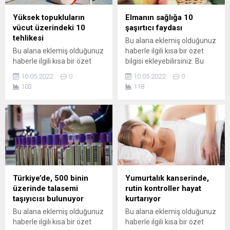
Yüksek topukluların
Elmanın sağlığa 10
vücut üzerindeki 10
şaşırtıcı faydası
tehlikesi
Bu alana eklemiş olduğunuz
Bu alana eklemiş olduğunuz
haberle ilgili kısa bir özet
haberle ilgili kısa bir özet
bilgisi ekleyebilirsiniz. Bu
bilgisi ekleyebilirsiniz. Bu
metin yazı düzenleme
10.05.2022
0
10.05.2022
0
metin yazı düzenleme
sayfasında "Özet"
103
118
sayfasında "Özet"
bölümünden eklenebilir.
bölümünden eklenebilir.
Özet eklenmişse başlık
Özet eklenmişse başlık
altında kalın olarak bu
altında kalın olarak bu
şekilde gösterilir,
şekilde gösterilir,
eklenmemişse bu alan boş
eklenmemişse bu alan boş
kalır.
kalır.
Türkiye’de, 500 binin
Yumurtalık kanserinde,
üzerinde talasemi
rutin kontroller hayat
taşıyıcısı bulunuyor
kurtarıyor
Bu alana eklemiş olduğunuz
Bu alana eklemiş olduğunuz
haberle ilgili kısa bir özet
haberle ilgili kısa bir özet