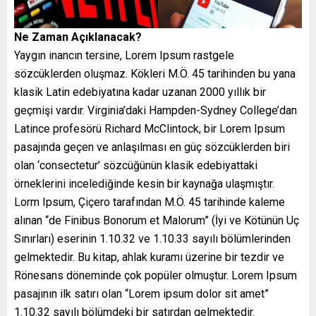
Ne Zaman Açıklanacak?
Yaygın inancın tersine, Lorem Ipsum rastgele
sözcüklerden oluşmaz. Kökleri M.Ö. 45 tarihinden bu yana
klasik Latin edebiyatına kadar uzanan 2000 yıllık bir
geçmişi vardır. Virginia’daki Hampden-Sydney College’dan
Latince profesörü Richard McClintock, bir Lorem Ipsum
pasajında geçen ve anlaşılması en güç sözcüklerden biri
olan ‘consectetur’ sözcüğünün klasik edebiyattaki
örneklerini incelediğinde kesin bir kaynağa ulaşmıştır.
Lorm Ipsum, Çiçero tarafından M.Ö. 45 tarihinde kaleme
alınan “de Finibus Bonorum et Malorum” (İyi ve Kötünün Uç
Sınırları) eserinin 1.10.32 ve 1.10.33 sayılı bölümlerinden
gelmektedir. Bu kitap, ahlak kuramı üzerine bir tezdir ve
Rönesans döneminde çok popüler olmuştur. Lorem Ipsum
pasajının ilk satırı olan “Lorem ipsum dolor sit amet”
1.10.32 sayılı bölümdeki bir satırdan gelmektedir.