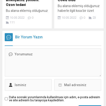
ameliyatsız yöntem:
Covid oldu
Ozon tedavi
Bu alana eklemiş olduğunuz
Bu alana eklemiş olduğunuz
haberle ilgili kısa bir özet
haberle ilgili kısa bir özet
bilgisi ekleyebilirsiniz. Bu
10.05.2022
0
10.05.2022
0
23
bilgisi ekleyebilirsiniz. Bu
metin yazı düzenleme
111
metin yazı düzenleme
sayfasında "Özet"
sayfasında "Özet"
bölümünden eklenebilir.
bölümünden eklenebilir.
Özet eklenmişse başlık
Bir Yorum Yazın
Özet eklenmişse başlık
altında kalın olarak bu
altında kalın olarak bu
şekilde gösterilir,
şekilde gösterilir,
eklenmemişse bu alan boş
eklenmemişse bu alan boş
kalır.
kalır.
Daha sonraki yorumlarımda kullanılması için adım, e-posta adresim
ve site adresim bu tarayıcıya kaydedilsin.