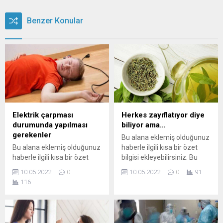
Benzer Konular
Elektrik çarpması
Herkes zayıflatıyor diye
durumunda yapılması
biliyor ama…
gerekenler
Bu alana eklemiş olduğunuz
Bu alana eklemiş olduğunuz
haberle ilgili kısa bir özet
haberle ilgili kısa bir özet
bilgisi ekleyebilirsiniz. Bu
bilgisi ekleyebilirsiniz. Bu
metin yazı düzenleme
10.05.2022
0
10.05.2022
0
91
metin yazı düzenleme
sayfasında "Özet"
116
sayfasında "Özet"
bölümünden eklenebilir.
bölümünden eklenebilir.
Özet eklenmişse başlık
Özet eklenmişse başlık
altında kalın olarak bu
altında kalın olarak bu
şekilde gösterilir,