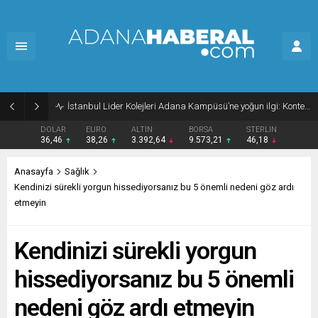
İstanbul Lider Kolejleri Adana Kampüsü’ne yoğun ilgi: Kontenjanlar dolmak üzere
DOLAR
EURO
ALTIN
BORSA
STERLIN
36,46
38,26
3.392,64
9.573,21
46,18
Anasayfa
Sağlık
Kendinizi sürekli yorgun hissediyorsanız bu 5 önemli nedeni göz ardı
etmeyin
Kendinizi sürekli yorgun
hissediyorsanız bu 5 önemli
nedeni göz ardı etmeyin