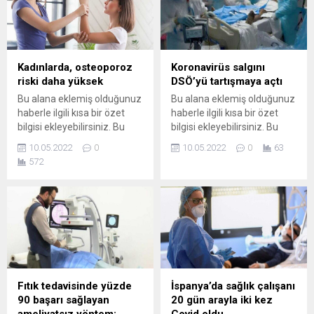
şekilde gösterilir,
eklenmemişse bu alan boş
eklenmemişse bu alan boş
kalır.
kalır.
Kadınlarda, osteoporoz
Koronavirüs salgını
riski daha yüksek
DSÖ’yü tartışmaya açtı
Bu alana eklemiş olduğunuz
Bu alana eklemiş olduğunuz
haberle ilgili kısa bir özet
haberle ilgili kısa bir özet
bilgisi ekleyebilirsiniz. Bu
bilgisi ekleyebilirsiniz. Bu
metin yazı düzenleme
metin yazı düzenleme
10.05.2022
0
10.05.2022
0
63
sayfasında "Özet"
sayfasında "Özet"
572
bölümünden eklenebilir.
bölümünden eklenebilir.
Özet eklenmişse başlık
Özet eklenmişse başlık
altında kalın olarak bu
altında kalın olarak bu
şekilde gösterilir,
şekilde gösterilir,
eklenmemişse bu alan boş
eklenmemişse bu alan boş
kalır.
kalır.
Fıtık tedavisinde yüzde
İspanya’da sağlık çalışanı
90 başarı sağlayan
20 gün arayla iki kez