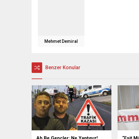
Mehmet Demiral
Benzer Konular
Ah Be Gençler; Ne Yaptınız!
“Eşit M