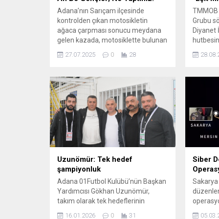
Adana’nın Sarıçam ilçesinde
TMMOB A
kontrolden çıkan motosikletin
Grubu s
ağaca çarpması sonucu meydana
Diyanet 
gelen kazada, motosiklette bulunan
hutbesin
2 kardeş yaşamını yitirdi. Kaza,
kadınlar
27.07.2025
0
28
28.08.
Sarıçam ilçesi Gültepe Mahallesi
tartışma
Çatalan Caddesi’nde meydana
Batman, 
geldi. Motosiklet, iddiaya göre
sorunlar
kontrolden çıkarak yol kenarındaki
liyakatsiz
ağaca çarptı. Kazada, motosiklette
cinayetle
bulunan Selim Tabar (27) ve kardeşi
görmezde
Halil İbrahim Tabar (25) ağır
gösterge
yaralandı....
eşit mira
Türkiye’
Uzunömür: Tek hedef
Siber Do
şampiyonluk
Operas
Adana 01Futbol Kulübü’nün Başkan
Sakarya 
Yardımcısı Gökhan Uzunömür,
düzenlen
takım olarak tek hedeflerinin
operasyo
şampiyonluk olduğunu söyledi. Sarı-
sahte iki
16.01.2026
0
31
05.03.