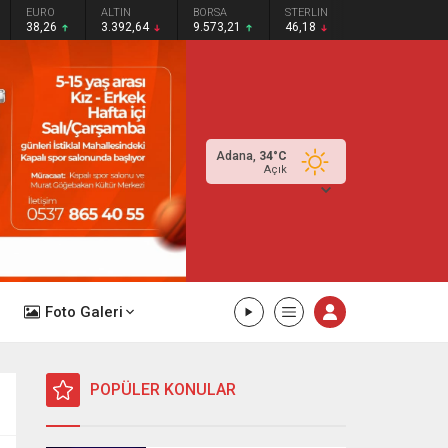
EURO
ALTIN
BORSA
STERLIN
38,26
3.392,64
9.573,21
46,18
Adana,
34
°C
Açık
Foto Galeri
POPÜLER KONULAR