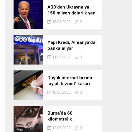
ABD’den Ukrayna’ya
150 milyon dolarlık yeni
askeri yardım
13.05.2022
0
Yapı Kredi, Almanya’da
banka alıyor
11.05.2022
0
Düşük internet hızına
‘ayıplı hizmet’ kararı
10.05.2022
0
Bursa’da 60
kilometrelik
kovalamaca!
12.05.2022
0