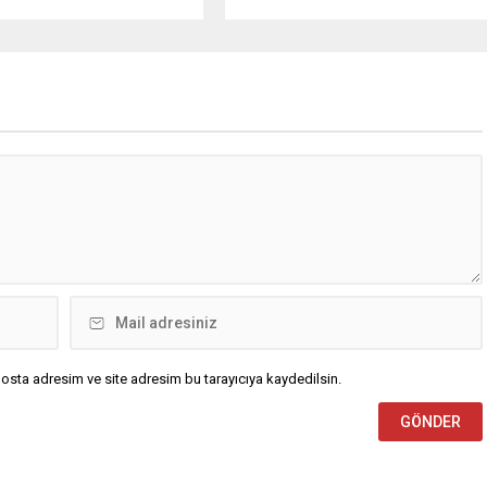
lyonlarca lira dolandırdıkları
programları; hız kesmeden devam
en 11 şüpheli yakalandı.
etmekte Samsun ve Trabzon başta
 sevk edilen şüphelilerden
olmak üzere Türkiye’nin çeşitli
uklandı. Sakarya Cumhuriyet
illerinde yoğun katılım ve büyük
lığı koordinesinde
ilgiyle gerçekleştirilmektedir. Milli ve
en soruşturma kapsamında,
manevi değerlerin genç kuşaklara
 Emniyet Müdürlüğü Siber
aktarılmasını amaçlayan
a Mücadele Şube Müdürlüğü
programlar, binlerce gence ulaşarak
ce bilişim sistemleri...
önemli bir farkındalık oluşturmuştur
“Trabzon...
osta adresim ve site adresim bu tarayıcıya kaydedilsin.