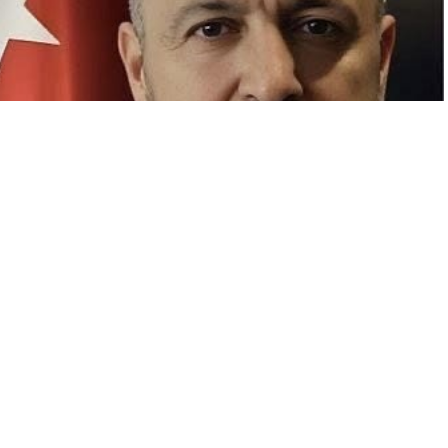
A
A
+
-
41
0