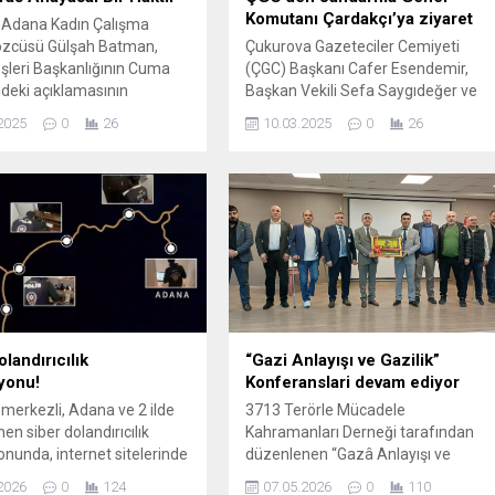
Komutanı Çardakçı’ya ziyaret
dana Kadın Çalışma
özcüsü Gülşah Batman,
Çukurova Gazeteciler Cemiyeti
İşleri Başkanlığının Cuma
(ÇGC) Başkanı Cafer Esendemir,
deki açıklamasının
Başkan Vekili Sefa Saygıdeğer ve
ın mirastaki hakkını
Başkan Yardımcısı Hüseyin Arat,
2025
0
26
10.03.2025
0
26
ya açmasını eleştirdi.
Jandarma Genel Komutanı
“Aslında halkın gerçek
Orgeneral Ali Çardakçı’yı
ını —yoksulluk, yolsuzluk,
makamında ziyaret etti. Toros
lik, işsizlik, eğitim, kadın
Gazetesi İmtiyaz Sahibi Işıl Arat’ın
ri, kadın erkek eşitsizliği—
da hazır bulunduğu ziyarette,
n geldiğinin bir
Adana ve ülke gündemine dair
sidir. Kadın ve erkeklerin
çeşitli konularda sohbet edildi.
s hakkı 4721 sayılı
Jandarma Genel Komutanlığında
nin Medeni Kanunu...
yapılan görüşmede, Adana’da...
landırıcılık
“Gazi Anlayışı ve Gazilik”
yonu!
Konferanslari devam ediyor
merkezli, Adana ve 2 ilde
3713 Terörle Mücadele
en siber dolandırıcılık
Kahramanları Derneği tarafından
nunda, internet sitelerinde
düzenlenen “Gazâ Anlayışı ve
nci el ilanları vererek 29
Gazilik” konulu konferans
2026
0
124
07.05.2026
0
110