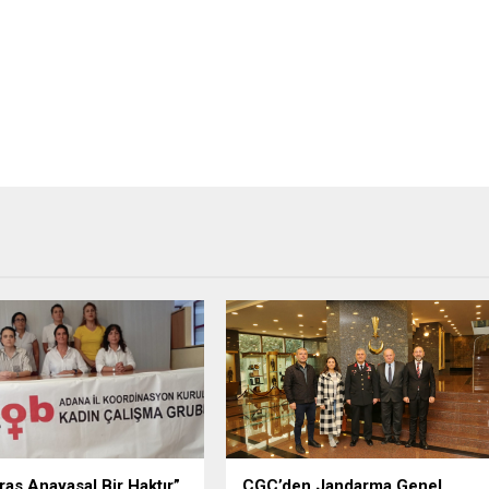
iras Anayasal Bir Haktır”
ÇGC’den Jandarma Genel