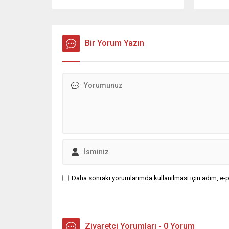
Siyahlı ekibin Başkan Yardımcısı
kişiyi mi
Gökhan Uzunömür, ligde son
belirlen
haftalarda aldıkları başarılı sonuçları
Adliyeye
Cumartesi günü saat 17.00’de
6’sı tut
deplasmanda oynayacakları
Bir Yorum Yazın
Başsavcı
Ankaragücü önünde de
yürütül
sürdürmeye kararlı olduklarına
Sakarya
dikkat çekti. Başkan Menderes
Suçlarl
Kutlu’nun önderliğinde hedeflerine
ekiplerin
emin adımlarla yürüdüklerini ifade
eden...
Daha sonraki yorumlarımda kullanılması için adım, e-p
Ziyaretçi Yorumları - 0 Yorum