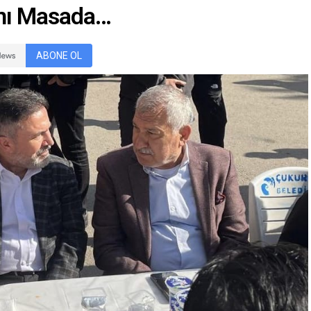
ynı Masada…
ABONE OL