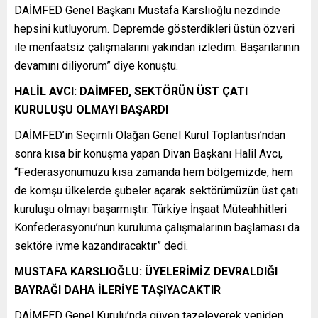
DAİMFED Genel Başkanı Mustafa Karslıoğlu nezdinde
hepsini kutluyorum. Depremde gösterdikleri üstün özveri
ile menfaatsiz çalışmalarını yakından izledim. Başarılarının
devamını diliyorum” diye konuştu.
HALİL AVCI: DAİMFED, SEKTÖRÜN ÜST ÇATI
KURULUŞU OLMAYI BAŞARDI
DAİMFED’in Seçimli Olağan Genel Kurul Toplantısı’ndan
sonra kısa bir konuşma yapan Divan Başkanı Halil Avcı,
“Federasyonumuzu kısa zamanda hem bölgemizde, hem
de komşu ülkelerde şubeler açarak sektörümüzün üst çatı
kuruluşu olmayı başarmıştır. Türkiye İnşaat Müteahhitleri
Konfederasyonu’nun kuruluma çalışmalarının başlaması da
sektöre ivme kazandıracaktır” dedi.
MUSTAFA KARSLIOĞLU: ÜYELERİMİZ DEVRALDIĞI
BAYRAĞI DAHA İLERİYE TAŞIYACAKTIR
DAİMFED Genel Kurulu’nda güven tazeleyerek yeniden