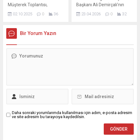
vurgulayan Gergin, İŞKAD
Müşterek Toplantısı,
Başkanı Ali Demirçalı’nın
Kadın Girişimci Ödülleri’nin
Adana’da faaliyet gösteren
“rüşvet vermek” suçundan
girişimcilik...
02.10.2025
0
36
23.04.2026
0
32
oda ve borsa başkanları,
aldığı 5 yıl 3 ay 10 gün hapis
meclis başkanları, yönetim
cezası nedeniyle geçici
kurulu üyeleri ve genel
tedbir olarak görevden
Bir Yorum Yazın
sekreterlerin katılımıyla
uzaklaştırmıştı. Bunun
yapıldı. Adana Ticaret
üzerine gözler Yüreğir ilçe
Odası (ATO) ev sahipliğinde,
Belediye Meclisi’ne çevrildi.
ATO Meclis Salonu’nda
Başkan vekilliği görevi kime
gerçekleştirilen toplantının
emanet edilecek? Edinilen
divan başkanlığını ATO
son dakika bilgisine göre Ali
Meclis Başkanı İsmail Acı,
Demirçalı, bugün CHP...
başkan yardımcılığını
ADASO Meclis Başkanı
İsrafil Uçurum...
Daha sonraki yorumlarımda kullanılması için adım, e-posta adresim
ve site adresim bu tarayıcıya kaydedilsin.