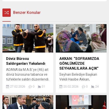
Benzer Konular
Döviz Bürosu
AKKAN: “SOFRAMIZDA
Saldırganları Yakalandı
GÖNLÜMÜZDE
SEYHANLILARA AÇIK”
ADANA’da M.A.B.’ye (46) ait
döviz bürosuna tabanca ve
Seyhan Belediye Başkan
tüfeklerle saldırı düzenlendi.
Vekili Hasibe Akkan,
Saldırı güvenlik kamerasına
Ramazan ayının ilk gününde
27.02.2026
0
31
20.02.2026
0
24
yansırken, otomobille kaçan
Seyhan Belediyesi
şüpheliler olay yerine
tarafından Yeşilyurt Kent
düşürdükleri kontak
Lokantası’nda düzenlenen
anahtarı sayesinde
iftar programında
yakalandı. Olay, 23 Şubat’ta
vatandaşlarla bir araya