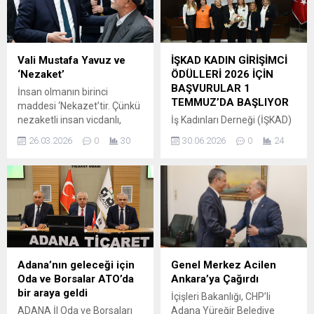
saat 04.00 sıralarında
geldi. Ramazan ayının
Seyhan ilçesi Karasoku
manevi atmosferine uygun
Mahallesi’nde meydana
olarak kurulan sofralarda
geldi. Necmi A., iddiaya göre;
hemşehrileriyle buluşan
Vali Mustafa Yavuz ve
İŞKAD KADIN GİRİŞİMCİ
bir süredir tehdit ve şantaj
Akkan, dayanışma ve
‘Nezaket’
ÖDÜLLERİ 2026 İÇİN
uyguladığı döviz bürosu
paylaşma vurgusu yaptı.
BAŞVURULAR 1
İnsan olmanın birinci
sahibi...
Hafta İçi Her Gün Ücretsiz
TEMMUZ’DA BAŞLIYOR
maddesi ‘Nekazet’tir. Çünkü
İftar Başkan Vekili Akkan,
nezaketli insan vicdanlı,
İş Kadınları Derneği (İŞKAD)
yaptığı açıklamada...
yardımsever ve yufka
Başkanı Süheyla Gergin, bu
26.03.2026
0
30
30.06.2026
0
24
yürekli olur. Adana Valimiz
yıl gerçekleştirilecek İŞKAD
Mustafa Yavuz’un nezaketi
Kadın Girişimci Ödülleri 2026
karşısında insan eziliyor
kapsamında Adana, Mersin
gerçekten. Çok çalışkan,
ve Doğu Akdeniz
mütevazi ve güzel kalbi ile
Bölgesi’ndeki başarılı kadın
sayın Valimiz inşallah
girişimcilerin, yöneticilerin ve
başarılı olacaktır… Bir insanın
kadın istihdamına katkı
etrafına pozitif enerji
sunan kurumların
vermesi çok önemlidir. Vali
ödüllendirileceğini açıkladı.
Adana’nın geleceği için
Genel Merkez Acilen
Mustafa Yavuz ile
Kadınların ekonomik
Oda ve Borsalar ATO’da
Ankara’ya Çağırdı
karşılaştığınızda eğer bir...
yaşamın her alanında daha
bir araya geldi
İçişleri Bakanlığı, CHP’li
görünür olması gerektiğini
ADANA İl Oda ve Borsaları
Adana Yüreğir Belediye