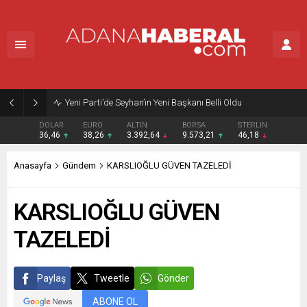
Yeni Parti’de Seyhan’ın Yeni Başkanı Belli Oldu
DOLAR
EURO
ALTIN
BORSA
STERLIN
36,46
38,26
3.392,64
9.573,21
46,18
Anasayfa
Gündem
KARSLIOĞLU GÜVEN TAZELEDİ
KARSLIOĞLU GÜVEN
TAZELEDİ
Paylaş
Tweetle
Gönder
ABONE OL