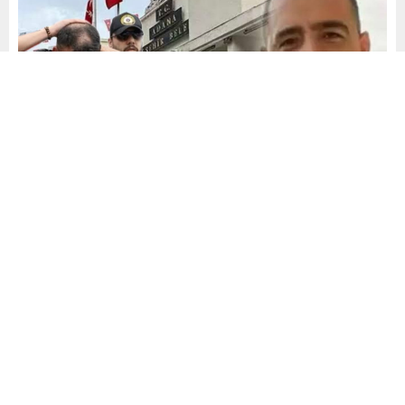
Mehmet Demiral
Yayınlama: 11.02.2025
318
A
A
+
-
0
Adana Büyükşehir Belediyesi Özel Kalem Müdür Vekili
Samet Güdük’ü belediyedeki makamında tabancayla
öldüren, olay sonrası belediye çalışanı 4 kişiyi de ölümle
tehdit ettiği iddia edilen Mikail Güvenir hakkında