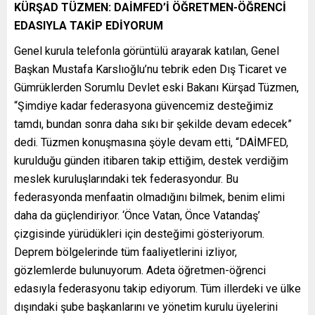
KÜRŞAD TÜZMEN: DAİMFED’İ ÖĞRETMEN-ÖĞRENCİ
EDASIYLA TAKİP EDİYORUM
Genel kurula telefonla görüntülü arayarak katılan, Genel
Başkan Mustafa Karslıoğlu’nu tebrik eden Dış Ticaret ve
Gümrüklerden Sorumlu Devlet eski Bakanı Kürşad Tüzmen,
“Şimdiye kadar federasyona güvencemiz desteğimiz
tamdı, bundan sonra daha sıkı bir şekilde devam edecek”
dedi. Tüzmen konuşmasına şöyle devam etti, “DAİMFED,
kurulduğu günden itibaren takip ettiğim, destek verdiğim
meslek kuruluşlarındaki tek federasyondur. Bu
federasyonda menfaatin olmadığını bilmek, benim elimi
daha da güçlendiriyor. ‘Önce Vatan, Önce Vatandaş’
çizgisinde yürüdükleri için desteğimi gösteriyorum.
Deprem bölgelerinde tüm faaliyetlerini izliyor,
gözlemlerde bulunuyorum. Adeta öğretmen-öğrenci
edasıyla federasyonu takip ediyorum. Tüm illerdeki ve ülke
dışındaki şube başkanlarını ve yönetim kurulu üyelerini