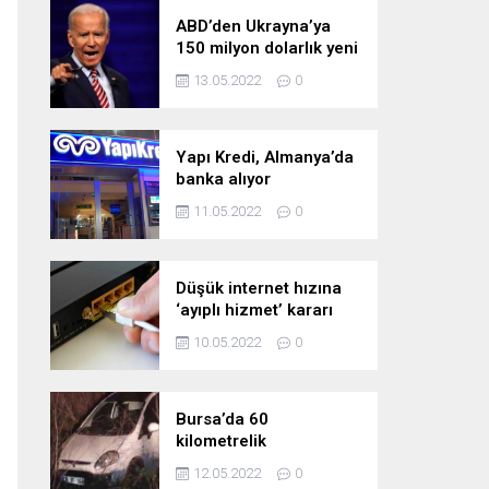
ABD’den Ukrayna’ya
150 milyon dolarlık yeni
askeri yardım
13.05.2022
0
Yapı Kredi, Almanya’da
banka alıyor
11.05.2022
0
Düşük internet hızına
‘ayıplı hizmet’ kararı
10.05.2022
0
Bursa’da 60
kilometrelik
kovalamaca!
12.05.2022
0