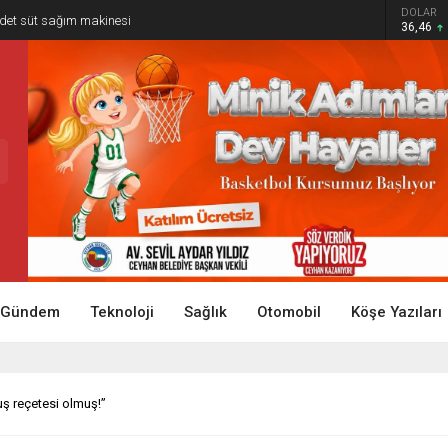
DOLAR
adet süt sağım makinesi
36,46
Gündem
Teknoloji
Sağlık
Otomobil
Köşe Yazıları
uş reçetesi olmuş!”