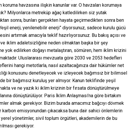
nın koruma havzasına ilişkin kanunlar var. O havzaları korumaya
tık? Milyonlarca metreküp ağaç katledilirken siz yutak
ıktan sonra, bunları gerçekten hayata geçirmedikten sonra ben
Yeşil enerji, yenilenebilir enerji” diyorsunuz, sadece kurulu gücü
ini artırmak amacıyla teklif hazırlıyorsunuz. Bu bakış açısı ve
e ve iklim adaletsizliğine neden olmaktan başka bir şey
ne yok edilirken doğayı metalaştıran, sömüren, hem iklim krizini
ılmaktadır. Uluslararası mevzuata göre 2030 ve 2053 hedefleri
erini hangi metotlarla, nasıl azaltacağınıza dair hükümler net
işikliği konusunu denetleyecek ve izleyecek bağımsız bir bilimsel
de bir bağımsız kuruluş yer almıyor. Kanun teklifinde yeşil
akta ve ne yazık ki iklim krizinin bir fırsata dönüştürülmeye
 alanına dönüştürülüyor. Paris İklim Anlaşması’na göre birtakım
ümler almak gerekiyor. Bizim burada amacımız bağcıyı dövmek
r karbon emisyonundan çıkacaksa buna dair sahici önlemlerin
yerel yönetimler, sivil toplum örgütleri, akademilerin de bu
rılması gerekiyor.