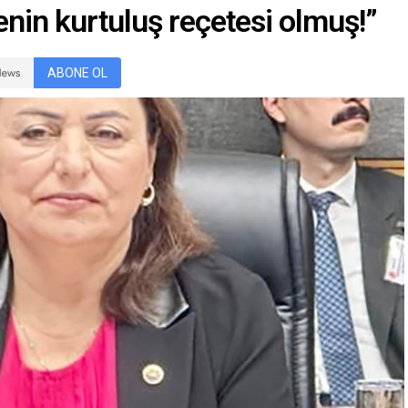
nin kurtuluş reçetesi olmuş!”
ABONE OL