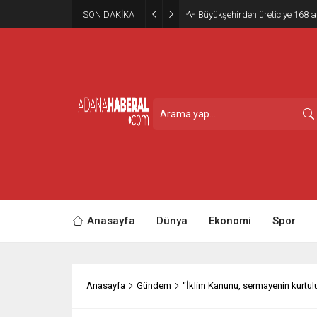
SON DAKİKA
Büyükşehirden üreticiye 168 
Anasayfa
Dünya
Ekonomi
Spor
Anasayfa
Gündem
“İklim Kanunu, sermayenin kurtul