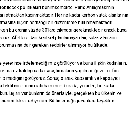
dürebilecek politikaları benimsemekte, Paris Anlaşması’nın
ları atmaktan kaçınmaktadır. Her ne kadar karbon yutak alanlarının
nmasına ilişkin herhangi bir düzenleme bulunmamaktadır.
ırken bu oranın yüzde 30’lara çıkması gerekmektedir ancak buna
oruz. Afetlere dair, kentsel planlamaya dair, sulak alanların
korunmasına dair gereken tedbirler alınmıyor bu ülkede.
 de yeterince irdelemediğimiz görülüyor ve buna ilişkin kadınların,
ere maruz kaldığına dair araştırmaların yapılmadığı ve bir fon
n olmadığını görüyoruz. Sonuç olarak, kapsamlı ve kapsayıcı
teklifinin -bizim istirhamımız- burada, yeniden, bu kadar
 kuruluşları var bunların da önerisiyle, gerçekten bu ülkenin ve
nerimi tekrar ediyorum. Bütün emeği geçenlere teşekkür