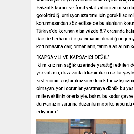
Bakanlık kömür ve fosil yakıt yatırımlarını sür
gerektirdiği emisyon azaltımı için gerekli adım
korunmasından söz edilse de bu alanların koru
Türkiye’de korunan alan yüzde 8,7 oranında kal
dair de herhangi bir çalışmanın olmadığını görüy
korunmasına dair, ormanların, tarım alanlarının 
“KAPSAMLI VE KAPSAYICI DEĞİL”
İklim krizinin sağlık üzerinde yarattığı etkileri
yoksulların, dezavantajlı kesimlerin ne tür şeyl
sisteminin oluşturulmasına dönük bir çalışmanı
olmayan, yeni sorunlar yaratmaya dönük bu yasa 
milletvekilinin önerisiyle, bakın, bu kadar çevre
dünyamızın yararına düzenlenmesi konusunda ö
ediyorum.”