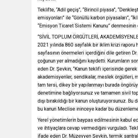
Teklifte, “Adil geçiş”, “Birincil piyasa”, “Denk
emisyonları” ile “Gönüllü karbon piyasaları”, “İkl
“Emisyon Ticaret Sistemi Kanunu” denmesinin da
“SİVİL TOPLUM ÖRGÜTLERİ, AKADEMİSYENLE
2021 yılında 860 sayfalık bir iklim krizi raporu
sayfasının önermeleri içerdiğini dile getiren Dr
çoğunun yer almadığını kaydetti. Kurumların soru
eden Dr. Şevkin, “Kanun teklifi içerisinde gerek
akademisyenler, sendikalar, meslek örgütleri, me
tam tersi, dikey bir yapılanmayı burada öngörüyo
denetimine bağlıyorsunuz ve tamamen sivil toplu
dışı bırakıldığı bir kanun oluşturuyorsunuz. Bu 
bu kanun Meclise ininceye kadar bu düzenleme 
Yerel yönetimlerin baypas edilmesinin kabul edi
ve ihtiyaçlara cevap vermediğini vurguladı. Tek
ifade eden Dr. Müzeyyen Şevkin, termik santrall