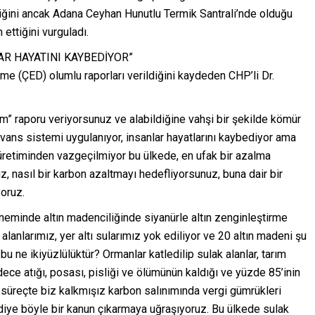
iğini ancak Adana Ceyhan Hunutlu Termik Santrali’nde olduğu
ettiğini vurguladı.
AR HAYATINI KAYBEDİYOR”
me (ÇED) olumlu raporları verildiğini kaydeden CHP’li Dr.
rım” raporu veriyorsunuz ve alabildiğine vahşi bir şekilde kömür
ans sistemi uygulanıyor, insanlar hayatlarını kaybediyor ama
i üretiminden vazgeçilmiyor bu ülkede, en ufak bir azalma
, nasıl bir karbon azaltmayı hedefliyorsunuz, buna dair bir
oruz.
neminde altın madenciliğinde siyanürle altın zenginleştirme
 alanlarımız, yer altı sularımız yok ediliyor ve 20 altın madeni şu
u ne ikiyüzlülüktür? Ormanlar katledilip sulak alanlar, tarım
sadece atığı, posası, pisliği ve ölümünün kaldığı ve yüzde 85’inin
r süreçte biz kalkmışız karbon salınımında vergi gümrükleri
diye böyle bir kanun çıkarmaya uğraşıyoruz. Bu ülkede sulak