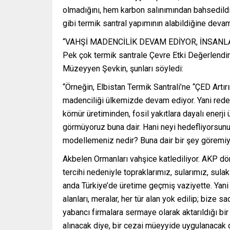
olmadığını, hem karbon salınımından bahsedild
gibi termik santral yapımının alabildiğine devam 
“VAHŞİ MADENCİLİK DEVAM EDİYOR, İNSANL
Pek çok termik santrale Çevre Etki Değerlendir
Müzeyyen Şevkin, şunları söyledi:
“Örneğin, Elbistan Termik Santrali’ne “ÇED Artı
madenciliği ülkemizde devam ediyor. Yani redev
kömür üretiminden, fosil yakıtlara dayalı enerj
görmüyoruz buna dair. Hani neyi hedefliyorsunuz
modellemeniz nedir? Buna dair bir şey göremiy
Akbelen Ormanları vahşice katlediliyor. AKP dö
tercihi nedeniyle topraklarımız, sularımız, sulak
anda Türkiye’de üretime geçmiş vaziyette. Yani b
alanları, meralar, her tür alan yok edilip; bize 
yabancı firmalara sermaye olarak aktarıldığı bi
alınacak diye, bir cezai müeyyide uygulanacak 