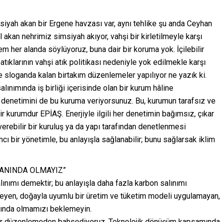
siyah akan bir Ergene havzası var, aynı tehlike şu anda Ceyhan
ıl akan nehrimiz simsiyah akıyor, vahşi bir kirletilmeyle karşı
m her alanda söylüyoruz, buna dair bir koruma yok. İçilebilir
 atıklarının vahşi atık politikası nedeniyle yok edilmekle karşı
ce sloganda kalan birtakım düzenlemeler yapılıyor ne yazık ki.
lınımında iş birliği içerisinde olan bir kurum hâline
 denetimini de bu kuruma veriyorsunuz. Bu, kurumun tarafsız ve
bir kurumdur EPİAŞ. Enerjiyle ilgili her denetimin bağımsız, çıkar
verebilir bir kuruluş ya da yapı tarafından denetlenmesi
ımcı bir yönetimle, bu anlayışla sağlanabilir; bunu sağlarsak iklim
ANINDA OLMAYIZ”
lınımı demektir; bu anlayışla daha fazla karbon salınımı
meyen, doğayla uyumlu bir üretim ve tüketim modeli uygulamayan,
ında olmamızı beklemeyin.
ı bir düzenlemeden bahsediyoruz. Teknolojik dönüşüm kapsamında