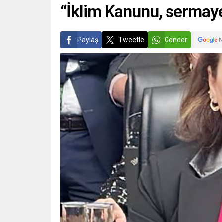
“İklim Kanunu, sermaye
Paylaş
Tweetle
Gönder