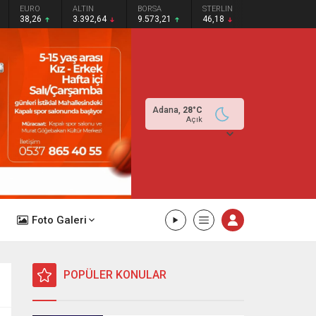
EURO
ALTIN
BORSA
STERLIN
38,26
3.392,64
9.573,21
46,18
Adana,
28
°C
Açık
Foto Galeri
POPÜLER KONULAR