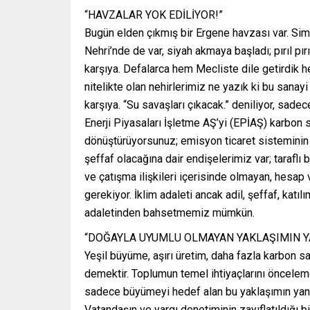
“HAVZALAR YOK EDİLİYOR!”
Bugün elden çıkmış bir Ergene havzası var. Sim
Nehri’nde de var, siyah akmaya başladı; pırıl pır
karşıya. Defalarca hem Mecliste dile getirdik he
nitelikte olan nehirlerimiz ne yazık ki bu sanayi
karşıya. “Su savaşları çıkacak.” deniliyor, sade
Enerji Piyasaları İşletme AŞ’yi (EPİAŞ) karbon sa
dönüştürüyorsunuz; emisyon ticaret sisteminin
şeffaf olacağına dair endişelerimiz var; taraflı 
ve çatışma ilişkileri içerisinde olmayan, hesap 
gerekiyor. İklim adaleti ancak adil, şeffaf, katıl
adaletinden bahsetmemiz mümkün.
“DOĞAYLA UYUMLU OLMAYAN YAKLAŞIMIN Y
Yeşil büyüme, aşırı üretim, daha fazla karbon sa
demektir. Toplumun temel ihtiyaçlarını öncele
sadece büyümeyi hedef alan bu yaklaşımın yan
Vatandaşın ve yargı denetiminin zayıflatıldığ