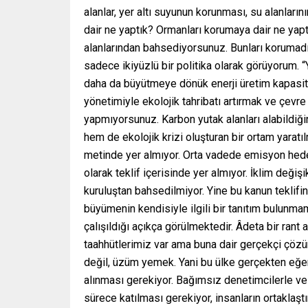
alanlar, yer altı suyunun korunması, su alanları
dair ne yaptık? Ormanları korumaya dair ne yap
alanlarından bahsediyorsunuz. Bunları korumad
sadece ikiyüzlü bir politika olarak görüyorum. “
daha da büyütmeye dönük enerji üretim kapasites
yönetimiyle ekolojik tahribatı artırmak ve çevr
yapmıyorsunuz. Karbon yutak alanları alabildiği
hem de ekolojik krizi oluşturan bir ortam yarat
metinde yer almıyor. Orta vadede emisyon hedefl
olarak teklif içerisinde yer almıyor. İklim değ
kuruluştan bahsedilmiyor. Yine bu kanun teklifin
büyümenin kendisiyle ilgili bir tanıtım bulunmam
çalışıldığı açıkça görülmektedir. Âdeta bir rant
taahhütlerimiz var ama buna dair gerçekçi çöz
değil, üzüm yemek. Yani bu ülke gerçekten eğe
alınması gerekiyor. Bağımsız denetimcilerle ve 
sürece katılması gerekiyor, insanların ortaklaştı