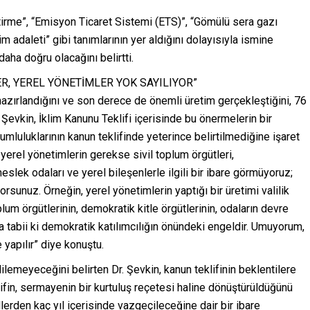
leştirme”, “Emisyon Ticaret Sistemi (ETS)”, “Gömülü sera gazı
im adaleti” gibi tanımlarının yer aldığını dolayısıyla ismine
ha doğru olacağını belirtti.
R, YEREL YÖNETİMLER YOK SAYILIYOR”
 hazırlandığını ve son derece de önemli üretim gerçekleştiğini, 76
. Şevkin, İklim Kanunu Teklifi içerisinde bu önermelerin bir
mluluklarının kanun teklifinde yeterince belirtilmediğine işaret
 yerel yönetimlerin gerekse sivil toplum örgütleri,
slek odaları ve yerel bileşenlerle ilgili bir ibare görmüyoruz;
rsunuz. Örneğin, yerel yönetimlerin yaptığı bir üretimi valilik
m örgütlerinin, demokratik kitle örgütlerinin, odaların devre
da tabii ki demokratik katılımcılığın önündeki engeldir. Umuyorum,
yapılır” diye konuştu.
lemeyeceğini belirten Dr. Şevkin, kanun teklifinin beklentilere
lifin, sermayenin bir kurtuluş reçetesi haline dönüştürüldüğünü
erden kaç yıl içerisinde vazgeçileceğine dair bir ibare