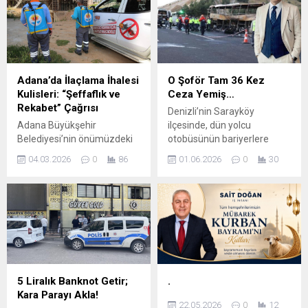
süreçlerinde ortak aklı esas
önemli bir trafik
alacağız” Radyo Televizyon
düzenlemesine gidiliyor.
Yayıncıları Meslek Birliği
Açıklamaya göre, D-400
(RATEM) Yönetim Kurulu
Karayolu’nun Mersin’den
Başkanı Vedat Gündoğan,
Adana istikameti 4 Mart
RATEM’de yeni dönemin
2026 ile 30 Nisan 2026
Adana’da İlaçlama İhalesi
O Şoför Tam 36 Kez
şeffaflık, katılımcılık ve ortak
tarihleri arasında araç
Kulisleri: “Şeffaflık ve
Ceza Yemiş…
akıl esaslı bir yönetim
trafiğine kapatılacak.
Rekabet” Çağrısı
Denizli’nin Sarayköy
anlayışıyla yürütüleceğini
Çalışmaların belirtilen
Adana Büyükşehir
ilçesinde, dün yolcu
bildirdi. Gündoğan,
tarihler arasında
Belediyesi’nin önümüzdeki
otobüsünün bariyerlere
RATEM’in...
tamamlanması...
süreçte gerçekleştireceği
çarparak yanması sonucu 1’i
04.03.2026
0
86
01.06.2026
0
30
ilaçlama ihalesi, kent
bebek 8 kişi öldü, 33 kişi
siyasetinin en sıcak
yaralandı. Kazada hayatını
başlıklarından biri haline
kaybeden otobüs şoförü
geldi. Belediyenin özellikle
Mustafa Fevzi Merdun’un
yaz ayları öncesi sivrisinek
alkollü araç kullanmak dahil
ve haşereyle mücadele
36 kez trafik cezası aldığı
kapsamında yapacağı
halde direksiyonda olması
ihalenin nasıl bir yöntemle
tartışma yarattı. Merdun
gerçekleştirileceği kulislerde
(50) idaresindeki Pamukkale
5 Liralık Banknot Getir;
.
yoğun şekilde tartışılıyor.
Turizm firmasına ait yolcu
Kara Parayı Akla!
“Adrese Teslim Şartname”
otobüsü, Denizli-Aydın...
22.05.2026
0
12