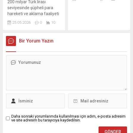
200 milyar Türk lirası
İddiaları Belediye
seviyesinde şüpheli para
çevrelerinde konuşulanlara
hareketi ve aklama faaliyeti
göre, geçmiş dönemlerde
tespit edilen uluslararası
bazı teknik şartnamelerin
25.05.2026
0
10
finansal suç örgütünün,
belli...
aklanan parayı Kapalı Çarşı
ve Adana’daki döviz
Bir Yorum Yazın
bürolarından kurye
sistemiyle fiziki nakde
dönüştürdüğü ortaya çıktı.
Bilindiği gibi bu kapsamda
Adana’da dört döviz bürosu
ve kuyumcuya operasyon
düzenlenmiş; bunlardan
ikisine kayyum atanmıştı.
Seri numarası...
Daha sonraki yorumlarımda kullanılması için adım, e-posta adresim
ve site adresim bu tarayıcıya kaydedilsin.