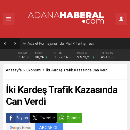
Adalet Komisyonu’nda ‘Pislik’ Tartışması
DOLAR
EURO
ALTIN
BORSA
STERLIN
36,46
38,26
3.392,64
9.573,21
46,18
Anasayfa
Ekonomi
İki Kardeş Trafik Kazasında Can Verdi
İki Kardeş Trafik Kazasında
Can Verdi
Paylaş
Tweetle
Gönder
ABONE OL