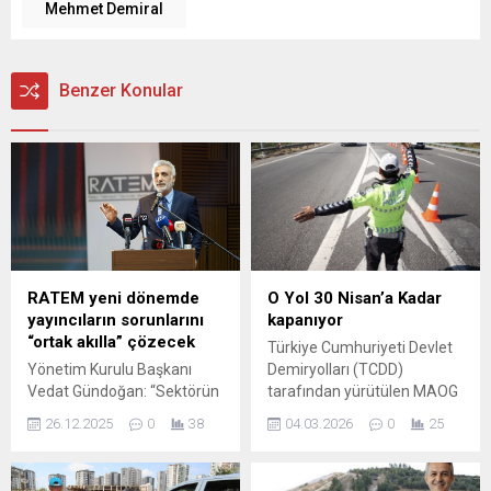
Mehmet Demiral
Benzer Konular
RATEM yeni dönemde
O Yol 30 Nisan’a Kadar
yayıncıların sorunlarını
kapanıyor
“ortak akılla” çözecek
Türkiye Cumhuriyeti Devlet
Yönetim Kurulu Başkanı
Demiryolları (TCDD)
Vedat Gündoğan: “Sektörün
tarafından yürütülen MAOG
tüm paydaşlarını kapsayan,
Yüksek Standartlı Demiryolu
26.12.2025
0
38
04.03.2026
0
25
güven duygusunu pekiştiren
Hattı inşaatı kapsamında
bir yapı inşa etmeyi
yapılacak altgeçit fore kazık
hedefliyoruz. Yönetim
imalat çalışmaları nedeniyle