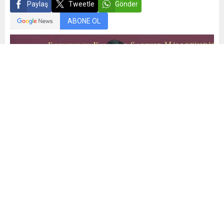
Paylaş
Tweetle
Gönder
ABONE OL
Mehmet Demiral
Yayınlama: 31.05.2026
33
A
A
+
-
0
CHP Genel Başkanı Özgür Özel başkanlığında