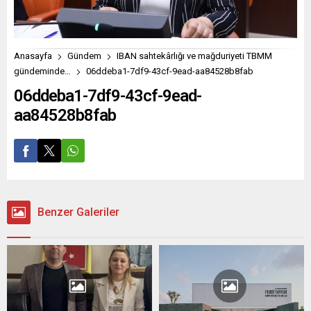
Anasayfa
Gündem
IBAN sahtekârlığı ve mağduriyeti TBMM
gündeminde…
06ddeba1-7df9-43cf-9ead-aa84528b8fab
06ddeba1-7df9-43cf-9ead-
aa84528b8fab
Benzer Galeriler