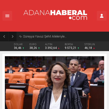
Süreyya Yavuz Şehit Aileleriyle…
DOLAR
EURO
ALTIN
BORSA
STERLIN
36,46
38,26
3.392,64
9.573,21
46,18