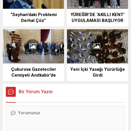
“Seyhan’daki Problemi
YÜREĞİR’DE ‘AKILLI KENT’
Derhal Çöz”
UYGULAMASI BAŞLIYOR
Çukurova Gazeteciler
Yeni İçki Yasağı Yürürlüğe
Cemiyeti Anıtkabir’de
Girdi
Bir Yorum Yazın