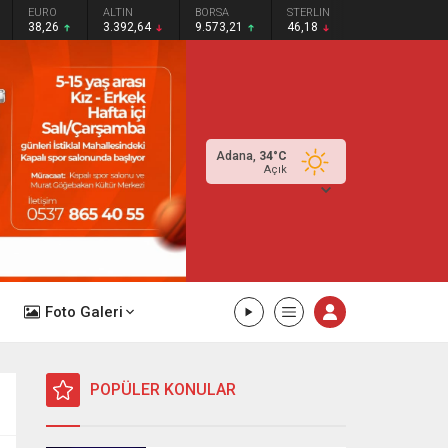
EURO
ALTIN
BORSA
STERLIN
38,26
3.392,64
9.573,21
46,18
Adana,
34
°C
Açık
Foto Galeri
POPÜLER KONULAR