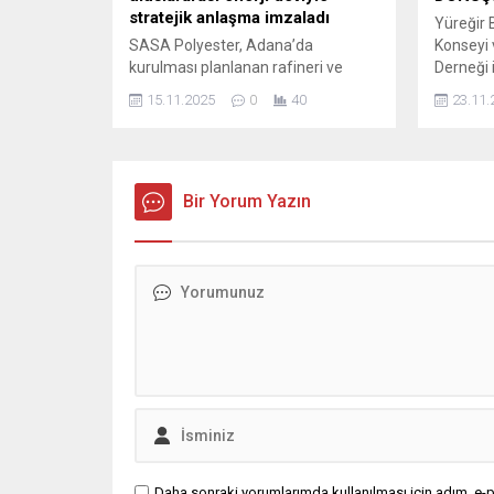
Karakuş’t
stratejik anlaşma imzaladı
Yüreğir 
SASA Polyester, Adana’da
Konseyi 
kurulması planlanan rafineri ve
Derneği i
petrokimya projesi için dünyaca
“Konut H
15.11.2025
0
40
23.11.
ünlü enerji şirketi Vitol SA ile
Dönüşüm 
Mutabakat Anlaşması imzaladığını
Atatürk 
KAP’a duyurdu. İş birliği, tesis
katılımla
tasarımından hammadde
açılış k
tedarikine kadar geniş bir alanı
Bir Yorum Yazın
Konseyi 
kapsıyor. Adana, Türkiye’nin en
yaptı. A
büyük sanayi yatırımlarından birine
Yüreğir 
sahne olacak önemli bir gelişmeye
Demirçal
daha imza attı. SASA Polyester,...
kentsel..
Daha sonraki yorumlarımda kullanılması için adım, e-p