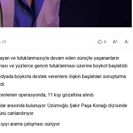
A
A
+
-
22
0
layan ve tutuklanmasıyla devam eden süreçte yaşananların
sı ve yüzlerce gencin tutuklanması üzerine boykot başlatıldı.
dyada boykota destek verenlere ilişkin başlatılan soruşturma
di.
zenlenen operasyonda, 11 kişi gözaltına alındı.
lar arasında bulunuyor. Üzümoğlu Şakir Paşa Konağı dizisinde
nü canlandırıyor.
 kişiyi arama çalışması sürüyor