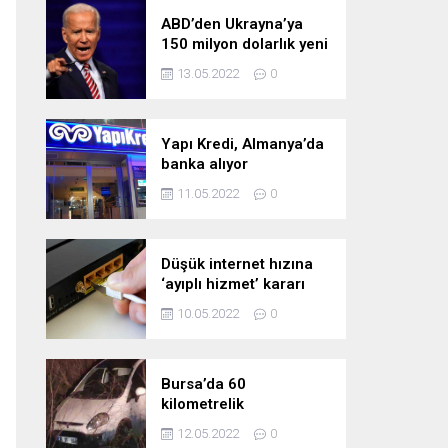
ABD’den Ukrayna’ya
150 milyon dolarlık yeni
askeri yardım
13.05.2022
0
Yapı Kredi, Almanya’da
banka alıyor
11.05.2022
0
Düşük internet hızına
‘ayıplı hizmet’ kararı
10.05.2022
0
Bursa’da 60
kilometrelik
kovalamaca!
12.05.2022
0