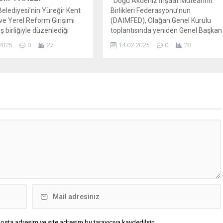
Doğu Akdeniz İnşaat Müteahhit
an bilgi alan Süreyya...
Belediyesi’nin Yüreğir Kent
Birlikleri Federasyonu’nun
ve Yerel Reform Girişimi
(DAİMFED), Olağan Genel Kurulu
ş birliğiyle düzenlediği
toplantısında yeniden Genel Başkan
akkı ve Sürdürülebilir
seçilen Mustafa Karslıoğlu, CHP’li
2025
0
27
14.02.2025
0
28
Politikaları” konulu panel,
Yüreğir Beledlye Başkanı Ali
Kültür Merkezi’nde yoğun
Demirçalı’nın duyarsızlığından yana
 gerçekleştirildi. Panelin
dertlerini dile getirmişti. Zira göreve
onuşmasını Yüreğir Kent
geldiği günden beri her kesimden
Başkanı Erkan Karakaya
insanların telefonuna çıkmaması ile
rdından kürsüye gelen
tartışılan Başkan Demirçalı’nın
Belediye Başkanı Ali
DAİMFED’e randevu vermediğinden
ı, kentte konut hakkı ve
yakınan Karslıoğlu, “Ali Demirçalı...
.
osta adresim ve site adresim bu tarayıcıya kaydedilsin.