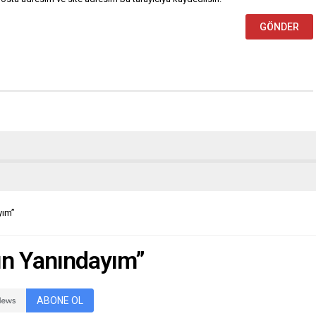
yım”
ın Yanındayım”
ABONE OL