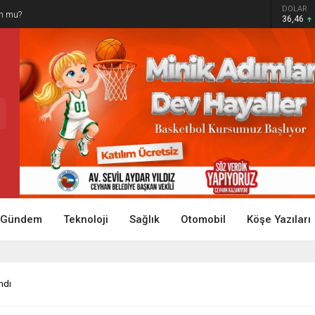
DOLAR
un mu?
36,46
Gündem
Teknoloji
Sağlık
Otomobil
Köşe Yazıları
ndı