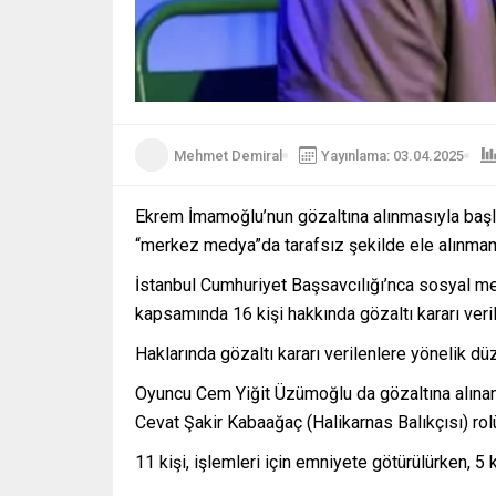
Mehmet Demiral
Yayınlama: 03.04.2025
Ekrem İmamoğlu’nun gözaltına alınmasıyla baş
“merkez medya”da tarafsız şekilde ele alınmama
İstanbul Cumhuriyet Başsavcılığı’nca sosyal me
kapsamında 16 kişi hakkında gözaltı kararı veril
Haklarında gözaltı kararı verilenlere yönelik dü
Oyuncu Cem Yiğit Üzümoğlu da gözaltına alınan
Cevat Şakir Kabaağaç (Halikarnas Balıkçısı) rolü
11 kişi, işlemleri için emniyete götürülürken, 5