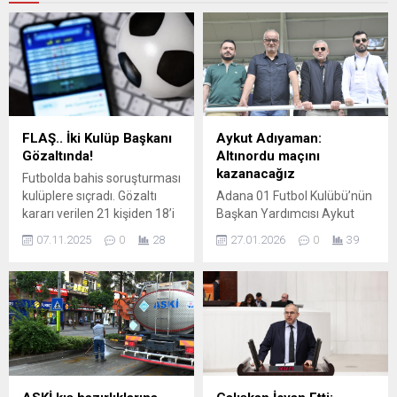
FLAŞ.. İki Kulüp Başkanı
Aykut Adıyaman:
Gözaltında!
Altınordu maçını
kazanacağız
Futbolda bahis soruşturması
kulüplere sıçradı. Gözaltı
Adana 01 Futbol Kulübü’nün
kararı verilen 21 kişiden 18’i
Başkan Yardımcısı Aykut
gözaltına alındı. Bunlardan
Adıyaman, Çarşamba günü
07.11.2025
0
28
27.01.2026
0
39
17’si hakem. Eyüpspor
saat 15.00’de deplasmanda
Başkanı Murat Özkaya ve
oynayacakları Altınordu
Kasımpaşa Başkanı Fatih
maçını kazanmayı
Saraç da gözaltına alındı.
amaçladıklarını söyledi.
Yönetim olarak her daim
teknik kadro ile
oyuncularının yanlarında
olduklarına dikkat çeken
Sarı-Siyahlı ekibin Başkan