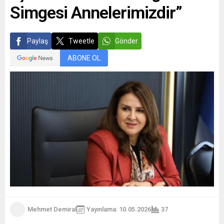
Simgesi Annelerimizdir”
Paylaş
Tweetle
Gönder
ABONE OL
Mehmet Demiral
Yayınlama: 10.05.2026
37