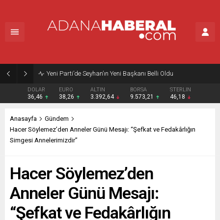
Yeni Parti’de Seyhan’ın Yeni Başkanı Belli Oldu
DOLAR
EURO
ALTIN
BORSA
STERLIN
36,46
38,26
3.392,64
9.573,21
46,18
Anasayfa
Gündem
Hacer Söylemez’den Anneler Günü Mesajı: “Şefkat ve Fedakârlığın
Simgesi Annelerimizdir”
Hacer Söylemez’den
Anneler Günü Mesajı:
“Şefkat ve Fedakârlığın