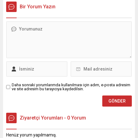
paylaşma ruhunu yansıtan
meclis üyeleriyle birlikte
Bir Yorum Yazın
geleneksel iftar
Dumlupınar, Yenibey,
programında bir araya geldi.
Mestanzade, Mekan,
Geçtiğimiz yıl ilki
Küçükdikili, Kavaklı, Koza ve
düzenlenen ve bu yıl
Söğütlü mahallelerini
gelenekselleştirilen iftar
ziyaret eden Akkan, mahalle
programına yaklaşık 400
muhtarları ve yurttaşlarla bir
öğrenci katıldı. Mühendislik
araya gelerek talepleri
alanında faaliyet gösteren
yerinde dinledi, mahallelerin
1.5 Adana Teknoloji
öncelikli ihtiyaçlarını sahada
Takımlarının öğrencileri,
değerlendirdi. Katılımcı ve...
mezunları ve
akademisyenleri bir araya
getirdiği programda,...
Daha sonraki yorumlarımda kullanılması için adım, e-posta adresim
ve site adresim bu tarayıcıya kaydedilsin.
Ziyaretçi Yorumları - 0 Yorum
Henüz yorum yapılmamış.