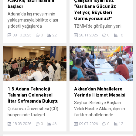
ASKİ kış hazırlıklarına
Çalışkan İsyan Etti:
Yardımcısı Aykut Adıyaman,
başladı
“Garibana Gücünüz
“ Takımımız ligde istikrarlı bir
Yetiyor, Büyükleri
Adana’da kış mevsiminin
çizgide ilerliyoruz. Bu
Görmüyorsunuz!”
yaklaşmasıyla birlikte olası
başarımızı Altıonrdu önünde
şiddetli yağışlarda
TBMM’de görüşülen yeni
de sürdürmeye...
olumsuzluk yaşanmaması
vergi paketi tartışmalara
08.10.2025
0
22
28.11.2025
0
16
için ASKİ’nin çalışmaları
neden oldu. Saadet Partisi
aralıksız sürüyor. Kent
Hatay Milletvekili Doç. Dr.
genelinde yağmur suyu
Necmettin Çalışkan,
ızgaraları temizleniyor,
düzenlemenin “yükü yine
hatlarda biriken atık ve
dar gelirlinin sırtına
çamur tabakaları giderilerek
bıraktığını” belirterek
hatların kapasitesi artırılıyor.
Meclis’te dikkat çeken bir
Özellikle sonbahar aylarında
konuşma yaptı. Çalışkan,
yoğunlaştırılan bu
düzenlemeyi “garibanın
1.5 Adana Teknoloji
Akkan’dan Mahallelere
çalışmalar, kentteki
ekmeğine göz koyan bir
Takımları Geleneksel
Yerinde Hizmet Mesaisi
altyapının kış koşullarına
paket” olarak tanımladı.
İftar Sofrasında Buluştu
Seyhan Belediye Başkan
hazır hale getirilmesini ve
Çalışkan; kira geliriyle
Çukurova Üniversitesi (ÇÜ)
Vekili Hasibe Akkan, ilçenin
yağışların günlük yaşamı
geçinen yurttaşın vergi
bünyesinde faaliyet
farklı mahallelerinde
olumsuz etkilememesini...
yükünün artacağını, ikinci
gösteren 1.5 Adana
sürdürdüğü saha
el...
18.03.2026
0
46
09.07.2026
0
12
Teknoloji Takımları,
ziyaretlerine ara vermeden
Ramazan ayının birlik ve
devam ediyor. Belediye