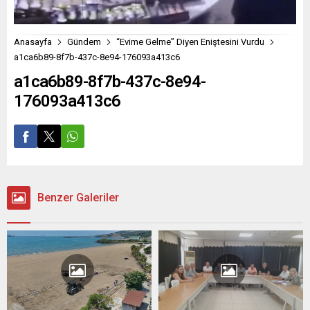
Anasayfa
Gündem
“Evime Gelme” Diyen Eniştesini Vurdu
a1ca6b89-8f7b-437c-8e94-176093a413c6
a1ca6b89-8f7b-437c-8e94-
176093a413c6
Benzer Galeriler