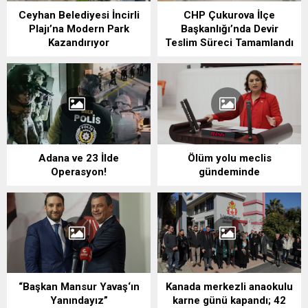
Ceyhan Belediyesi İncirli
CHP Çukurova İlçe
Plajı’na Modern Park
Başkanlığı’nda Devir
Kazandırıyor
Teslim Süreci Tamamlandı
Adana ve 23 İlde
Ölüm yolu meclis
Operasyon!
gündeminde
“Başkan Mansur Yavaş‘ın
Kanada merkezli anaokulu
Yanındayız”
karne günü kapandı; 42