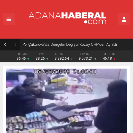
Çukurova’da Dengeler Değişti! Kozay CHP’den Ayrıldı
DOLAR
EURO
ALTIN
BORSA
STERLIN
36,46
38,26
3.392,64
9.573,21
46,18