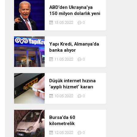
ABD’den Ukrayna’ya
150 milyon dolarlık yeni
askeri yardım
13.05.2022
0
Yapı Kredi, Almanya’da
banka alıyor
11.05.2022
0
Düşük internet hızına
‘ayıplı hizmet’ kararı
10.05.2022
0
Bursa’da 60
kilometrelik
kovalamaca!
12.05.2022
0