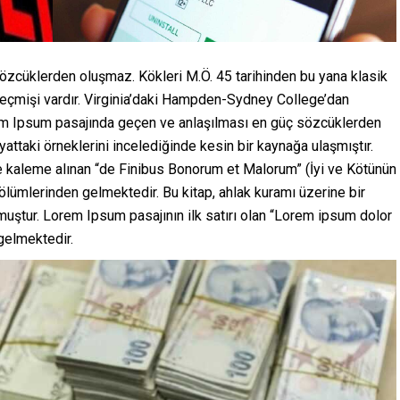
özcüklerden oluşmaz. Kökleri M.Ö. 45 tarihinden bu yana klasik
 geçmişi vardır. Virginia’daki Hampden-Sydney College’dan
em Ipsum pasajında geçen ve anlaşılması en güç sözcüklerden
attaki örneklerini incelediğinde kesin bir kaynağa ulaşmıştır.
e kaleme alınan “de Finibus Bonorum et Malorum” (İyi ve Kötünün
 bölümlerinden gelmektedir. Bu kitap, ahlak kuramı üzerine bir
ştur. Lorem Ipsum pasajının ilk satırı olan “Lorem ipsum dolor
 gelmektedir.