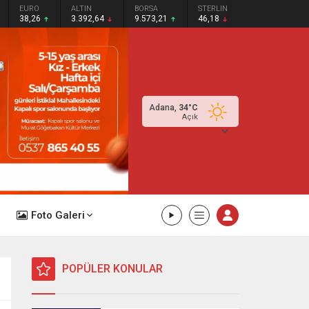
EURO
ALTIN
BORSA
STERLIN
38,26
3.392,64
9.573,21
46,18
Adana,
34
°C
Açık
Foto Galeri
POPÜLER KONULAR