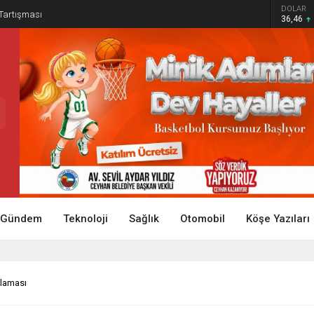
DOLAR
 Tartışması
36,46
Gündem
Teknoloji
Sağlık
Otomobil
Köşe Yazıları
klaması