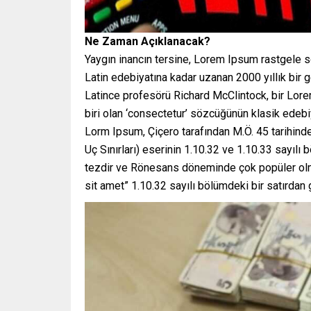
Ne Zaman Açıklanacak?
Yaygın inancın tersine, Lorem Ipsum rastgele s
Latin edebiyatına kadar uzanan 2000 yıllık bir
Latince profesörü Richard McClintock, bir Lor
biri olan ‘consectetur’ sözcüğünün klasik edebiy
Lorm Ipsum, Çiçero tarafından M.Ö. 45 tarihind
Uç Sınırları) eserinin 1.10.32 ve 1.10.33 sayılı
tezdir ve Rönesans döneminde çok popüler olmu
sit amet” 1.10.32 sayılı bölümdeki bir satırdan