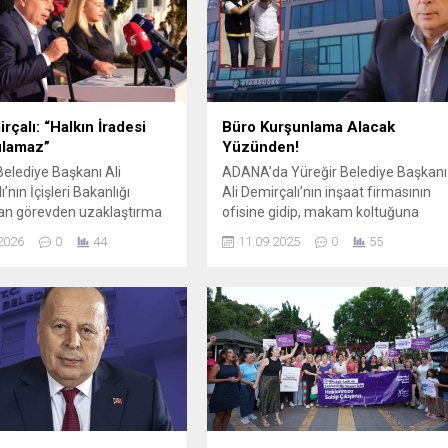
rçalı: “Halkın İradesi
Büro Kurşunlama Alacak
ulamaz”
Yüzünden!
Belediye Başkanı Ali
ADANA’da Yüreğir Belediye Başkanı
’nın İçişleri Bakanlığı
Ali Demirçalı’nın inşaat firmasının
an görevden uzaklaştırma
ofisine gidip, makam koltuğuna
 karşı CHP Adana İl
tabancayla ateş ettikten sonra
2026
0
44
11.09.2025
0
55
ğı, belediye önünde geniş
kaçan Ali Mert A. (27), polis
 bir basın açıklaması
tarafından yakalandı. Sorgusunda,
tirdi. 8 yıl önce bir
“Bir süredir belediyeye bardak su
olayı İçişleri Bakanlığı
satışı yapıyoruz ancak ücretini
an görevden uzaklaştırma
alamadık. Borçlarımız da birikince
rilen CHP’li Yüreğir Belediye
öfkelendim” diyen şüpheli,
Ali Demirçalı’ya destek
tutuklandı. Olay, 9 Eylül saat 13.00
çin binlerce Adanalı
sıralarında Çukurova ilçesi...