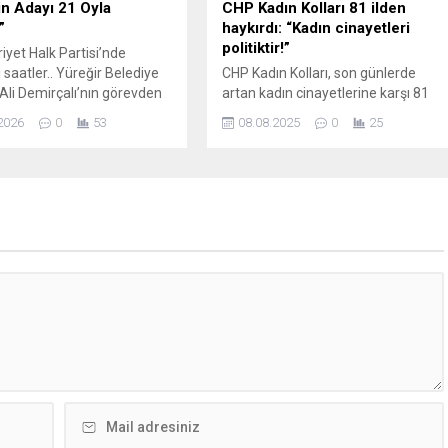
n Adayı 21 Oyla
CHP Kadın Kolları 81 ilden
”
haykırdı: “Kadın cinayetleri
politiktir!”
et Halk Partisi’nde
 saatler.. Yüreğir Belediye
CHP Kadın Kolları, son günlerde
Ali Demirçalı’nın görevden
artan kadın cinayetlerine karşı 81
nın ardından kimin Başkan
ilde eş zamanlı basın açıklaması
2026
0
53
08.08.2025
0
25
kili seçileceği noktasında
düzenledi: “Kadın cinayetleri
şverişi tavan yaptı. CHP
politiktir!” Cumhuriyet Halk Partisi
illetvekili Yaşar Tüzün,
(CHP) Kadın Kolları, Türkiye
dinamikleri ile istişare
genelinde eş zamanlı olarak
çin Adana’ya geldi. Az
düzenlediği basın açıklamalarıyla
 İl binasında bir toplantı
kadın cinayetlerine karşı tepki
ştirilecek. Yarın da genel
gösterdi. CHP Adana Kadın Kolları İl
ardımcısı...
Başkanı Özgürtan Çığ, tutkulu
bulunan belediye...