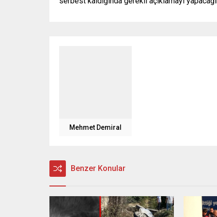
serbest kaldığında gerekli açıklamayı yapacağını
Mehmet Demiral
Benzer Konular