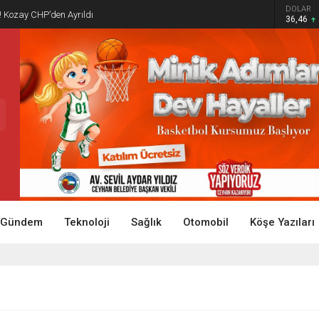
DOLAR
! Kozay CHP’den Ayrıldı
36,46
Gündem
Teknoloji
Sağlık
Otomobil
Köşe Yazıları