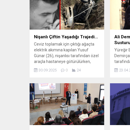
Nişanlı Çiftin Yaşadığı Trajedi…
Ali Demi
Sustur
Ceviz toplamak için çıktığı ağaçta
elektrik akımına kapılan Yusuf
Yüreğir 
Günar (26), nişanlısı tarafından özel
Demirçalı
araçla hastaneye götürülürken,
tarafınd
meydana gelen trafik kazasında
kararına
30.09.2025
0
24
23.04.
hayatını kaybetti. Olay, Mersin’in
Başkanlı
Erdemli ilçesine bağlı Alata
katılımlı
Mahallesi’de meydana geldi. Dağlı
gerçekleş
Mahallesi’nde Ceviz toplamak için
davadan d
ağaca çıkan Yusuf Günar, elektrik
tarafınd
akımına kapıldı. Dengesini kaybeden
kararı ve
Günar, metrelerce yükseklikten
Başkanı 
düştü....
vermek i
Yüreğir...