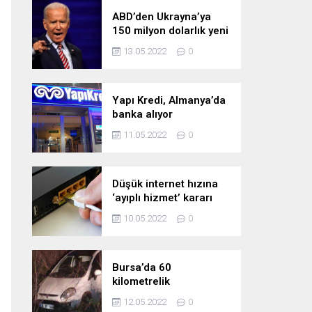
ABD’den Ukrayna’ya
150 milyon dolarlık yeni
askeri yardım
13.05.2022
0
Yapı Kredi, Almanya’da
banka alıyor
11.05.2022
0
Düşük internet hızına
‘ayıplı hizmet’ kararı
10.05.2022
0
Bursa’da 60
kilometrelik
kovalamaca!
12.05.2022
0