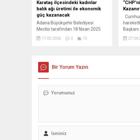
Karataş ilçesindeki kadınlar
“CHP’ni
balık ağı üretimi ile ekonomik
Kazanır
güç kazanacak
Cumhuriy
Adana Büyükşehir Belediyesi
hareketli
Meclisi tarafından 18 Nisan 2025
Başkanı 
tarihinde alınan karar
alınması
17.03.2026
0
15
27.04.
doğrultusunda, Adana ili sınırları
Vekili ve
içerisinde faaliyet gösteren kadın
fikir alı
girişimcileri ve kadın kooperatiflerini
Bilecik m
desteklemek, teşvik etmek ve
partinin 
güçlendirmek amacıyla ayni ve
Bir Yorum Yazın
yapmak i
nakdi desteklerin sağlanması ile
sonra CHP
ortak projeler yürütülmesine yönelik
gerçekle
çalışmalar başlatıldı. Bu kapsamda
Başkan Y
yürütülen “Kadın Ağı ile
Sürdürülebilir Gelecek” projesi...