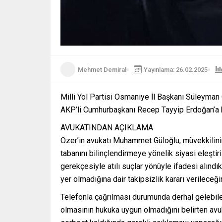
Mehmet Demiral
Yayınlama: 26.02.2025
Milli Yol Partisi Osmaniye İl Başkanı Süleyma
AKP’li Cumhurbaşkanı Recep Tayyip Erdoğan’a ha
AVUKATINDAN AÇIKLAMA
Özer’in avukatı Muhammet Güloğlu, müvekkilinin 
tabanını bilinçlendirmeye yönelik siyasi eleşti
gerekçesiyle atılı suçlar yönüyle ifadesi alınd
yer olmadığına dair takipsizlik kararı verileceğin
Telefonla çağrılması durumunda derhal gelebile
olmasının hukuka uygun olmadığını belirten avuka