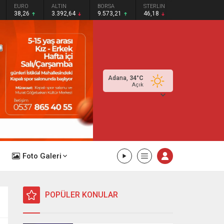
EURO
ALTIN
BORSA
STERLIN
38,26
3.392,64
9.573,21
46,18
Adana,
34
°C
Açık
Foto Galeri
POPÜLER KONULAR