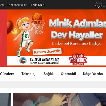
DOLAR
Geçti, Bazı Yöneticiler CHP’de Kaldı
36,46
Gündem
Teknoloji
Sağlık
Otomobil
Köşe Yazıları