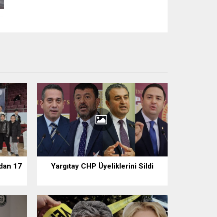
’dan 17
Yargıtay CHP Üyeliklerini Sildi