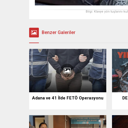
Bilgi: Klavye yön tuşlarını k
Benzer Galeriler
Adana ve 41 İlde FETÖ Operasyonu
DE