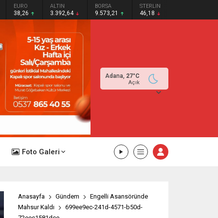
EURO
ALTIN
BORSA
STERLIN
38,26
3.392,64
9.573,21
46,18
Adana,
27
°C
Açık
Foto Galeri
Anasayfa
Gündem
Engelli Asansöründe
Mahsur Kaldı
699ee9ec-241d-4571-b50d-
72eec1581dce