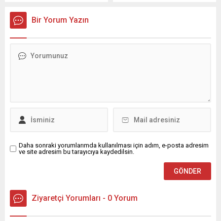
bir kavga meydana geldi.
yaptığı açıklamada, parti
Okulla hiçbir ilgisi
içinde yaşanan sürece ilişkin
Bir Yorum Yazın
bulunmayan kavga
önemli değerlendirmelerde
öğrenciler ve yönetimde
bulundu. Sarı, CHP’nin ortak
paniğe yol açtı. Öğrenci
akılla hareket etmeye
velileri okula akın etti. Ancak
devam edeceğini
okula saldırı olduğu
vurgularken, diyalog ve
yönündeki haber tamamen
uzlaşı çağrısını yineledi.
yalan ve asparagastı.
Cumhuriyet Halk Partisi
güvenlik kuvvetleri velileri
Sözcüsü Müslim Sarı,
sakinleştirerek evlerine...
partinin ikinci Merkez
Yönetim Kurulu toplantısının
verimli geçtiğini belirterek,
önümüzdeki...
Daha sonraki yorumlarımda kullanılması için adım, e-posta adresim
ve site adresim bu tarayıcıya kaydedilsin.
Ziyaretçi Yorumları - 0 Yorum