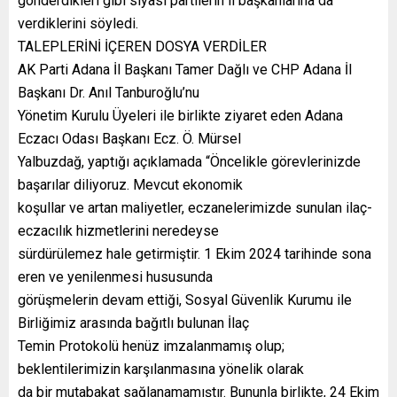
gönderdikleri gibi siyasi partilerin il başkanlarına da
verdiklerini söyledi.
TALEPLERİNİ İÇEREN DOSYA VERDİLER
AK Parti Adana İl Başkanı Tamer Dağlı ve CHP Adana İl
Başkanı Dr. Anıl Tanburoğlu’nu
Yönetim Kurulu Üyeleri ile birlikte ziyaret eden Adana
Eczacı Odası Başkanı Ecz. Ö. Mürsel
Yalbuzdağ, yaptığı açıklamada “Öncelikle görevlerinizde
başarılar diliyoruz. Mevcut ekonomik
koşullar ve artan maliyetler, eczanelerimizde sunulan ilaç-
eczacılık hizmetlerini neredeyse
sürdürülemez hale getirmiştir. 1 Ekim 2024 tarihinde sona
eren ve yenilenmesi hususunda
görüşmelerin devam ettiği, Sosyal Güvenlik Kurumu ile
Birliğimiz arasında bağıtlı bulunan İlaç
Temin Protokolü henüz imzalanmamış olup;
beklentilerimizin karşılanmasına yönelik olarak
da bir mutabakat sağlanamamıştır. Bununla birlikte, 24 Ekim