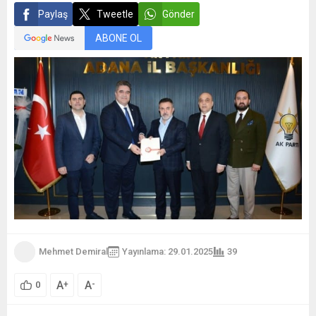
Paylaş
Tweetle
Gönder
ABONE OL
Mehmet Demiral
Yayınlama: 29.01.2025
39
A
A
+
-
0