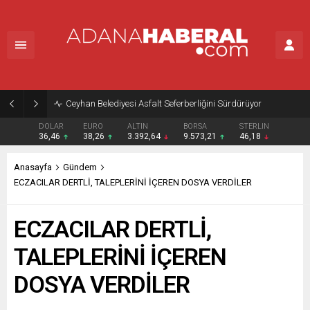
Ceyhan Belediyesi Asfalt Seferberliğini Sürdürüyor
DOLAR
EURO
ALTIN
BORSA
STERLIN
36,46
38,26
3.392,64
9.573,21
46,18
Anasayfa
Gündem
ECZACILAR DERTLİ, TALEPLERİNİ İÇEREN DOSYA VERDİLER
ECZACILAR DERTLİ,
TALEPLERİNİ İÇEREN
DOSYA VERDİLER