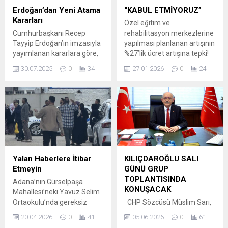
ve Turizm Bakanı ile Bolu
olduğu ifade edildi. YARGI
Erdoğan’dan Yeni Atama
“KABUL ETMİYORUZ”
Belediye Başkanı’nın istifaya
ETİĞİ VE SOSYAL MEDYA
Kararları
Özel eğitim ve
çağırdı. Emekli maaşlarında
KULLANIMI Yazıda,...
Cumhurbaşkanı Recep
rehabilitasyon merkezlerine
yaşanan adaletsizliğe de
Tayyip Erdoğan’ın imzasıyla
yapılması planlanan artışının
tepki gösteren Özdemir;
yayımlanan kararlara göre,
%27’lik ücret artışına tepki!
“Emeklilerin haklarını gasp
Türkiye Şeker Fabrikaları AŞ
Özel Eğitim
eden...
30.07.2025
0
34
27.01.2026
0
24
yönetim kurulu üyeliğine
Konfederasyonu ve Akdeniz
Fatih Altınkayık’ın ataması
Bölge Özel Eğitim
yapıldı. Devlet Malzeme
Kurumları’ndan; özel eğitim
Ofisi Genel Müdürlüğü
ve rehabilitasyon
yönetim kurulu üyeliğine
merkezlerine yönelik
Selçuk Erdal Günal, Tarım
belirlenen ücretlere tepki.
İşletmeleri Genel Müdürlüğü
Özel Eğitim
yönetim kurulu üyeliğine
Konfederasyonu Genel
Mete Saat getirildi. TÜBİTAK
Başkan Yardımcısı ve
Yalan Haberlere İtibar
KILIÇDAROĞLU SALI
yönetim kurulu üyeliklerine
Akdeniz Bölgesi Özel Eğitim
Etmeyin
GÜNÜ GRUP
Prof. Dr. Mehmet Naci İnci,
Kurumları Dernek Başkanı
TOPLANTISINDA
Adana’nın Gürselpaşa
Prof....
Burçin Derya Kavuncu ve
KONUŞACAK
Mahallesi’neki Yavuz Selim
yönetim Kurulu...
Ortaokulu’nda gereksiz
CHP Sözcüsü Müslim Sarı,
panik. Edinilen bilgiye göre
Merkez Yönetim Kurulu
20.04.2026
0
41
05.06.2026
0
61
okulun arka sokağında silahlı
toplantısının ardından