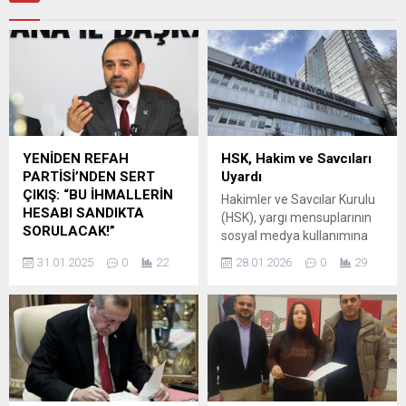
YENİDEN REFAH
HSK, Hakim ve Savcıları
PARTİSİ’NDEN SERT
Uyardı
ÇIKIŞ: “BU İHMALLERİN
Hakimler ve Savcılar Kurulu
HESABI SANDIKTA
(HSK), yargı mensuplarının
SORULACAK!”
sosyal medya kullanımına
Türkiye gündemini
ilişkin etik ilkeleri ve sınırları
31.01.2025
0
22
28.01.2026
0
29
değerlendirmek için bir
hatırlatan kapsamlı bir yazı
basın açıklaması yapan
yayımladı. HSK Başkanvekili
Yeniden Refah Partisi
Fuzuli Aydoğdu imzasıyla
Adana İl Başkanı Özkut
dağıtıma sunulan yazıda,
Özdemir iktidarı sert bir dille
hakim ve savcıların dijital
eleştirerek, Bolu’daki
mecralardaki tutumlarının
ihmallerin can kayıplarına
yargıya duyulan güven
yol açtığı vurgulayıp Kültür
üzerinde doğrudan etkili