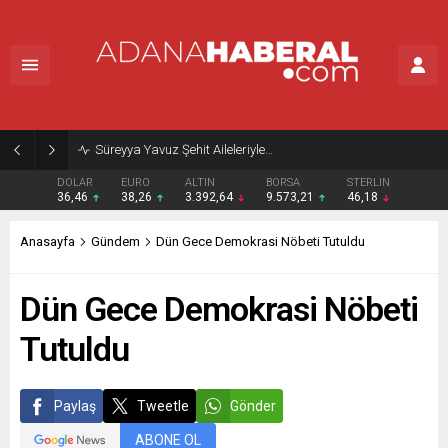
Süreyya Yavuz Şehit Aileleriyle…
DOLAR
EURO
ALTIN
BORSA
STERLIN
36,46
38,26
3.392,64
9.573,21
46,18
Anasayfa
Gündem
Dün Gece Demokrasi Nöbeti Tutuldu
Dün Gece Demokrasi Nöbeti
Tutuldu
Paylaş
Tweetle
Gönder
ABONE OL