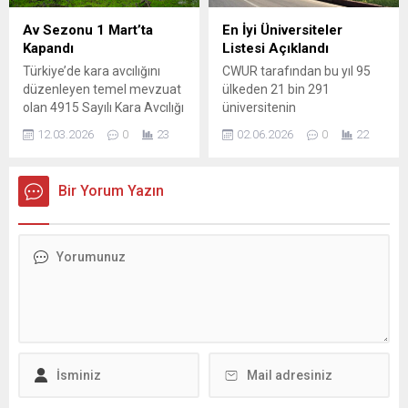
talep ve önerilerini
barışı zedelediğini vurguladı
dinleyerek mübarek Cuma
ve söz konusu ifadeleri
Av Sezonu 1 Mart’ta
En İyi Üniversiteler
gününü tebrik etti. Ziyaretler
kınadıklarını açıkladı._
Kapandı
Listesi Açıklandı
kapsamında Belediye
Yeniden Refah Partisi
Türkiye’de kara avcılığını
CWUR tarafından bu yıl 95
Başkanlığı’nda yönetim ve
Adana İl Kadın Kolları
düzenleyen temel mevzuat
ülkeden 21 bin 291
parti...
Başkanı Süheyla Dilsiz
olan 4915 Sayılı Kara Avcılığı
üniversitenin
Özdemir, son günlerde
Kanunu kapsamında
değerlendirildiği ve en iyi 2
kamuoyunda...
12.03.2026
0
23
02.06.2026
0
22
belirlenen 2025–2026 av
bin öğretim kurumunun
sezonu, alınan karar
belirlendiği “dünyanın en iyi
doğrultusunda ülke
üniversiteleri” sıralaması,
Bir Yorum Yazın
genelinde sona erdi. Doğa
tüm dünyayla eş zamanlı
Koruma ve Milli Parklar
açıklandı. Buna göre
Genel Müdürlüğü tarafından
Adana’daki Çukurova
yapılan açıklamada, av ve
Üniversitesi listede 1106’ncı
yaban hayvanlarının
sırada yer aldı. Sıralama,
korunması ve
“eğitim”, “istihdam
sürdürülebilirliğinin
edilebilirlik”, “öğretim
sağlanmasının temel amaç
üyeleri” ve “araştırma”
olduğu vurgulandı. 11
olmak üzere 4...
Temmuz 2003 tarihinde...