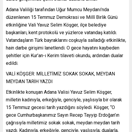
Adana Valiliği tarafından Uğur Mumcu Meydanı’nda
düzenlenen 15 Temmuz Demokrasi ve Millî Birlik Günü
etkinliğine Vali Yavuz Selim Köşger, ilçe belediye
başkanları, kent protokolü ve yüzlerce vatandaş katıldı.
Vatandaşların Türk bayraklarını coşkuyla salladığı etkinlikte,
hain darbe girişimi lanetlendi. O gece hayatını kaybeden
şehitler için Kur’an-ı Kerim tilaveti okundu, ardından dualar
edildi.
VALİ KÖŞGER: MİLLETİMİZ SOKAK SOKAK, MEYDAN
MEYDAN TARİH YAZDI
Etkinlikte konuşan Adana Valisi Yavuz Selim Köşger,
milletin kadınıyla, erkeğiyle, genciyle, yaşlısıyla bir olarak
15 Temmuz gecesi tarih yazdığını söyledi. Köşger, “O
gece Cumhurbaşkanımız Sayın Recep Tayyip Erdoğan’ın
çağrısıyla milletimiz sokak sokak, meydan meydan tarih
yazdı. Kadınıyla, erkeğiyle, genciyle, yaşlısıyla; dualarla,