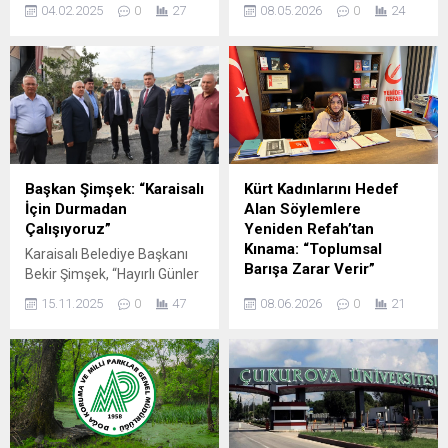
sıcak çorba dağıtımına
istenilen 400 milyonluk
04.02.2025
0
27
08.05.2026
0
24
başladı. Soğuk havada
borçlanmaya AK Parti ve
günlük bin 500 yurttaşa
MHP’li muhalefet meclis
sıcak çorba ikramı yapılıyor.
üyeleri evet oyu kullandılar.
Yüreğir Belediyesi halka
Verilen borçlanma yetkisinin
yönelik hizmetlerine bir
200 milyon lirasına araç
yenisini daha ekledi. Halktan
alınması, diğer 200 milyon
gelen talepler
liranın ise birikmiş işçi
doğrultusunda hayata
alacaklarının ödenmesi
geçirilen ücretsiz çorba
şartıyla onay verilmiş oldu.
Başkan Şimşek: “Karaisalı
Kürt Kadınlarını Hedef
dağıtım hizmeti
“KREDİNİN KULLANIMINI
İçin Durmadan
Alan Söylemlere
vatandaşların takdirini
TAKİP EDECEĞİZ”...
Çalışıyoruz”
Yeniden Refah’tan
kazandı. Belediyelerin
Kınama: “Toplumsal
Karaisalı Belediye Başkanı
toplumun yaşam kalitesini
Barışa Zarar Verir”
Bekir Şimşek, “Hayırlı Günler
yükseltmek amacıyla
Komşum” ziyaretleri
Yeniden Refah Partisi
çeşitli...
15.11.2025
0
47
08.06.2026
0
21
kapsamında ilçede yoğun
Adana İl Kadın Kolları
temaslarda bulundu.
Başkanı Süheyla Dilsiz
Milliyetçi Hareket Partisi
Özdemir, Kürt kadınlarını ve
(MHP) Adana İl Başkanı
etnik kimlikleri hedef alan
Yusuf Kanlı ile birlikte esnaf
ayrımcı söylemlere sert
ve vatandaşları ziyaret eden
tepki göstererek, bu tür
Başkan Şimşek, ilçe halkının
yaklaşımların toplumsal