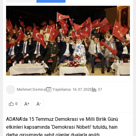
Mehmet Demiral
Yayınlama: 16.07.2025
37
A
A
+
-
0
ADANA’da 15 Temmuz Demokrasi ve Milli Birlik Günü
etkinleri kapsamında ‘Demokrasi Nöbeti’ tutuldu, hain
darbe girişiminde şehit olanlar dualarla anıldı.