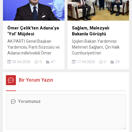
hapis cezası istemiyle dava
görüntülerdeki kişilerin
açıldı. Yeni Mahallesi’nde 21
kendileri olmadığını öne
Mayıs’ta parasını
süren şüpheliler, tutuklandı.
gasbetmeye çalıştığı
Olay, 7 Eylül saat 20.00
H.O’nun başına cam şişeyle
sıralarında Yüreğir ilçesi
Ömer Çelik’ten Adana’ya
Sağlam, Malezyalı
vurduğu gerekçesiyle
Koza Mahallesi’nde
‘Yol’ Müjdesi
Bakanla Görüştü
tutuklanan H.K. hakkında
meydana geldi. Yüzlerini
AK PARTİ Genel Başkan
İçişleri Bakan Yardımcısı
savcılıkça yürütülen
kaskla gizleyen...
Yardımcısı, Parti Sözcüsü ve
Mehmet Sağlam, Çin Halk
soruşturma tamamlandı.
Adana milletvekili Ömer
Cumhuriyeti’nin
Sanığın, “silahla...
Çelik, Adana’ya yönelik bir
Lianyungang kentinde
03.04.2026
0
47
17.09.2025
0
29
projenin müjdesini verdi.
düzenlenen Kamu Güvenliği
Çelik, “Vatandaşlarımızın
İşbirliği Forumu marjında,
talepleri siyasi pusulamız
dost ve kardeş ülke Malezya
Bir Yorum Yazın
olmaya devam ediyor.
İçişleri Bakanı Saifuddin
Adana’mız ve bölgemiz için
Nasution Bin İsmail ile bir
önemli bir proje daha hayata
görüşme gerçekleştirdi.
geçiyor. Kozan-Feke–
Bakan Yardımcısı Sağlam,
Saimbeyli-Tufanbeyli yol
“İki kardeş ülke olarak ikili
güzergâhında muhtelif
ilişkilerimiz ve
kesimlerde bulunan ve
dostluluğumuzun
ivedilik arz eden heyelan
güçlendirilmesi ve
ıslahı ile tünel...
bölgesel/küresel güvenliğe