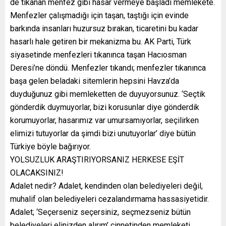
de tıkanan menfez gibi hasar vermeye başladı memlekete.
Menfezler çalışmadığı için taşan, taştığı için evinde
barkında insanları huzursuz bırakan, ticaretini bu kadar
hasarlı hale getiren bir mekanizma bu. AK Parti, Türk
siyasetinde menfezleri tıkanınca taşan Hacıosman
Deresi’ne döndü. Menfezler tıkandı; menfezler tıkanınca
başa gelen beladaki sitemlerin hepsini Havza’da
duyduğunuz gibi memleketten de duyuyorsunuz. ‘Seçtik
gönderdik duymuyorlar, bizi korusunlar diye gönderdik
korumuyorlar, hasarımız var umursamıyorlar, seçilirken
elimizi tutuyorlar da şimdi bizi unutuyorlar’ diye bütün
Türkiye böyle bağırıyor.
YOLSUZLUK ARAŞTIRIYORSANIZ HERKESE EŞİT
OLACAKSINIZ!
Adalet nedir? Adalet, kendinden olan belediyeleri değil,
muhalif olan belediyeleri cezalandırmama hassasiyetidir.
Adalet; ‘Seçerseniz seçersiniz, seçmezseniz bütün
belediyeleri elinizden alırım’ cinnetinden memleketi