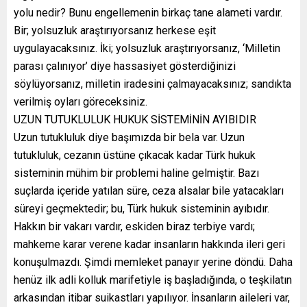
yolu nedir? Bunu engellemenin birkaç tane alameti vardır.
Bir; yolsuzluk araştırıyorsanız herkese eşit
uygulayacaksınız. İki; yolsuzluk araştırıyorsanız, ‘Milletin
parası çalınıyor’ diye hassasiyet gösterdiğinizi
söylüyorsanız, milletin iradesini çalmayacaksınız; sandıkta
verilmiş oyları göreceksiniz.
UZUN TUTUKLULUK HUKUK SİSTEMİNİN AYIBIDIR
Uzun tutukluluk diye başımızda bir bela var. Uzun
tutukluluk, cezanın üstüne çıkacak kadar Türk hukuk
sisteminin mühim bir problemi haline gelmiştir. Bazı
suçlarda içeride yatılan süre, ceza alsalar bile yatacakları
süreyi geçmektedir; bu, Türk hukuk sisteminin ayıbıdır.
Hakkın bir vakarı vardır, eskiden biraz terbiye vardı;
mahkeme karar verene kadar insanların hakkında ileri geri
konuşulmazdı. Şimdi memleket panayır yerine döndü. Daha
henüz ilk adli kolluk marifetiyle iş başladığında, o teşkilatın
arkasından itibar suikastları yapılıyor. İnsanların aileleri var,