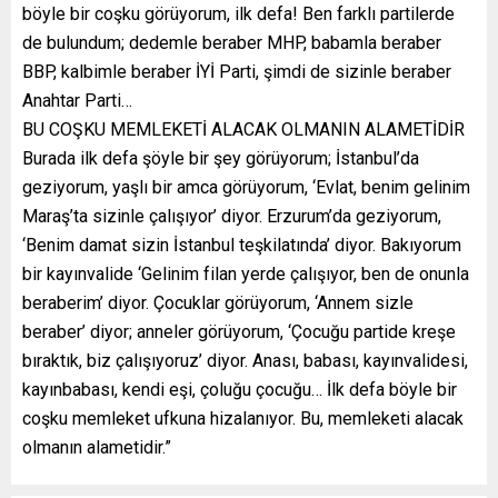
böyle bir coşku görüyorum, ilk defa! Ben farklı partilerde
de bulundum; dedemle beraber MHP, babamla beraber
BBP, kalbimle beraber İYİ Parti, şimdi de sizinle beraber
Anahtar Parti…
BU COŞKU MEMLEKETİ ALACAK OLMANIN ALAMETİDİR
Burada ilk defa şöyle bir şey görüyorum; İstanbul’da
geziyorum, yaşlı bir amca görüyorum, ‘Evlat, benim gelinim
Maraş’ta sizinle çalışıyor’ diyor. Erzurum’da geziyorum,
‘Benim damat sizin İstanbul teşkilatında’ diyor. Bakıyorum
bir kayınvalide ‘Gelinim filan yerde çalışıyor, ben de onunla
beraberim’ diyor. Çocuklar görüyorum, ‘Annem sizle
beraber’ diyor; anneler görüyorum, ‘Çocuğu partide kreşe
bıraktık, biz çalışıyoruz’ diyor. Anası, babası, kayınvalidesi,
kayınbabası, kendi eşi, çoluğu çocuğu… İlk defa böyle bir
coşku memleket ufkuna hizalanıyor. Bu, memleketi alacak
olmanın alametidir.”