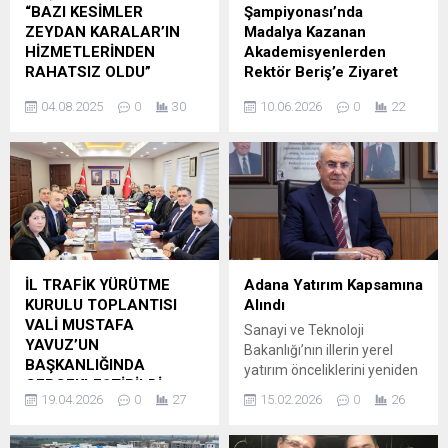
“BAZI KESİMLER
Şampiyonası’nda
ZEYDAN KARALAR’IN
Madalya Kazanan
HİZMETLERİNDEN
Akademisyenlerden
RAHATSIZ OLDU”
Rektör Beriş’e Ziyaret
Cumhuriyet Halk Partisi
Çukurova Üniversitesi (ÇÜ)
04.08.2025
0
30
10.06.2026
0
22
(CHP) Adana İl Başkanlığı
akademisyenleri, İzmir’de
tarafından tutuklu bulunan
14-16 Mayıs 2026 tarihleri
belediye başkanları Zeydan
arasında düzenlenen
Karalar, Oya Tekin ve Kadir
Masterlar Uzun Kulvar Yaz
Aydar’ın haksız ve hukuka
Yüzme Şampiyonası’ndan
aykırı bir şekilde
21 madalyayla döndü.
tutuklanması ve ardından
Derece elde eden
görevden uzaklaştırılması
akademisyenler, Rektör
nedeniyle yapılan eylemler
Prof. Dr. Hamit Emrah Beriş’i
İL TRAFİK YÜRÜTME
Adana Yatırım Kapsamına
devam ediyor. Bu kapsamda
makamında ziyaret etti.
KURULU TOPLANTISI
Alındı
8 Temmuzda kurulan adalet
Şampiyonada farklı
VALİ MUSTAFA
Sanayi ve Teknoloji
çadırı da hem Adana içinden
kategorilerde yarışan
YAVUZ’UN
Bakanlığı’nın illerin yerel
hem de Adana dışından...
akademisyenler,
BAŞKANLIĞINDA
yatırım önceliklerini yeniden
organizasyonu 1 birincilik,
GERÇEKLEŞTİRİLDİ
belirleyen “Yerel Yatırım
12 ikincilik ve 8 üçüncülük
19.04.2026
0
27
15.02.2026
0
26
İl Trafik Yürütme Kurulu
Konuları Listesi Tebliği”
olmak üzere toplam 21...
Toplantısı, Vali Mustafa
Resmi Gazete’de