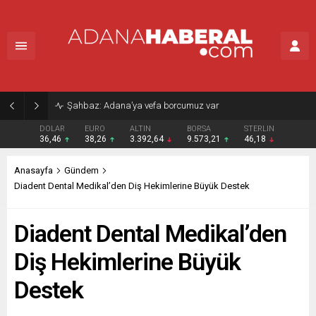
Şahbaz: Adana’ya vefa borcumuz var
DOLAR
EURO
ALTIN
BORSA
STERLIN
36,46
38,26
3.392,64
9.573,21
46,18
Anasayfa
Gündem
Diadent Dental Medikal’den Diş Hekimlerine Büyük Destek
Diadent Dental Medikal’den
Diş Hekimlerine Büyük
Destek