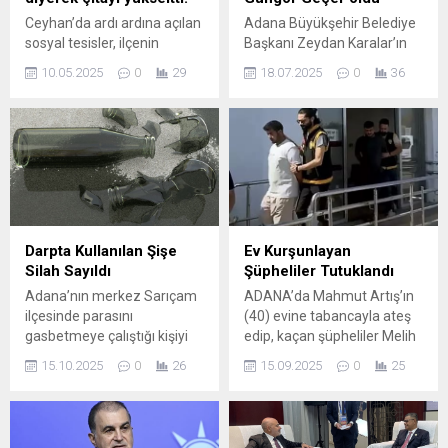
Ceyhan’da ardı ardına açılan
Adana Büyükşehir Belediye
sosyal tesisler, ilçenin
Başkanı Zeydan Karalar’ın
çehresini değiştirirken,
görevden
10.05.2025
0
29
18.07.2025
0
36
Ceyhan’nın daha yaşanır bir
uzaklaştırılmasının ardından
şehir yolunda hızlı adımlarla
belediye meclisi, yeni
ilerlediğini ifade eden
başkanvekilini belirlemek
Belediye Başkanı Kadir
amacıyla olağanüstü
Aydar; “Adana’nın Kalbi
toplandı. Adana Büyükşehir
Ceyhan’da atacak’ diyerek
Belediye Başkan Vekilliği
çıtayı yükseltti. Göreve
seçiminde 3.Turda, CHP
geldiği ilk gün hizmete
adayı Güngör Geçer 45,
koyulan Ceyhan Belediye
Cumhur İttifakı adayı
Darpta Kullanılan Şişe
Ev Kurşunlayan
Başkanı Kadir Aydar, şehir
Abdullah Avcı 31 oy aldı. Bu
Silah Sayıldı
Şüpheliler Tutuklandı
merkezindeki tarihi
sonuçla Adana Büyükşehir
Adana’nın merkez Sarıçam
ADANA’da Mahmut Artış’ın
Abdülkadir Ağa Cami
Belediye Başkanvekili
ilçesinde parasını
(40) evine tabancayla ateş
yanında bulunan...
Güngör Geçer oldu.
gasbetmeye çalıştığı kişiyi
edip, kaçan şüpheliler Melih
cam şişeyle vurarak
B. (27) ve Celal B. (24), polis
15.10.2025
0
26
15.09.2025
0
25
darbettiği iddiasıyla
tarafından güvenlik
tutuklanan sanık hakkında,
kamerası görüntülerinden
“silahla yağmaya teşebbüs”
tespit edilip operasyonla
suçundan 15 yıla kadar
yakalandı. Sorgularında,