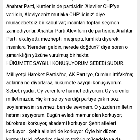
Anahtar Parti, Kürtler’in de partisidir. ‘Aleviler CHP’ye
verilsin, Aleviyseniz mutlaka CHP’lisiniz’ diye
münasebetsiz bir kabul var; insanları toptan seçmen
zannediyorlar. Anahtar Parti Alevilerin de partisidir. Anahtar
Parti; ekaliyetti, mezhepti, meşrepti, kimlikti diyerek
insanlara ‘Nereden geldin, nerede doğdun?’ diye soran o
şımarıklığın yüzüne vurulmuş bir haktır.
HÜKÜMETE SAYGILI KONUŞUYORUM SEBEBİ ŞUDUR…
Milliyetçi Hareket Partisi’ne, AK Parti’ye, Cumhur İttifakı’na;
adlarına ne diyorlarsa, hükümete saygılı konuşuyorum.
Sebebi şudur: Oy verenlere hürmet ediyorum. Oy verenler
milletimizdir. Hiç kimse oy verdiği partiye çirkin söz
söylenmesini sevmez; ben de sevmem. O yüzden milletin
hatırını sayıyorum. Bugün evladı memur olan korkuyor;
bürokrasi korkuyor, akademi korkuyor. Şehit aileleri
korkuyor… Şehit aileleri de korkuyor. Öyle bir düzen
kurmuşlar ki, efendim diyelim terörle mücadele ya da