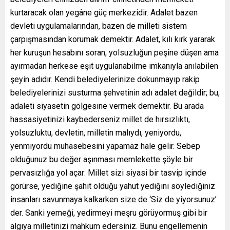
kurtaracak olan yegâne güç merkezidir. Adalet bazen
devleti uygulamalarından, bazen de milleti sistem
çarpışmasından korumak demektir. Adalet, kılı kırk yararak
her kuruşun hesabını soran, yolsuzluğun peşine düşen ama
ayırmadan herkese eşit uygulanabilme imkanıyla anılabilen
şeyin adıdır. Kendi belediyelerinize dokunmayıp rakip
belediyelerinizi susturma şehvetinin adı adalet değildir; bu,
adaleti siyasetin gölgesine vermek demektir. Bu arada
hassasiyetinizi kaybederseniz millet de hırsızlıktı,
yolsuzluktu, devletin, milletin malıydı, yeniyordu,
yenmiyordu muhasebesini yapamaz hale gelir. Sebep
olduğunuz bu değer aşınması memlekette şöyle bir
pervasızlığa yol açar: Millet sizi siyasi bir tasvip içinde
görürse, yediğine şahit olduğu yahut yediğini söylediğiniz
insanları savunmaya kalkarken size de ‘Siz de yiyorsunuz’
der. Sanki yemeği, yedirmeyi meşru görüyormuş gibi bir
algıya milletinizi mahkum edersiniz. Bunu engellemenin