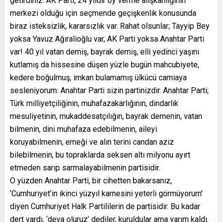
getirdiniz. AK Parti, 24 yıldır oy verme alışkanlığının
merkezi olduğu için seçmende geçişkenlik konusunda
biraz isteksizlik, kararsızlık var. Rahat olsunlar; Tayyip Bey
yoksa Yavuz Ağıralioğlu var, AK Parti yoksa Anahtar Parti
var! 40 yıl vatan demiş, bayrak demiş, elli yedinci yaşını
kutlamış da hissesine düşen yüzle bugün mahcubiyete,
kedere boğulmuş, imkan bulamamış ülkücü camiaya
sesleniyorum: Anahtar Parti sizin partinizdir. Anahtar Parti;
Türk milliyetçiliğinin, muhafazakarlığının, dindarlık
mesuliyetinin, mukaddesatçılığın, bayrak demenin, vatan
bilmenin, dini muhafaza edebilmenin, aileyi
koruyabilmenin, emeği ve alın terini candan aziz
bilebilmenin, bu topraklarda seksen altı milyonu ayırt
etmeden sarıp sarmalayabilmenin partisidir.
O yüzden Anahtar Parti, bir cihetten bakarsanız,
‘Cumhuriyet’in ikinci yüzyıl karnesini yeterli görmüyorum’
diyen Cumhuriyet Halk Partililerin de partisidir. Bu kadar
dert vardı, ‘deva oluruz’ dediler, kuruldular ama yarım kaldı.