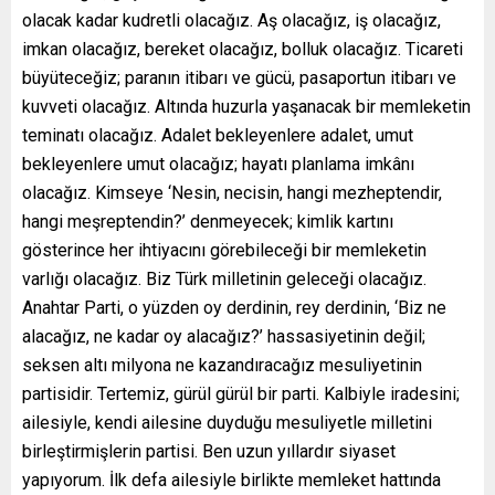
olacak kadar kudretli olacağız. Aş olacağız, iş olacağız,
imkan olacağız, bereket olacağız, bolluk olacağız. Ticareti
büyüteceğiz; paranın itibarı ve gücü, pasaportun itibarı ve
kuvveti olacağız. Altında huzurla yaşanacak bir memleketin
teminatı olacağız. Adalet bekleyenlere adalet, umut
bekleyenlere umut olacağız; hayatı planlama imkânı
olacağız. Kimseye ‘Nesin, necisin, hangi mezheptendir,
hangi meşreptendin?’ denmeyecek; kimlik kartını
gösterince her ihtiyacını görebileceği bir memleketin
varlığı olacağız. Biz Türk milletinin geleceği olacağız.
Anahtar Parti, o yüzden oy derdinin, rey derdinin, ‘Biz ne
alacağız, ne kadar oy alacağız?’ hassasiyetinin değil;
seksen altı milyona ne kazandıracağız mesuliyetinin
partisidir. Tertemiz, gürül gürül bir parti. Kalbiyle iradesini;
ailesiyle, kendi ailesine duyduğu mesuliyetle milletini
birleştirmişlerin partisi. Ben uzun yıllardır siyaset
yapıyorum. İlk defa ailesiyle birlikte memleket hattında