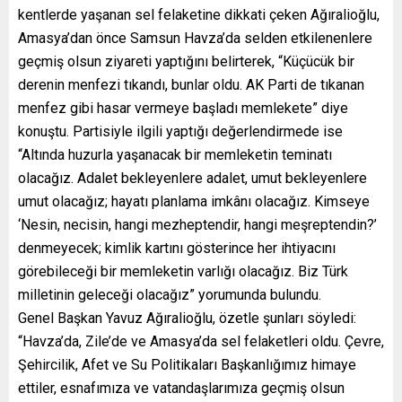
kentlerde yaşanan sel felaketine dikkati çeken Ağıralioğlu,
Amasya’dan önce Samsun Havza’da selden etkilenenlere
geçmiş olsun ziyareti yaptığını belirterek, “Küçücük bir
derenin menfezi tıkandı, bunlar oldu. AK Parti de tıkanan
menfez gibi hasar vermeye başladı memlekete” diye
konuştu. Partisiyle ilgili yaptığı değerlendirmede ise
“Altında huzurla yaşanacak bir memleketin teminatı
olacağız. Adalet bekleyenlere adalet, umut bekleyenlere
umut olacağız; hayatı planlama imkânı olacağız. Kimseye
‘Nesin, necisin, hangi mezheptendir, hangi meşreptendin?’
denmeyecek; kimlik kartını gösterince her ihtiyacını
görebileceği bir memleketin varlığı olacağız. Biz Türk
milletinin geleceği olacağız” yorumunda bulundu.
Genel Başkan Yavuz Ağıralioğlu, özetle şunları söyledi:
“Havza’da, Zile’de ve Amasya’da sel felaketleri oldu. Çevre,
Şehircilik, Afet ve Su Politikaları Başkanlığımız himaye
ettiler, esnafımıza ve vatandaşlarımıza geçmiş olsun