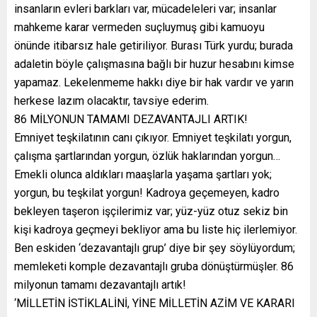
insanların evleri barkları var, mücadeleleri var; insanlar
mahkeme karar vermeden suçluymuş gibi kamuoyu
önünde itibarsız hale getiriliyor. Burası Türk yurdu; burada
adaletin böyle çalışmasına bağlı bir huzur hesabını kimse
yapamaz. Lekelenmeme hakkı diye bir hak vardır ve yarın
herkese lazım olacaktır, tavsiye ederim.
86 MİLYONUN TAMAMI DEZAVANTAJLI ARTIK!
Emniyet teşkilatının canı çıkıyor. Emniyet teşkilatı yorgun,
çalışma şartlarından yorgun, özlük haklarından yorgun…
Emekli olunca aldıkları maaşlarla yaşama şartları yok;
yorgun, bu teşkilat yorgun! Kadroya geçemeyen, kadro
bekleyen taşeron işçilerimiz var; yüz-yüz otuz sekiz bin
kişi kadroya geçmeyi bekliyor ama bu liste hiç ilerlemiyor.
Ben eskiden ‘dezavantajlı grup’ diye bir şey söylüyordum;
memleketi komple dezavantajlı gruba dönüştürmüşler. 86
milyonun tamamı dezavantajlı artık!
‘MİLLETİN İSTİKLALİNİ, YİNE MİLLETİN AZİM VE KARARI