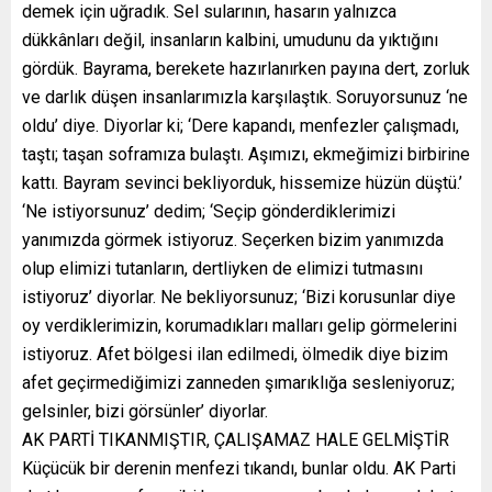
demek için uğradık. Sel sularının, hasarın yalnızca
dükkânları değil, insanların kalbini, umudunu da yıktığını
gördük. Bayrama, berekete hazırlanırken payına dert, zorluk
ve darlık düşen insanlarımızla karşılaştık. Soruyorsunuz ‘ne
oldu’ diye. Diyorlar ki; ‘Dere kapandı, menfezler çalışmadı,
taştı; taşan soframıza bulaştı. Aşımızı, ekmeğimizi birbirine
kattı. Bayram sevinci bekliyorduk, hissemize hüzün düştü.’
‘Ne istiyorsunuz’ dedim; ‘Seçip gönderdiklerimizi
yanımızda görmek istiyoruz. Seçerken bizim yanımızda
olup elimizi tutanların, dertliyken de elimizi tutmasını
istiyoruz’ diyorlar. Ne bekliyorsunuz; ‘Bizi korusunlar diye
oy verdiklerimizin, korumadıkları malları gelip görmelerini
istiyoruz. Afet bölgesi ilan edilmedi, ölmedik diye bizim
afet geçirmediğimizi zanneden şımarıklığa sesleniyoruz;
gelsinler, bizi görsünler’ diyorlar.
AK PARTİ TIKANMIŞTIR, ÇALIŞAMAZ HALE GELMİŞTİR
Küçücük bir derenin menfezi tıkandı, bunlar oldu. AK Parti