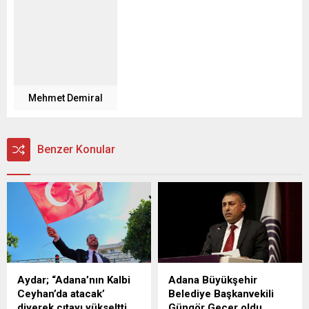
Mehmet Demiral
Benzer Konular
Aydar; “Adana’nın Kalbi
Adana Büyükşehir
Ceyhan’da atacak’
Belediye Başkanvekili
diyerek çıtayı yükseltti.
Güngör Geçer oldu