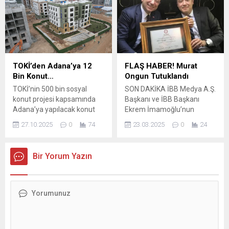
Yavuz’un başkanlığında
yayımlandı. Tebliğle birlikte
makam toplantı salonunda
Adana’da sanayi
gerçekleştirildi. Vali
yatırımlarına yönelik dört
Yardımcısı İbrahim Küçük ve
alan destek kapsamına
ilgili kamu kurum
alındı. Konuyla ilgili
temsilcilerinin katıldığı
değerlendirmede bulunan
toplantıda, şehrimizin trafik
Adana Sanayi Odası
TOKİ’den Adana’ya 12
FLAŞ HABER! Murat
güvenliğine ilişkin mevcut
(ADASO) Başkanı Zeki
Bin Konut…
Ongun Tutuklandı
tablo kapsamlı bir şekilde
Kıvanç, yeni düzenlemenin
TOKİ’nin 500 bin sosyal
SON DAKİKA İBB Medya A.Ş.
analiz edilerek atılması
Adana’nın mevcut sanayi
konut projesi kapsamında
Başkanı ve İBB Başkanı
gereken stratejik adımlar
altyapısını güçlendirmeyi ve
Adana’ya yapılacak konut
Ekrem İmamoğlu’nun
istişare edildi. Toplantıda
üretimde teknoloji...
sayısı belli oldu. Proje
danışmanı Murat Ongun
konuşan Vali Mustafa
27.10.2025
0
74
23.03.2025
0
24
kapsamında kente 12 bin
devam eden soruşturma
Yavuz, “Vatandaşlarımızın
yeni konut kazandırılacak.
kapsamında tutuklandı
çok daha güvenli,...
Yeni konutların Sarıçam,
Bir Yorum Yazın
Yüreğir, Seyhan ve
Çukurova ilçelerinde inşa
edileceği açıklandı. Projede
konut tipleri ve fiyatları ise
şöyle belirlendi: 1+1 (55 m²)
daire: 1.800.000 TL — aylık
taksit 6.750...