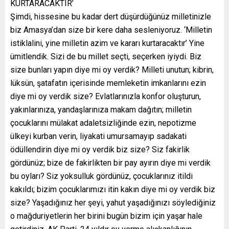
KURTARACAKTIR’
Şimdi, hissesine bu kadar dert düşürdüğünüz milletinizle
biz Amasya’dan size bir kere daha sesleniyoruz. ‘Milletin
istiklalini, yine milletin azim ve kararı kurtaracaktır’ Yine
ümitlendik. Sizi de bu millet seçti, seçerken iyiydi. Biz
size bunları yapın diye mi oy verdik? Milleti unutun; kibrin,
lüksün, şatafatın içerisinde memleketin imkanlarını ezin
diye mi oy verdik size? Evlatlarınızla konfor oluşturun,
yakınlarınıza, yandaşlarınıza makam dağıtın; milletin
çocuklarını mülakat adaletsizliğinde ezin, nepotizme
ülkeyi kurban verin, liyakati umursamayıp sadakati
ödüllendirin diye mi oy verdik biz size? Siz fakirlik
gördünüz; bize de fakirlikten bir pay ayırın diye mi verdik
bu oyları? Siz yoksulluk gördünüz, çocuklarınız itildi
kakıldı; bizim çocuklarımızı itin kakın diye mi oy verdik biz
size? Yaşadığınız her şeyi, yahut yaşadığınızı söylediğiniz
o mağduriyetlerin her birini bugün bizim için yaşar hale