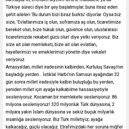
Türkiye süreci diye bir şey başlatmışlar; buna itiraz eden
şehit aileleri ‘Bu durum bizi biraz burktu’ diyorlar. Oysa biz
size, ‘Evlatlarımıza iş olun, soframıza aş olun, ticaretimize
bereket olun, bize hukuk olun, güvence olun, uluslararası
ticaretimizde rekabet gücü olun’ diye yetki veriyoruz. Biz
size ait olan memleketi, bize ait olan evlatları,
hayallerimizi ve emeklerimizi yönetin diye vekalet
veriyoruz.
Amasya’dan, millet iradesinin kalbinden, Kurtuluş Savaşı’nın
başladığı yerden… İstiklal Harbi’nin Samsun ayağından 32
gün sonra millet iradesiyle kalbin buluştuğu bu yerden,
yeniden millet için ayağa kalkabilme hassasiyetiyle
sesleniyoruz. Kocaman bir memlekete sesleniyoruz: 86
milyona sesleniyoruz! 320 milyonluk Türk dünyasına, 2
milyara yakın İslam dünyasına ve sekiz buçuk milyarlık
insanlığa sesleniyoruz. Biz Türk milletiyiz; ayağa
kalkacağız, güçlü olacağız. Etrafımızdaki her soruna miğfer