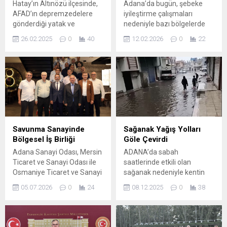
Hatay’ın Altınözü ilçesinde,
Adana’da bugün, şebeke
AFAD’ın depremzedelere
iyileştirme çalışmaları
gönderdiği yatak ve
nedeniyle bazı bölgelerde
battaniyelerin, fuhuş yapılan
planlı elektrik kesintileri
26.02.2025
0
40
12.02.2026
0
22
bir masaj salonunda
uygulanacak. Kesintiler;
kullanıldığı tespit edildi.
Çukurova, Karaisalı, Seyhan
Masaj salonunda kaçak
ve Yüreğir ilçelerinde farklı
çalıştırılan 8 kadın, AIDS
saat aralıklarında
şüphesiyle karantinaya
gerçekleştirilecek. Çukurova
alındı. Depremzedeler için
Bakım Çalışması 12.02.2026
istenen yardımlar, şişirilmiş
09:30 – 11:00 Kesinti
faturalarla AFAD’a fatura
Nedeni: ŞEBEKE
edildi. Olayla ilgili yapılan
İYİLEŞTİRME ÇALIŞMALARI
Savunma Sanayinde
Sağanak Yağış Yolları
baskınlarda, AFAD’a fatura
Etkilenen Cadde / Sokak
Bölgesel İş Birliği
Göle Çevirdi
edilen ürünlerin de İlçe Spor
84188, 84191, 84192,
Adana Sanayi Odası, Mersin
ADANA’da sabah
Müdürü A.Z.’nin
84193, ZAHİT AKDAĞ
Ticaret ve Sanayi Odası ile
saatlerinde etkili olan
lokantasına...
Bakım Çalışması 12.02.2026
Osmaniye Ticaret ve Sanayi
sağanak nedeniyle kentin
12:30 –...
Odası iş birliğinde, Doğu
güney kesimlerinde yollar
05.07.2026
0
24
08.12.2025
0
38
Akdeniz Savunma Sanayi
göle döndü. Meteorolojinin
Kümelenmesi Derneği
kuvvetli yağış uyarısı sonrası
(DASSAD) öncülüğünde
Adana’da 2 gündür
“Adana-Mersin-Osmaniye
aralıklarla yağmur etkisini