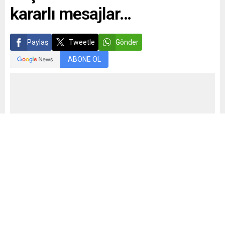
kararlı mesajlar…
Paylaş
Tweetle
Gönder
ABONE OL
Mehmet Demiral
Yayınlama: 05.02.2025
33