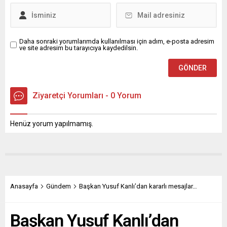
belirterek, “Bu tablo,
Anadolu kulüplerinin
emeklerini hiçe sayan,
adaleti parayla değiştiren...
Daha sonraki yorumlarımda kullanılması için adım, e-posta adresim
ve site adresim bu tarayıcıya kaydedilsin.
Ziyaretçi Yorumları - 0 Yorum
Henüz yorum yapılmamış.
Anasayfa
Gündem
Başkan Yusuf Kanlı’dan kararlı mesajlar…
Başkan Yusuf Kanlı’dan