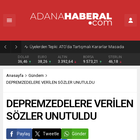
Üyelerden Tepki: ATO’da Tartışmalı Kararlar Masada
DOLAR
EURO
ALTIN
BORSA
STERLIN
36,46
38,26
3.392,64
9.573,21
46,18
Anasayfa
Gündem
DEPREMZEDELERE VERİLEN SÖZLER UNUTULDU
DEPREMZEDELERE VERİLEN
SÖZLER UNUTULDU
Paylaş
Tweetle
Gönder