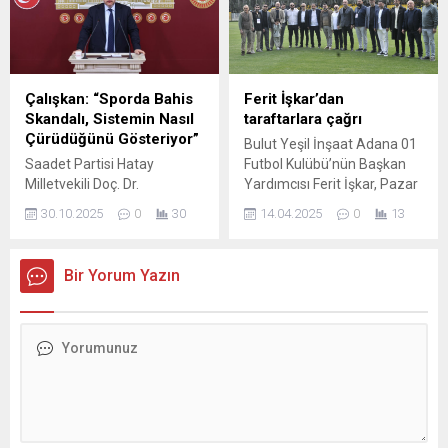
Buluşma Toplantısı”
sürdürüyor. Bugün sabah
gerçekleştirildi. DASSAD
saatlerinde kentin güney
öncülüğünde düzenlenen
mahallerinde sağanak etkili
bölgesel buluşmada
oldu. Yağış nedeniyle cadde
savunma sanayinde ortak
ve sokaklar göle döndü,
Çalışkan: “Sporda Bahis
Ferit İşkar’dan
üretim, kümelenme modeli
sürücüler trafikte
Skandalı, Sistemin Nasıl
taraftarlara çağrı
ve yeni yatırım fırsatları
ilerlemekte zorlandı.
Çürüdüğünü Gösteriyor”
Bulut Yeşil İnşaat Adana 01
masaya yatırıldı. Toplantıya
Vatandaşlar ile sabah
Saadet Partisi Hatay
Futbol Kulübü’nün Başkan
Adana Sanayi Odası
saatlerinde okula...
Milletvekili Doç. Dr.
Yardımcısı Ferit İşkar, Pazar
Yönetim...
Necmettin Çalışkan, Türkiye
günü saat 15.00’de Ali
30.10.2025
0
30
14.04.2025
0
13
Futbol Federasyonu’nda
Hoşfikirer Stadı’nda konuk
gündeme gelen “571
edecekleri Sarıyer maçına
hakemden 371’inin bahis
herkesi davet etti.
Bir Yorum Yazın
hesabı bulunduğu”
İskenderun ile Altınordu
iddialarına ilişkin dikkat
galibiyetlerinin takımlarına
çeken açıklamalarda
ilaç gibi geldiğine dikkat
bulundu. Çalışkan, ortaya
çeken Sarı-Siyahlı ekibin
çıkan tablonun sadece
Başkan Yardımcısı Ferit
spordaki değil, ülkedeki
İşkar, “Bu başarımızı Sarıyer
genel sistemsel
önünde de sürdürmeyi
çürümüşlüğün de
amaçlıyoruz.
göstergesi olduğunu
Taraftarlarımızın desteği...