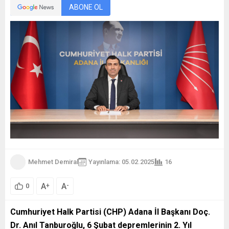
ABONE OL
Mehmet Demiral
Yayınlama: 05.02.2025
16
A
A
+
-
0
Cumhuriyet Halk Partisi (CHP) Adana İl Başkanı Doç.
Dr. Anıl Tanburoğlu, 6 Şubat depremlerinin 2. Yıl