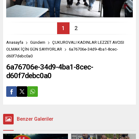
1
2
Anasayfa
Gündem
ÇUKUROVALI KADINLAR LEZZET AVCISI
OLMAK İÇİN GÜN SAYIYORLAR
6a76706e-34d9-4ba1-8cec-
d60f7debc0a0
6a76706e-34d9-4ba1-8cec-
d60f7debc0a0
Benzer Galeriler