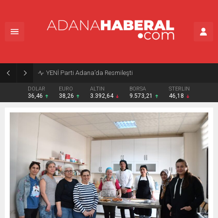
YENİ Parti Adana’da Resmileşti
DOLAR
EURO
ALTIN
BORSA
STERLIN
36,46
38,26
3.392,64
9.573,21
46,18