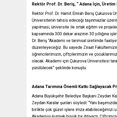
Rektör Prof. Dr. Beriş, “ Adana İçin, Üretim
Rektör Prof. Dr. Hamit Emrah Beriş Çukurova Ün
Üniversitenin tahsis edeceği taşınmazlar üzerin
yapılması, üniversite ile ortak eğitim ve projel
kapsamında 300 dekar arazinin 30 yıllığına işle
Dr. Beriş “Akademi ve tarımsal üretimde faaliyet
düzenleyeceğiz. Bu sayede Ziraat Fakültemizin A
öğrencilerimizin, çiftçilerimizin ve çocuklarımız
olacak. Akademi için Çukurova Üniversitesi tarafı
yürütülecek” şeklinde konuştu.
Adana Tarımına Önemli Katkı Sağlayacak P
Adana Büyükşehir Belediye Başkanı Zeydan Karalar
Zeydan Karalar şunları söyledi: “Yanı başımızd
birlikte çok güzel işlere imza atabileceğimizi u
Akademisi kurmak büyük bir ihtiyaçtı. Çiftçimiz