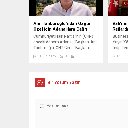
dünya genelinde 303’üncü sırada
tarafınd
bulunan Çukurova Üniversitesi, bu
liderliğin
yıl 128 basamak birden yükselerek...
organize 
Anıl Tanburoğlu’ndan Özgür
Vali’ni
Özel İçin Adanalılara Çağrı
Raflarda
Cumhuriyet Halk Partisi’nin (CHP)
Business
önceki dönem Adana İl Başkanı Anıl
Yayın Y
Tanburoğlu, CHP Genel Başkanı
tespitl
Özgür Özel’in yarın
Yaratıcı
10.07.2026
0
22
05.11.
gerçekleştireceği Adana programı
Şehri” ol
öncesinde partililere ve
haftalard
vatandaşlara katılım çağrısında
kadar her
bulundu. Sosyal medya üzerinden
Yavuz Se
açıklama yapan Tanburoğlu, CHP
Bir Yorum Yazın
bir adım
Genel Başkanı Özgür Özel’in gün
açılma h
boyunca Adana’nın farklı
Ancak s
noktalarında vatandaşlarla bir araya
yine kötü
geleceğini belirterek, tüm
Adanalıları...