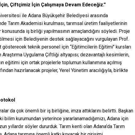
 İçin, Çiftçimiz İçin Çalışmaya Devam Edeceğiz.”
iversitesi ile Adana Büyükşehir Belediyesi arasında
de Tarım Akademisi kurulması, tarımsal üretim faaliyetlerinin
er konusunda iş birliği yapılmasının amaçlandığını söyledi. Proje
tilmesi için Belediyenin destek sağlayacağını vurgulayan Prof.
 gösterecek teknik personel için “Eğitimcilerin Eğitimi’’ kursları
raştırma Uygulama Çiftliği altyapısı; dezavantajlı kesimlerin,
ın eğitimi için ortak projelerle toplumun kullanımına açılmış
ndan hazırlanacak projeler, Yerel Yönetim aracılığıyla, birlikte
rotokol
 da çok önemli bir iş birliğine, imza attıklarını belirtti. Başkan
aki bilim kurumundan yeterince yararlanamadığımızı, Adana için
zun yıllardır söyler dururduk. Tarım kenti olan Adana’da Tarım
e, Adana tarımına önemli katkı koyacak bir girişimi