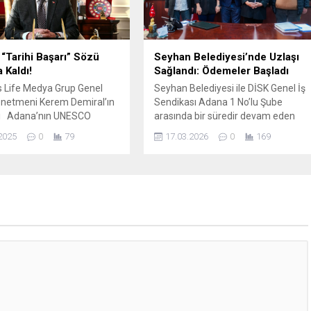
an yapılan çalışmada,
gerçekleştirildi. Kongreye Kadın
i Ş.T.’nin yaptığı silahlı
Sağlığı Dernekleri Federasyonu
suç...
Başkanı Prof....
n “Tarihi Başarı” Sözü
Seyhan Belediyesi’nde Uzlaşı
 Kaldı!
Sağlandı: Ödemeler Başladı
 Life Medya Grup Genel
Seyhan Belediyesi ile DİSK Genel İş
önetmeni Kerem Demiral’ın
Sendikası Adana 1 No’lu Şube
eri Adana’nın UNESCO
arasında bir süredir devam eden
 Şehirler Ağı’na “Gastronomi
müzakere süreci, karşılıkla
2025
0
79
17.03.2026
0
169
arak kabul edileceği,
mutabakat ile sonuçlandı. Seyhan
ır valilikten belediyelere
Belediye Başkan Vekili Hasibe
kesin dilindeydi. Vali
Akkan, konuyla ilgili yaptığı
lim Köşger, süreci “tarihi
açıklamada şu ifadeleri kullandı:
”, “Adana’nın dünyaya
“Değerli mesai arkadaşlarımız,
amlesi” diye nitelemişti.
Belediyemiz ile yetkili sendika
onuç ortada: UNESCO’dan
temsilcileri arasında bir süredir
 haber geldi. Adana...
devam eden müzakere süreci,...