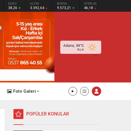
EURO
ALTIN
BORSA
STERLIN
38,26
3.392,64
9.573,21
46,18
Adana,
34
°C
Açık
Foto Galeri
POPÜLER KONULAR