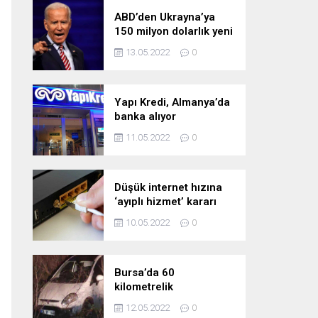
ABD’den Ukrayna’ya
150 milyon dolarlık yeni
askeri yardım
13.05.2022
0
Yapı Kredi, Almanya’da
banka alıyor
11.05.2022
0
Düşük internet hızına
‘ayıplı hizmet’ kararı
10.05.2022
0
Bursa’da 60
kilometrelik
kovalamaca!
12.05.2022
0