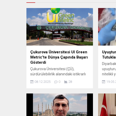
Çukurova Üniversitesi UI Green
Uyuştu
Metric’te Dünya Çapında Başarı
Tutukl
Gösterdi
Diyarbak
Çukurova Üniversitesi (ÇÜ),
uyuşturu
sürdürülebilirlik alanındaki istikrarlı
nitelikli
çalışmalarıyla uluslararası alanda
silahlı 
08.12.2025
0
28
19.05.
önemli bir başarıya imza attı. UI
yönelik
GreenMetric Dünya Üniversite
32 şüphel
Sıralamasında dünya genelinde
Şüphelil
175’inci, Türkiye üniversiteleri
Cumhuriy
arasında ise 15’inci sırada yer aldı.
koordine
Dünya Sıralamasında 128
Kaçakçıl
Basamaklık Yükseliş Geçtiğimiz yıl
Mücadele