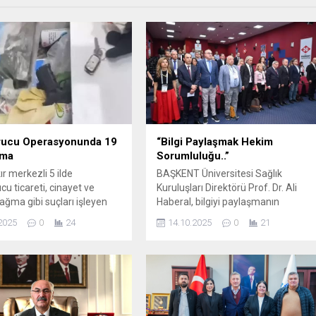
rucu Operasyonunda 19
“Bilgi Paylaşmak Hekim
ama
Sorumluluğu..”
ır merkezli 5 ilde
BAŞKENT Üniversitesi Sağlık
cu ticareti, cinayet ve
Kuruluşları Direktörü Prof. Dr. Ali
 yağma gibi suçları işleyen
Haberal, bilgiyi paylaşmanın
organize suç örgütüne
hekimliğin en önemli sorumluluğu
2025
0
24
14.10.2025
0
21
 düzenlenen operasyonda
olduğunu söyledi. Kadın Sağlığı
i gözaltına alındı.
Dernekleri Federasyonu (KSDF) ve
erden 19’u tutuklandı.
Akdeniz Kadın Sağlığı Derneği iş
et Başsavcılığı
birliğiyle düzenlenen II. Akdeniz
sinde İl Emniyet Müdürlüğü
Obstetrik ve Jinekoloji Kongresi,
ık ve Organize Suçlarla
Başkent Üniversitesi Adana Kışla
 Şube Müdürlüğü ekipleri
Sağlık Yerleşkesi’nde