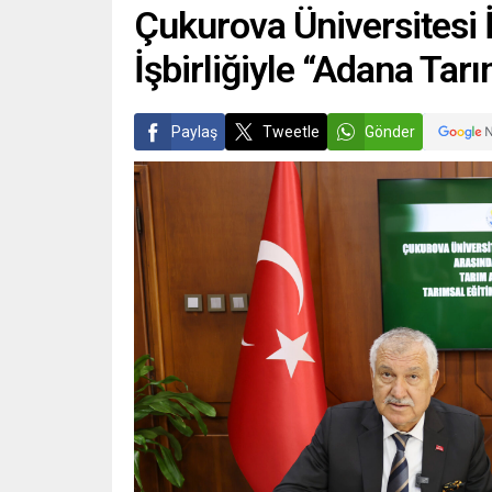
Çukurova Üniversitesi 
İşbirliğiyle “Adana Ta
Paylaş
Tweetle
Gönder