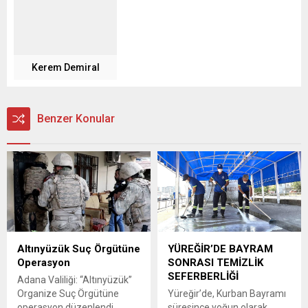
Kerem Demiral
Benzer Konular
Altınyüzük Suç Örgütüne
YÜREĞİR’DE BAYRAM
Operasyon
SONRASI TEMİZLİK
SEFERBERLİĞİ
Adana Valiliği: “Altınyüzük”
Organize Suç Örgütüne
Yüreğir’de, Kurban Bayramı
operasyon düzenlendi.
süresince yoğun olarak