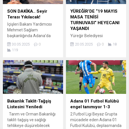
heyecanını yaşıyoruz. Bu
süreçte, kutlu davaya
SON DAKİKA.. Seyir
YÜREĞİR’DE “19 MAYIS
ülküdaşlarımıza ve Seyhan’lı
Terası Yıkılacak!
MASA TENİSİ
hemşehrilerimize hizmet
TURNUVASI” HEYECANI
İçişleri Bakanı Yardımcısı
etme gayretiyle gece
YAŞANDI
Mehmet Sağlam
gündüz çalıştık. Her
başkanlığında Adana’da
Yüreğir Belediyesi
adımımızda...
gerçekleştirilen Kolluk
tarafından düzenlenen “19
30.05.2025
0
20.05.2025
0
18
Gözetim Komisyonu
Mayıs Masa Tenisi
119
toplantısında kente yönelik
Turnuvası” büyük heyecana
bazı şikayetler dile getirildi.
sahne oldu. 19 Mayıs
Bunlardan birisi de Adana
Atatürk’ü Anma Gençlik ve
Büyükşehir Belediyesinin
Spor Bayramı kutlamaları
yaptığı Dilberler Sekisi’ndeki
kapsamında Ertuğrul Gazi
Seyir Terası oldu.
Spor Kompleksi’nde
Vatandaşların bu konuda
düzenlenen turnuvaya
yarattığı görsel çirkinliği
Adana’nın dört bir yanından
bakanlığa kadar ilettiği
yüzlerce sporcu katıldı.
Bakanlık Taklit-Tağşiş
Adana 01 Futbol Kulübü
şikayetler gündeme geldi.
‘Atatürk’ün İzinde Sporun
Listesini Yeniledi
engel tanımıyor 1-3
Toplantıda söz alan
Işığında’ sloganı ile 9-12, 12-
Tarım ve Orman Bakanlığı
2.Futbol Ligi Beyaz Grupta
Çukurova Kaymakamı
15, 15-18, 18 yaş ve üzeri
taklit-tağşiş ve sağlığı
mücadele eden Adana 01
Hüseyin Tekin (Strateji...
sporcuların...
tehlikeye düşürebilecek
Futbol Kulübü, deplasmanda