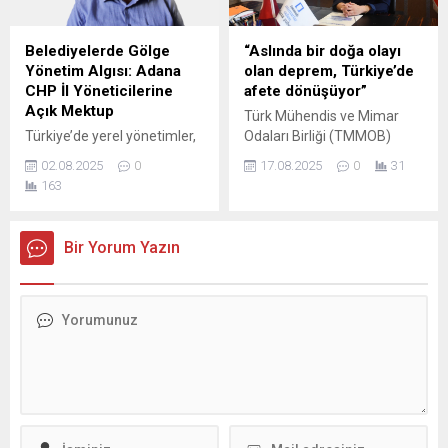
(yüzde 72) orduya
Okumuş yönetimindeki 01
“güveniyorum” ya da
AOZ 754 plakalı motosiklet,
“tamamen güveniyorum”
yaya geçidinden yolun
Belediyelerde Gölge
“Aslında bir doğa olayı
yanıtlarını vererek, güvenlik
karşısına geçmek isteyen,
Yönetim Algısı: Adana
olan deprem, Türkiye’de
ve düzen...
ismi öğrenilemeyen bisikletli
CHP İl Yöneticilerine
afete dönüşüyor”
ile çarpıştı. Kazada,
Açık Mektup
Türk Mühendis ve Mimar
motosikletin...
Türkiye’de yerel yönetimler,
Odaları Birliği (TMMOB)
anayasal özerklikleri
Adana Şube Başkanı Canan
02.08.2025
0
17.08.2025
0
31
sayesinde halkın iradesini
Aksu, 17 Ağustos 1999
163
doğrudan yansıtan en
Marmara Depremi’nin
önemli kamu kurumlarıdır.
yıldönümünde uyarıda
Ancak bu özerkliğin zaman
bulundu. Başkan Aksu,
Bir Yorum Yazın
zaman çeşitli siyasi davranış
“Türkiye’de afet riskleri
biçimleriyle gölgelenmeye
artıyor” dedi. 26 yıl önce
çalışıldığı da açıktır. Bu
büyüklüğü, neden olduğu
çerçevede, Adana’da CHP il
kayıplar ve etkilediği alanın
ve ilçe başkanlarının sık sık
genişliğiyle ülkemizin son
belediye binasında
yüzyılda yaşadığı en büyük
görülmeleri ve belediye
felaketlerden olan 17
yönetimi üzerinde algılanan
Ağustos 1999 İzmit...
etkileri, kamuoyunda ciddi
rahatsızlık yaratmaya...