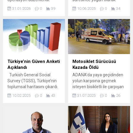
Açıklamanın tam metni:
kullanılan kurban kesim
31.01.2026
0
39
10.06.2025
0
34
“Adana İl Jandarma
alanlarında temizlik
Komutanlığımız KOM Şube
çalışmaları gerçekleştirildi.
Müdürlüğü ekiplerimizce
Yüreğir Belediyesi Temizlik
“Nitelikli Yağma, Kasten
İşleri Müdürlüğü ekipleri, 500
Yaralama, Silahlı Tehdit ve
personel ile bayram
Nitelikli Dolandırıcılık”
boyunca vatandaşların
yaptıkları tespit edilen
hijyenik ortamlarda
“Altınyüzük” organize suç
ibadetlerini yerine
örgütüne yönelik 9 farklı
getirmeleri için gösterdiği
Türkiye’nin Güven Anketi
Motosiklet Sürücüsü
adreste gerçekleştirilen
titiz çalışmayı, bayram
Açıklandı
Kazada Öldü
operasyonda; 8 şüpheli
sonrasında da sürdürdü.
Turkish General Social
ADANA’da yaya geçidinden
yakalanmış, 2 adet
Kurban kesim alanlarında
Survey (TGSS), Türkiye’nin
yolun karşısına geçmek
ruhsatsız tabanca ve 1...
oluşan atıklar özenle
toplumsal haritasını çıkardı.
isteyen bisikletli ile çarpışan
toplanarak, alanlar yıkanıp
Buna göre en yüksek güven
motosikletin sürücüsü Fırat
dezenfekte edildi. Ekipler,...
10.02.2025
0
43
31.07.2025
0
26
oranına sahip kurumlar ordu
Okumuş, hayatını kaybetti.
ve polis çıkarken dini
Kaza, gece saatlerinde
cemaatler ve siyasi partilere
merkez Seyhan ilçesi
güvenin ise çok düşük
Gürselpaşa Mahallesi Ali
olduğu görüldü.
Bozdoğanoğlu Bulvarı’nda
Katılımcıların büyük bir kısmı
meydana geldi. Fırat