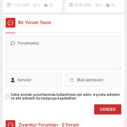
gıdalar listesini güncellerken
Kepez Spor ile karşılaştı.
11.02.2025
0
22
28.03.2026
0
26
bir de yeniliğe gitti. Önceden
Sarı-Siyahlı ekip, Kepez
‘Taklit veya Tağşiş Yapılan
Spor’u 3-1 yenerek ligdeki
Gıdalar’ başlığı altında
çıkışını devam ettirdi. Adana
Bir Yorum Yazın
yayımlanan gıdalar artık iki
01 Futbol Kulübü, aldığı
ayrı listede yer alıyor. Aynı
başarılı sonuçlarla adım
listeye ‘Taklit veya Tağşiş-1’
adım birinci lige ilerliyor.
ve ‘Taklit veya Tağşiş-2′
Adana 01 Futbol Kulübü,
başlıkları altında
4.dakikada Denizhan
ulaşılabilecek. Bakanlık,
Taşkan’ın golü ile maçta 1-0
sistemdeki değişikliği şu
öne geçti....
ifadelerle...
Daha sonraki yorumlarımda kullanılması için adım, e-posta adresim
ve site adresim bu tarayıcıya kaydedilsin.
Ziyaretçi Yorumları - 0 Yorum