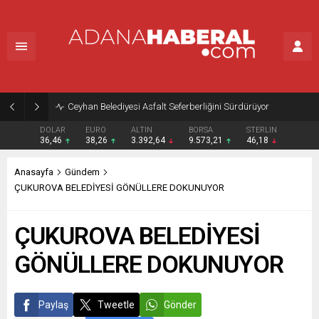
Ceyhan Belediyesi Asfalt Seferberliğini Sürdürüyor
DOLAR
EURO
ALTIN
BORSA
STERLIN
36,46
38,26
3.392,64
9.573,21
46,18
Anasayfa
Gündem
ÇUKUROVA BELEDİYESİ GÖNÜLLERE DOKUNUYOR
ÇUKUROVA BELEDİYESİ
GÖNÜLLERE DOKUNUYOR
Paylaş
Tweetle
Gönder