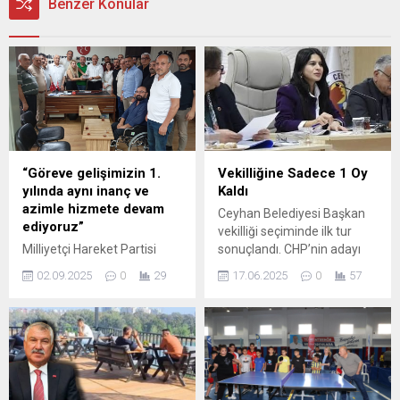
Benzer Konular
“Göreve gelişimizin 1.
Vekilliğine Sadece 1 Oy
yılında aynı inanç ve
Kaldı
azimle hizmete devam
Ceyhan Belediyesi Başkan
ediyoruz”
vekilliği seçiminde ilk tur
Milliyetçi Hareket Partisi
sonuçlandı. CHP’nin adayı
Seyhan İlçe Başkanı Hakan
Av. Sevil Yıldız 21 oy aldı.
02.09.2025
0
29
17.06.2025
0
57
Yıldırım, göreve gelişlerinin
Cumhur İttifakı’nın adayı
1. yılı dolayısıyla yaptığı
Mustafa Kiraz ise 10 oyda
açıklamada şu ifadelere yer
kaldı. Sevil Yıldız bir oy daha
verdi: “Bugün, yönetim
almış olabilseydi vekillik
kurulu üyelerimizle birlikte
seçimi ikinci tura
üstlendiğimiz görevin 1.
kalmayacaktı.
yılına ulaşmanın gurur ve