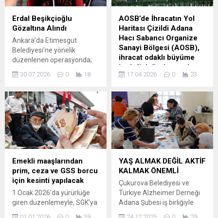
Erdal Beşikçioğlu
AOSB’de İhracatın Yol
Gözaltına Alındı
Haritası Çizildi Adana
Hacı Sabancı Organize
Ankara’da Etimesgut
Sanayi Bölgesi (AOSB),
Belediyesi’ne yönelik
ihracat odaklı büyüme
düzenlenen operasyonda,
hedefi doğrultusunda
aralarında Belediye Başkanı
30.07.2026
0
18
17.04.2026
0
23
sanayicilere rehberlik
Erdal Beşikçioğlu ve
edecek önemli bir
yardımcılarının da olduğu 52
etkinliğe ev sahipliği
kişi gözaltına alındı. DHA’nın
yaptı. Sanayicilerin
haberine göre polis ekipleri
uluslararası ticarette
belediye binasında arama
karşılaşabileceği finansal
yaptı. Şu ana kadar 55
risklerin azaltılması ve
şüpheliden 52’si gözaltına
ihracat kapasitelerinin
alındı. Şüphelilere ait 56
güçlendirilmesi amacıyla
ikamet, 15 iş yeri ve 41
Emekli maaşlarından
YAŞ ALMAK DEĞİL AKTİF
düzenlenen toplantıda,
araçta arama ve el koyma...
prim, ceza ve GSS borcu
KALMAK ÖNEMLİ
Eximbank’ın sunduğu
için kesinti yapılacak
Çukurova Belediyesi ve
finansman ve sigorta
1 Ocak 2026’da yürürlüğe
Türkiye Alzheimer Derneği
çözümleri detaylı şekilde
giren düzenlemeyle, SGK’ya
Adana Şubesi iş birliğiyle
ele alındı. AOSB Seyhan
prim, gecikme cezası ve
hayata geçirilen ‘Aktif Yaş
Salonu’nda düzenlenen
01.01.2026
0
39
24.12.2025
0
29