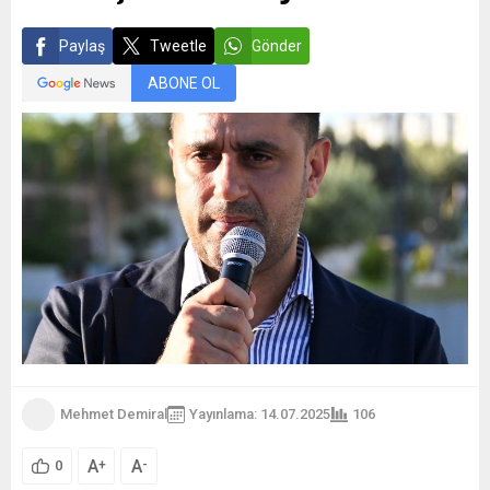
Paylaş
Tweetle
Gönder
ABONE OL
Mehmet Demiral
Yayınlama: 14.07.2025
106
A
A
+
-
0