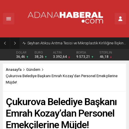
Seyhan Atıksu Arıtma Tesisi ve Mikroplastik Kirliliğine İlişkin Açıklama
DOLAR
EURO
ALTIN
BORSA
STERLIN
36,46
38,26
3.392,64
9.573,21
46,18
Anasayfa
Gündem
Çukurova Belediye Başkanı Emrah Kozay’dan Personel Emekçilerine
Müjde!
Çukurova Belediye Başkanı
Emrah Kozay’dan Personel
Emekçilerine Müjde!