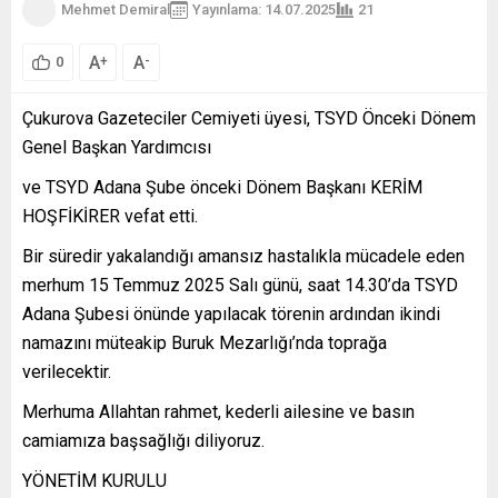
Sigorta Süreçlerinde
Mehmet Demiral
Yayınlama: 14.07.2025
21
Kritik Başlıklar Toplantıda
alacak sigortası
A
A
+
-
0
süreçlerine ilişkin kritik
işleyiş detayları da
Çukurova Gazeteciler Cemiyeti üyesi, TSYD Önceki Dönem
kapsamlı şekilde
paylaşıldı. Buna göre,
Genel Başkan Yardımcısı
ihracatçı firmaların
alacak riski bulunan tüm
ve TSYD Adana Şube önceki Dönem Başkanı KERİM
alıcıları için e-şube
HOŞFİKİRER vefat etti.
üzerinden limit
başvurusu yapmalarının
Bir süredir yakalandığı amansız hastalıkla mücadele eden
gerekli olduğu,
merhum 15 Temmuz 2025 Salı günü, saat 14.30’da TSYD
sevkiyatların
Adana Şubesi önünde yapılacak törenin ardından ikindi
gerçekleştiği ayı takip
eden ayın 10’una kadar
namazını müteakip Buruk Mezarlığı’nda toprağa
eksiksiz bildirilmesi ve
verilecektir.
vadesi geçen alacakların
zamanında sisteme
Merhuma Allahtan rahmet, kederli ailesine ve basın
girilmesinin tazminat
camiamıza başsağlığı diliyoruz.
süreçlerinin sağlıklı
ilerleyebilmesi açısından
YÖNETİM KURULU
büyük önem taşıdığı