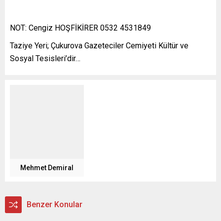
ifade edildi. Dolandırıcılık
Riski Uyarısı Ayrıca,
NOT: Cengiz HOŞFİKİRER 0532 4531849
alıcılarla yapılan ticari
ilişkilerde iletişim
Taziye Yeri; Çukurova Gazeteciler Cemiyeti Kültür ve
doğrulamasının dikkatle
Sosyal Tesisleri’dir…
yapılması, resmî kanallar
üzerinden teyit alınması
ve olağan dışı taleplere
karşı temkinli
yaklaşılması gerektiği
vurgulanarak,
uluslararası ticarette
karşılaşılabilecek
dolandırıcılık risklerine
karşı alınması gereken
önlemler örneklerle
anlatıldı. Finansman ve
Mehmet Demiral
Sigorta Çözümleri
Toplantıda Eximbank’ın
sunduğu finansman
Benzer Konular
modelleri ile sigorta
çözümlerinin, firmaların