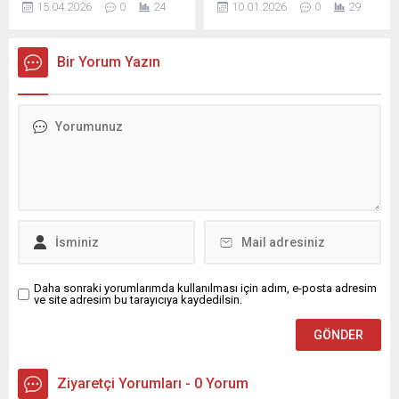
15.04.2026
0
24
10.01.2026
0
29
Belediyesi’nin katkıları ve
silahlı saldırı nedeniyle
Sarıçam İlçe Milli Eğitim
hayatını kaybetmesi ve
Müdürlüğü’nün
avukata yönelik şiddetin her
Bir Yorum Yazın
organizasyonuyla ilçede
geçen gün artması
bulunan bir ilkokulda “Tarih
nedeniyle basın açıklaması
Yazan Çocuklar Adana’da”
düzenlendi. Adana Barosu
projesi, hayata geçirildi.
Avukatlar Salonu’nda
Proje ile tarihi ve kültürel
gerçekleştirilen basın
değerlerin ilkokul çağındaki
açıklamasında Baro Başkanı
çocuklara bir rol model
Av. Volkan Böke, Başkan
olarak benimsetilmesi
Yardımcısı Av. Hüseyin
amaçlanıyor. Sarıçam
Saygılı, Genel Sekreter...
Belediyesi’nin katkıları ve
Sarıçam...
Daha sonraki yorumlarımda kullanılması için adım, e-posta adresim
ve site adresim bu tarayıcıya kaydedilsin.
Ziyaretçi Yorumları - 0 Yorum