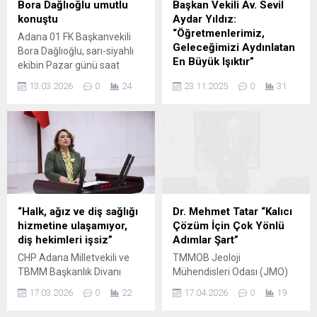
Bora Dağlıoğlu umutlu
Başkan Vekili Av. Sevil
TBMM Grup Başkan Vekili...
Topçu, “Yarış otoritesinin
konuştu
Aydar Yıldız:
ya...
“Öğretmenlerimiz,
Adana 01 FK Başkanvekili
Geleceğimizi Aydınlatan
Bora Dağlıoğlu, sarı-siyahlı
En Büyük Işıktır”
ekibin Pazar günü saat
15.30’da deplasmanda
Ceyhan Belediye Başkan
13.03.2026
0
24
23.11.2025
0
31
oynayacağı Beykoz Anadolu
Vekili Av. Sevil Aydar Yıldız,
Spor karşılaşmasına
24 Kasım Öğretmenler Günü
tamamen odaklandığını
dolayısıyla bir mesaj
söyledi. Şampiyonluk
yayımlayarak tüm
yolunda kritik bir maça
öğretmenlerin bu özel
çıkacaklarını belirten
gününü kutladı.
Başkanvekili Bora Dağlıoğlu,
Öğretmenliğin, toplumların
takımın hedefi
geleceğini şekillendiren en
doğrultusunda çalışmalarını
kutsal mesleklerden biri
“Halk, ağız ve diş sağlığı
Dr. Mehmet Tatar “Kalıcı
sürdürdüğünü ifade etti.
olduğunu vurgulayan Yıldız,
hizmetine ulaşamıyor,
Çözüm İçin Çok Yönlü
Takıma güvendiklerini
fedakarca görev yapan tüm
diş hekimleri işsiz”
Adımlar Şart”
vurgulayan Dağlıoğlu,
eğitim neferlerine teşekkür
CHP Adana Milletvekili ve
TMMOB Jeoloji
“Takımımıza inanıyor ve
etti. Başkan Vekili Yıldız
TBMM Başkanlık Divanı
Mühendisleri Odası (JMO)
güveniyoruz. Beykoz
mesajında şu ifadelere yer
Üyesi Dr. Müzeyyen Şevkin,
Adana Şube Başkanı
Anadolu Spor
verdi: “Geleceğimizin...
17.03.2026
0
22
17.04.2026
0
19
diş hekimlerinin giderek
Mehmet Tatar, son
deplasmanından...
büyüyen istihdam krizini
dönemde okullarda yaşanan