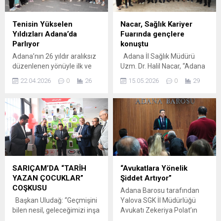
otobüslerin kalkacağını dile
gerçekleştirildi. YANGINDA
getiren Sarı-Siyahlı ekibin
ÖLENLERE VE ŞEHİTLERE
Başkan Yardımcısı Bülent
İTHAF EDİLDİ Milli ve manevi
Tenisin Yükselen
Nacar, Sağlık Kariyer
Tığ, “Taraftarlarımız
konulara hassasiyeti ile öne
Yıldızları Adana’da
Fuarında gençlere
takımımızın gücüne güç
çıkan kurumlardan biri olan
Parlıyor
konuştu
katıyor. Hem deplasmanda
Ülkü Ocakları, Türkiye’yi...
Adana’nın 26 yıldır aralıksız
Adana İl Sağlık Müdürü
hem de Ali Hoşfikirer...
düzenlenen yönüyle ilk ve
Uzm. Dr. Halil Nacar, “Adana
tek uluslararası tenis
Valiliği himayelerinde,
22.04.2026
0
26
15.05.2026
0
29
organizasyonu olan Tennis
Adana Çalışma ve İş
Europe Junior Tour
Kurumu İl Müdürlüğü ile
Çukurova Cup 14 Yaş
koordinasyon içerisinde
Uluslararası Tenis Turnuvası
gerçekleştirdiğimiz ‘Sağlıkta
başladı. ARC Water
Kariyer ve İstihdam Fuarı’
Energy’nin ana
kapsamında, sağlık
sponsorluğunda Adana
hizmetleri eğitimi alan
Tenis, Dağ ve Su Sporları
öğrencilerimizle bir araya
Kulübü’nde (ATDSK) yapılan
geldik” dedi.
SARIÇAM’DA “TARİH
“Avukatlara Yönelik
26’ncı Çukurova Cup, 64’lük
TECRÜBELERİNİ PAYLAŞTI İl
YAZAN ÇOCUKLAR”
Şiddet Artıyor”
ana tablo maçlarının
Sağlık Müdürü Uzm. Dr. Halil
COŞKUSU
Adana Barosu tarafından
oynanmasıyla başladı.
Nacar, “Geleceğimizin
Başkan Uludağ: “Geçmişini
Yalova SGK İl Müdürlüğü
Geleceğin şampiyonları...
teminatı, yarının...
bilen nesil, geleceğimizi inşa
Avukatı Zekeriya Polat’ın
edecektir” Sarıçam
görevi başında uğradığı hain