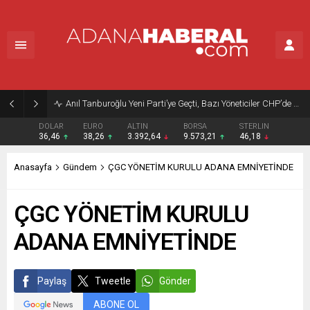
Anıl Tanburoğlu Yeni Parti’ye Geçti, Bazı Yöneticiler CHP’de Kaldı
DOLAR
EURO
ALTIN
BORSA
STERLIN
36,46
38,26
3.392,64
9.573,21
46,18
Anasayfa
Gündem
ÇGC YÖNETİM KURULU ADANA EMNİYETİNDE
ÇGC YÖNETİM KURULU
ADANA EMNİYETİNDE
Paylaş
Tweetle
Gönder
ABONE OL