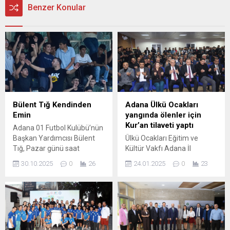
Benzer Konular
Bülent Tığ Kendinden
Adana Ülkü Ocakları
Emin
yangında ölenler için
Kur’an tilaveti yaptı
Adana 01 Futbol Kulübü’nün
Başkan Yardımcısı Bülent
Ülkü Ocakları Eğitim ve
Tığ, Pazar günü saat
Kültür Vakfı Adana İl
14.00’de deplasmanda
Başkanlığı’nca düzenlenen
30.10.2025
0
26
24.01.2025
0
23
oynayacakları Sincan
programda, Bolu Kartalkaya
Belediye Ankara maçını
Kayak Merkezi’nde bir
taraftarlarının desteği ile
otelde meydana gelen
kazanacaklarını söyledi.
yangında hayatını kaybeden
Adana’dan Cumartesi gece
vatandaşlar ve tüm şehitler
1’de İstasyon Meydanı’ndan
için Kur’an tilaveti