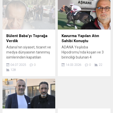
Bülent Baba’yı Toprağa
Kavurma Yapılan Atın
Verdik
Sahibi Konuştu
Adana’nın siyaset, ticaret ve
ADANA Yeşiloba
medya dünyasının tanınmış
Hipodromu’nda koşan ve 3
isimlerinden kapatılan
birinciliği bulunan 4
Ekspres Gazetesi sahibi
yaşındaki İngiliz atı Smart
04.07.2025
0
14.03.2026
0
22
Hakan Bülent Yardımcı
Latch’in sakatlandıktan
128
toprağa verildi. Geçirdiği kalp
sonra kesilip, kavurma
krizi sonucu yaşamını yitiren
yapılarak aşevinde
Yardımcı için önce Çukurova
dağıtıldığı iddiasına ilişkin,
gazeteciler cemiyeti önünde
atın sahibi iş insanı Suat
bir tören düzenlendi. Hakan
Topçu’ya da ‘atın hibe
Bülent Yardımcı daha sonra
edilmesi durumunun
Akkapı’daki aile
bildirilmemesi’ gerekçesiyle,
mezarlığı’nda defnedildi.
132 bin 108 TL ceza kesildiği
Cenaze törenine CHP
ortaya çıktı. DHA’ya konuşan