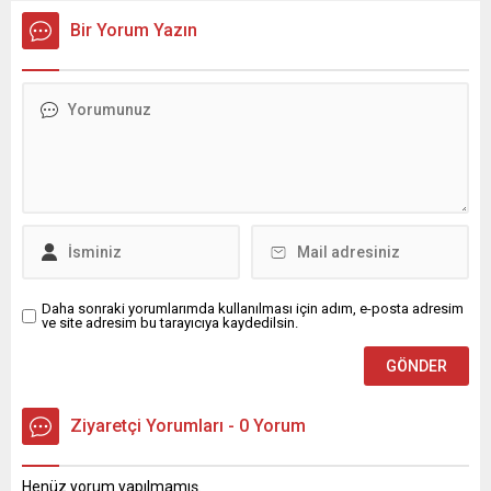
Türkiye Büyük Millet Meclisi
şiddet olaylarına ilişkin sert
Bir Yorum Yazın
gündemine taşıdı. Dr. Şevkin,
bir açıklama yaptı. Tatar,
hem Meclis Araştırması
eğitim kurumlarında artan
açılması için önerge verdi
şiddet vakalarının toplumun
hem de Sağlık Bakanı Kemal
geleceğini tehdit ettiğini
Memişoğlu’nun yanıtlaması
vurguladı. “Eğitimde Şiddete
istemiyle yazılı soru
Hayır Diyoruz” Dr. Mehmet
önergesi sundu. Yaklaşık 20
Tatar, özellikle
bin diş hekiminin işsiz...
Kahramanmaraş ve
Şanlıurfa’da yaşanan
olayların büyük üzüntü
yarattığını belirterek,
“Okullarımızı...
Daha sonraki yorumlarımda kullanılması için adım, e-posta adresim
ve site adresim bu tarayıcıya kaydedilsin.
Ziyaretçi Yorumları - 0 Yorum
Henüz yorum yapılmamış.