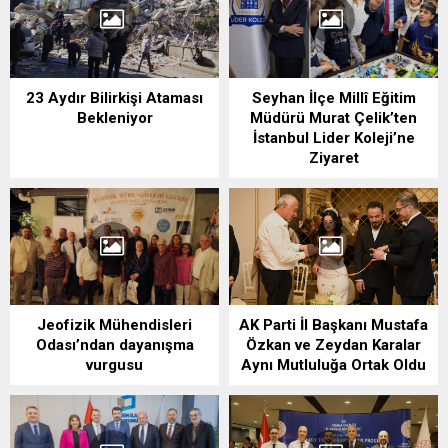
23 Aydır Bilirkişi Ataması
Seyhan İlçe Millî Eğitim
Bekleniyor
Müdürü Murat Çelik’ten
İstanbul Lider Koleji’ne
Ziyaret
Jeofizik Mühendisleri
AK Parti İl Başkanı Mustafa
Odası’ndan dayanışma
Özkan ve Zeydan Karalar
vurgusu
Aynı Mutluluğa Ortak Oldu