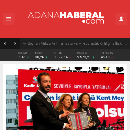
Seyhan Atıksu Arıtma Tesisi ve Mikroplastik Kirliliğine İlişkin Açıklama
DOLAR
EURO
ALTIN
BORSA
STERLIN
36,46
38,26
3.392,64
9.573,21
46,18