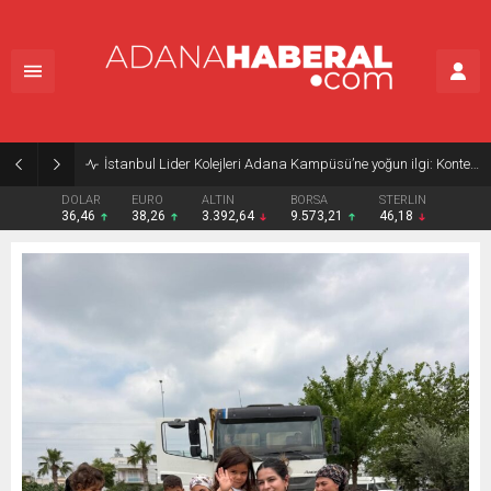
İstanbul Lider Kolejleri Adana Kampüsü’ne yoğun ilgi: Kontenjanlar dolmak üzere
DOLAR
EURO
ALTIN
BORSA
STERLIN
36,46
38,26
3.392,64
9.573,21
46,18