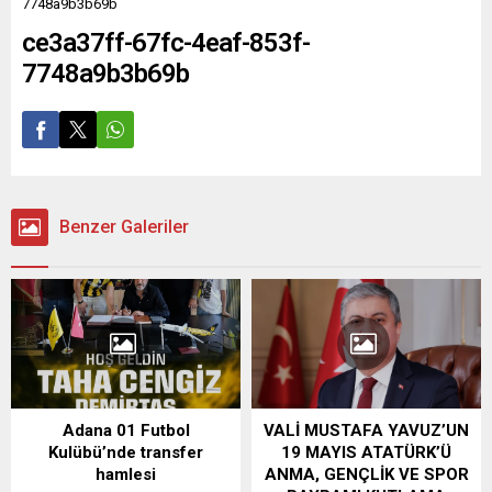
7748a9b3b69b
ce3a37ff-67fc-4eaf-853f-
7748a9b3b69b
Benzer Galeriler
Adana 01 Futbol
VALİ MUSTAFA YAVUZ’UN
Kulübü’nde transfer
19 MAYIS ATATÜRK’Ü
hamlesi
ANMA, GENÇLİK VE SPOR