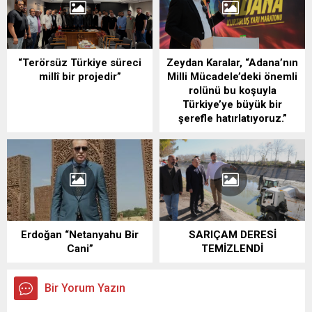
“Terörsüz Türkiye süreci
Zeydan Karalar, “Adana’nın
millî bir projedir”
Milli Mücadele’deki önemli
rolünü bu koşuyla
Türkiye’ye büyük bir
şerefle hatırlatıyoruz.”
Erdoğan “Netanyahu Bir
SARIÇAM DERESİ
Cani”
TEMİZLENDİ
Bir Yorum Yazın