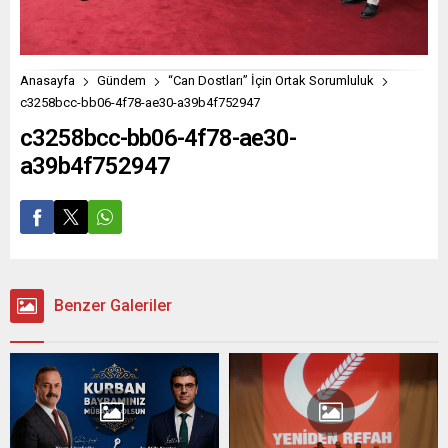
Anasayfa
Gündem
“Can Dostları” İçin Ortak Sorumluluk
c3258bcc-bb06-4f78-ae30-a39b4f752947
c3258bcc-bb06-4f78-ae30-
a39b4f752947
Benzer Galeriler