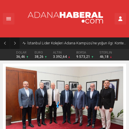
İstanbul Lider Kolejleri Adana Kampüsü’ne yoğun ilgi: Kontenjanlar dolmak üzere
DOLAR
EURO
ALTIN
BORSA
STERLIN
36,46
38,26
3.392,64
9.573,21
46,18