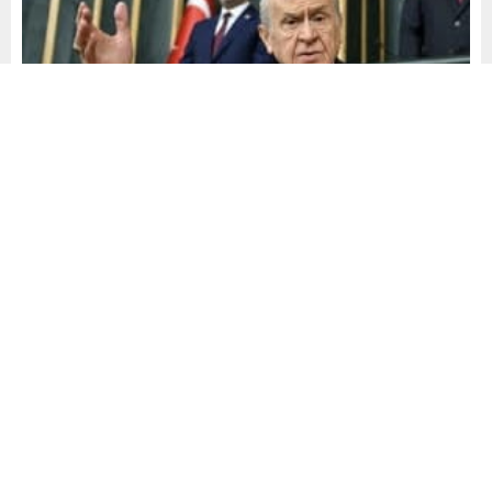
Mehmet Demiral
Yayınlama: 11.03.2025
32
A
A
+
-
0
Milliyetçi Hareket Partisi Genel Başkan Devlet Bahçeli’nin
sağlık sorunları sebebiyle bu hafta da grup toplantısı
yapılmayacak.
SON TOPLANTI 28 OCAK’TA YAPILDI