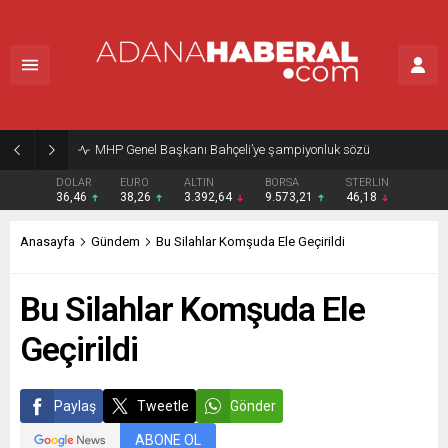
MHP Genel Başkanı Bahçeli’ye şampiyonluk sözü
DOLAR
EURO
ALTIN
BORSA
STERLIN
36,46
38,26
3.392,64
9.573,21
46,18
Anasayfa
Gündem
Bu Silahlar Komşuda Ele Geçirildi
Bu Silahlar Komşuda Ele
Geçirildi
Paylaş
Tweetle
Gönder
ABONE OL