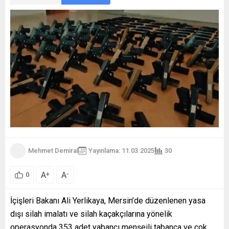
Mehmet Demiral
Yayınlama: 11.03.2025
30
A
A
+
-
0
İçişleri Bakanı Ali Yerlikaya, Mersin’de düzenlenen yasa
dışı silah imalatı ve silah kaçakçılarına yönelik
operasyonda 353 adet yabancı menşeili tabanca ve çok