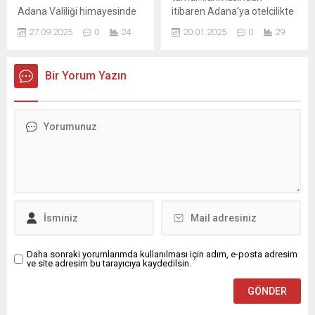
Aydın’da düzenlenen...
Belediye Başkanı Kadir
Adana Valiliği himayesinde
itibaren Adana’ya otelcilikte
Aydar’a destek vermek ve
Adana Büyükşehir
yeni bir soluk getiren
adalet...
27.09.2025
0
24
20.01.2025
0
29
Belediyesi, dört merkez ilçe
Dedeman Oteli için, 27 Ocak
belediyesi ve oda
Pazartesi günü resmi bir
başkanlarının katkılarıyla
açılış gerçekleştirecek.
Bir Yorum Yazın
düzenlenen 9. Uluslararası
Açılışa Dedeman Turizm
Adana Lezzet Festivali’nin
Yönetim Kurulu Başkanı
İstanbul’daki basın
Ergün Demiray da katılacak.
toplantısı; Adana Valisi
Tur İn AŞ Yönetim Kurulu
Yavuz Selim Köşger ve
Başkanı Kenan Şenbayrak,
Festival Yürütme Kurulu’nun
yatırımla Adana turizmine
ev sahipliğinde, Adana
farklı bir bakış açısı
Büyükşehir Belediye Başkan
getirmeyi hedeflediklerini
Vekili Güngör Geçer, Seyhan
belirterek açılışa tüm...
Belediyesi Başkan Vekili
Hasibe Akkan, Adana
Sanayi Odası...
Daha sonraki yorumlarımda kullanılması için adım, e-posta adresim
ve site adresim bu tarayıcıya kaydedilsin.