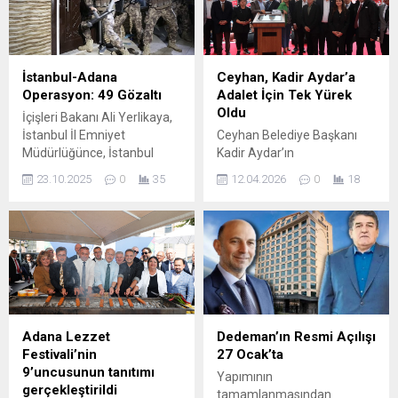
belirten Sarı-Siyahlı ekibin
gerçekleştirilen “Bugün
Başkan Yardımcısı
Atölyem Çok Özel” ve
Selahattin Özbay, “Birinci lig
“Sınırları Kaldıran Buluşma
yolunda önemli bir maça
Şöleni” etkinlikleri yoğun ilgi
İstanbul-Adana
Ceyhan, Kadir Aydar’a
çıkacağız. Adana’ya
gördü. Özel gereksinimli
Operasyon: 49 Gözaltı
Adalet İçin Tek Yürek
galibiyet ile döneceğiz” diye
öğrencilerin sanat
Oldu
İçişleri Bakanı Ali Yerlikaya,
konuştu. Başkan
aracılığıyla kendilerini ifade
İstanbul İl Emniyet
Ceyhan Belediye Başkanı
Yardımcısı...
etmelerine imkân sunan
Müdürlüğünce, İstanbul
Kadir Aydar’ın
projeler, renkli görüntülere
Cumhuriyet Başsavcılığı
tutukluluğunun 300’üncü
ve duygu dolu anlara...
23.10.2025
0
35
12.04.2026
0
18
koordinesinde, İstanbul İl
gününde düzenlenen
Emniyet Müdürlüğü
mitingde binlerce vatandaş
İstihbarat ve Organize
yağmura rağmen alanı
Suçlarla Mücadele Şube
doldurdu. Ceyhan Belediye
Müdürlüklerince yapılan
Başkanı Kadir Aydar’ın
çalışmalar sonucu organize
tutukluluğunun 300’üncü
suç örgütü üyelerine yönelik
günü dolayısıyla, Ceyhan
9 ilde eş zamanlı operasyon
CHP İlçe Başkanlığı önünde
gerçekleştiğini duyurdu.
geniş katılımlı bir miting
Adana Lezzet
Dedeman’ın Resmi Açılışı
İstanbul merkezli Adana,
düzenlendi. Sağanak yağış
Festivali’nin
27 Ocak’ta
Samsun, Siirt, Kocaeli,
altında gerçekleşen
9’uncusunun tanıtımı
Yapımının
Ankara, İzmir, Tekirdağ ve
mitingde binlerce Ceyhanlı,
gerçekleştirildi
tamamlanmasından