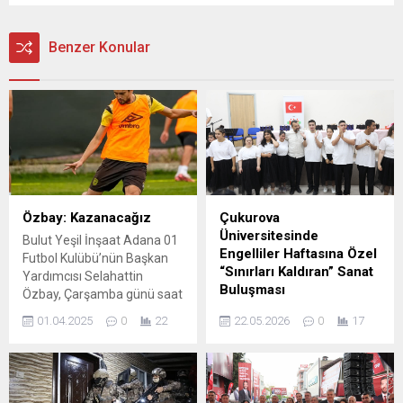
Benzer Konular
Özbay: Kazanacağız
Çukurova
Üniversitesinde
Bulut Yeşil İnşaat Adana 01
Engelliler Haftasına Özel
Futbol Kulübü’nün Başkan
“Sınırları Kaldıran” Sanat
Yardımcısı Selahattin
Buluşması
Özbay, Çarşamba günü saat
14.00’de deplasmanda
Çukurova Üniversitesi (ÇÜ)
01.04.2025
0
22
22.05.2026
0
17
oynayacakları Beykoz
Güzel Sanatlar Fakültesi ile
Anadolu maçını kazanmayı
Mehmet Kamuran Tekin
hedeflediklerini söyledi.
Özel Eğitim Uygulama Okulu
Teknik kadro ile
iş birliğinde, Engelliler
oyuncularına güvendiklerini
Haftası kapsamında