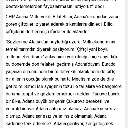
desteklemelerden faydalanmasını istiyoruz” dedi.
CHP Adana Milletvekili Bilal Bilici, Adana’da dondan zarar
gören çiftçileri ziyaret ederek sıkıntılarını dinledi. Bilici,
çiftçilerin dertlerini şu ifadeler ile aktardı:
“Sözlerime Atatürk’ün söylediği üzere ‘Milli ekonominin
temeli tarımdır’ diyerek başlıyorum. ‘Çiftçi yani köylü
milletin efendisidir’ anlayışının yok olduğu, hiçe sayıldığı
bu dönemde don felaketi geçirmiş Adana’dayım. Burada
yaşanan durumu hem bir milletvekili olarak hem de çiftçi
bir ailenin çocuğu olarak bu hafta Meclisimizde de dile
getirdim. Şimdi ise ayağımın tozu ile tarlalara ve bahçelere
durumu tespit ve gözlemlemek için geldim. Türkiye büyük
bir ülke, Adana büyük bir şehir. Çukurova bereketli ve
verimli bir ova. Adana sahipsiz olamaz. Adana kimsesiz
olamaz. Adana şanssız ve talihsiz olmamalı. Adana
kaderine terk edilemez. Adana geriliyor, zenginleşmek