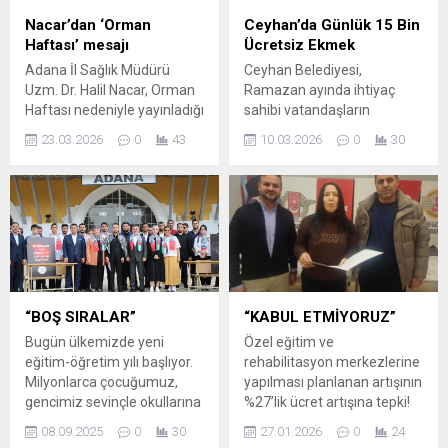
bu skorla sona erdi.
Nacar’dan ‘Orman
Ceyhan’da Günlük 15 Bin
66.dakikada Adana 01
Haftası’ mesajı
Ücretsiz Ekmek
Futbol Kulübü,...
Adana İl Sağlık Müdürü
Ceyhan Belediyesi,
Uzm. Dr. Halil Nacar, Orman
Ramazan ayında ihtiyaç
Haftası nedeniyle yayınladığı
sahibi vatandaşların
mesajda “Yıllarca Orman
sofralarına katkı sunmak
23.03.2026
0
43
10.03.2026
0
30
Teşkilatı çatısı altında doğayı
amacıyla sosyal destek
korumak için emek veren
çalışmalarını aralıksız
rahmetli babamdan
sürdürüyor. Belediye
öğrendiğim en kıymetli ders
tarafından hayata geçirilen
şuydu: “Toprağı koruyan
uygulama kapsamında,
vatanı korur, ağaç diken
Ramazan ayı boyunca her
geleceği kurtarır.” dedi.
gün 15 bin ekmek, ilçe
“Sağlıklı bir toplum, nefes
genelindeki vatandaşlara
alan bir doğa ile
ücretsiz olarak dağıtılacak.
“BOŞ SIRALAR”
“KABUL ETMİYORUZ”
mümkündür” diyen...
Toplamda 450 bin ekmeğin
Bugün ülkemizde yeni
Özel eğitim ve
ihtiyaç sahiplerine
eğitim-öğretim yılı başlıyor.
rehabilitasyon merkezlerine
ulaştırılması hedefleniyor. 16
Milyonlarca çocuğumuz,
yapılması planlanan artışının
Noktada Dağıtım Başladı
gencimiz sevinçle okullarına
%27’lik ücret artışına tepki!
Ramazan ayının...
dönüyor, sıralarını
Özel Eğitim
08.09.2025
0
30
27.01.2026
0
24
dolduruyor. Ancak Gazze’de
Konfederasyonu ve Akdeniz