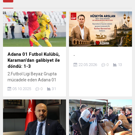
Adana 01 Futbol Kulübü,
.
Karaman’dan galibiyet ile
22.05.2026
0
13
döndü: 1-3
2.Futbol Ligi Beyaz Grupta
mücadele eden Adana 01
Futbol Kulübü, deplasmanda
05.10.2025
0
31
Karaman Futbol Kulübü’ne
konuk oldu. Sarı-Siyahlı ekip,
Karaman Futbol Kulübü’nü
3-1 yenerek ligde çıkışa
geçti. Ev sahibi Karaman
Futbol Kulübü, 7.dakikada
S.Vural’ın golü ile 1-0 öne
geçti. Karşılaşmada ilk yarı