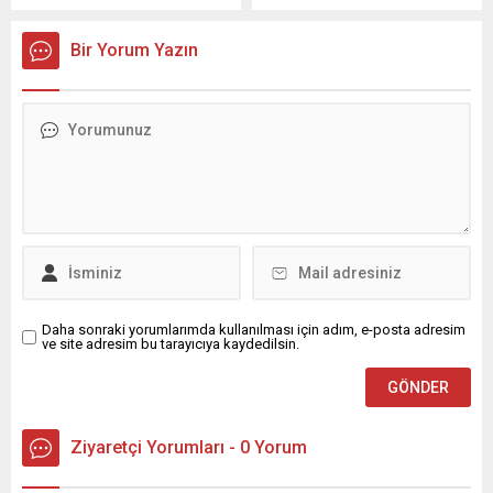
manzara bambaşka… Orada
Bölge Özel Eğitim
binlerce sıra bomboş, çünkü
Kurumları’ndan; özel eğitim
Bir Yorum Yazın
o sıralara oturacak çocuklar
ve rehabilitasyon
artık hayatta değil. Gazze’de
merkezlerine yönelik
binlerce masum çocuk,
belirlenen ücretlere tepki.
sıralarına kavuşamadan
Özel Eğitim
öldürüldü ya da yarım kalmış
Konfederasyonu Genel
hayallerinin başında
Başkan Yardımcısı ve
susturuldu. Katil İsrail, 7
Akdeniz Bölgesi Özel Eğitim
Ekim’den bu yana...
Kurumları Dernek Başkanı
Burçin Derya Kavuncu ve
yönetim Kurulu...
Daha sonraki yorumlarımda kullanılması için adım, e-posta adresim
ve site adresim bu tarayıcıya kaydedilsin.
Ziyaretçi Yorumları - 0 Yorum