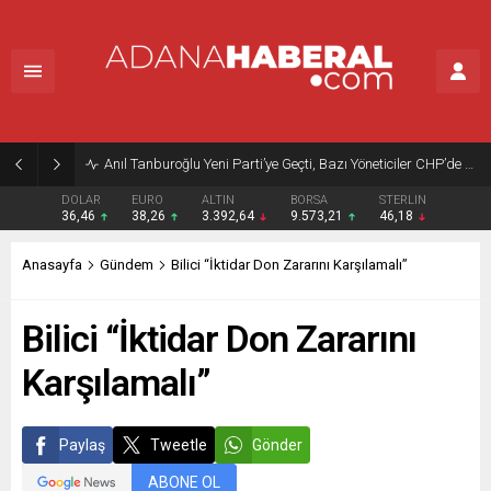
Anıl Tanburoğlu Yeni Parti’ye Geçti, Bazı Yöneticiler CHP’de Kaldı
DOLAR
EURO
ALTIN
BORSA
STERLIN
36,46
38,26
3.392,64
9.573,21
46,18
Anasayfa
Gündem
Bilici “İktidar Don Zararını Karşılamalı”
Bilici “İktidar Don Zararını
Karşılamalı”
Paylaş
Tweetle
Gönder
ABONE OL