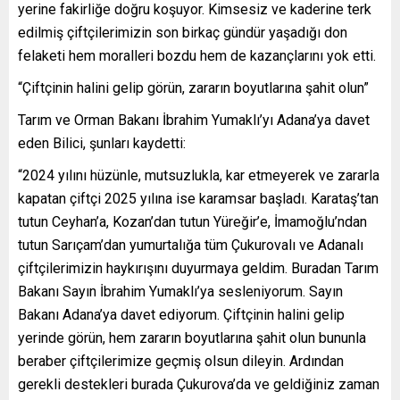
yerine fakirliğe doğru koşuyor. Kimsesiz ve kaderine terk
edilmiş çiftçilerimizin son birkaç gündür yaşadığı don
felaketi hem moralleri bozdu hem de kazançlarını yok etti.
“Çiftçinin halini gelip görün, zararın boyutlarına şahit olun”
Tarım ve Orman Bakanı İbrahim Yumaklı’yı Adana’ya davet
eden Bilici, şunları kaydetti:
“2024 yılını hüzünle, mutsuzlukla, kar etmeyerek ve zararla
kapatan çiftçi 2025 yılına ise karamsar başladı. Karataş’tan
tutun Ceyhan’a, Kozan’dan tutun Yüreğir’e, İmamoğlu’ndan
tutun Sarıçam’dan yumurtalığa tüm Çukurovalı ve Adanalı
çiftçilerimizin haykırışını duyurmaya geldim. Buradan Tarım
Bakanı Sayın İbrahim Yumaklı’ya sesleniyorum. Sayın
Bakanı Adana’ya davet ediyorum. Çiftçinin halini gelip
yerinde görün, hem zararın boyutlarına şahit olun bununla
beraber çiftçilerimize geçmiş olsun dileyin. Ardından
gerekli destekleri burada Çukurova’da ve geldiğiniz zaman