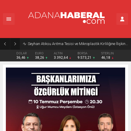
Seyhan Atıksu Arıtma Tesisi ve Mikroplastik Kirliliğine İlişkin Açıklama
DOLAR
EURO
ALTIN
BORSA
STERLIN
36,46
38,26
3.392,64
9.573,21
46,18