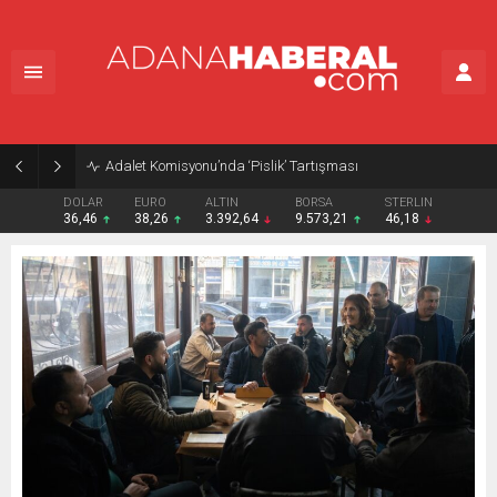
Adalet Komisyonu’nda ‘Pislik’ Tartışması
DOLAR
EURO
ALTIN
BORSA
STERLIN
36,46
38,26
3.392,64
9.573,21
46,18