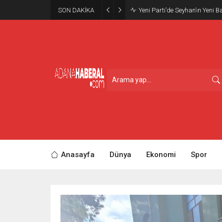
SON DAKİKA
Yeni Parti’de Seyhan’ın Yeni B
Anasayfa
Dünya
Ekonomi
Spor