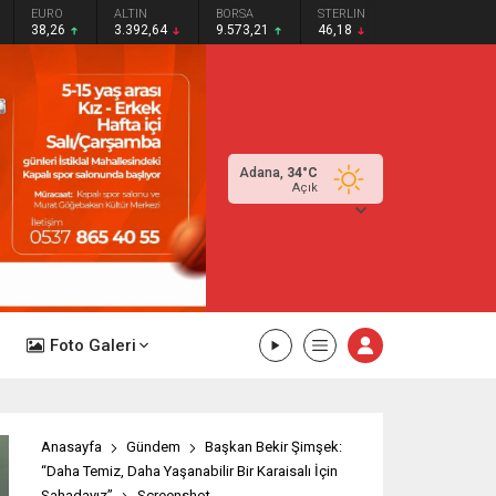
EURO
ALTIN
BORSA
STERLIN
38,26
3.392,64
9.573,21
46,18
Adana,
34
°C
Açık
Foto Galeri
Anasayfa
Gündem
Başkan Bekir Şimşek:
“Daha Temiz, Daha Yaşanabilir Bir Karaisalı İçin
Sahadayız”
Screenshot