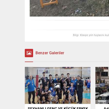
Bilgi: Klavye yön tuşlarını k
Benzer Galeriler
SEYHANLI GENÇ VE KÜÇÜK ERKEK
Ada