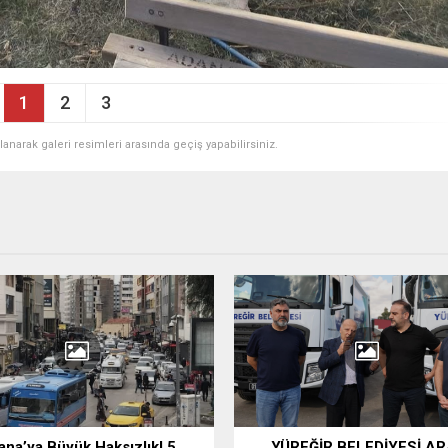
1
2
3
ullanarak galeri resimleri arasında geçiş yapabilirsiniz.
na’ya Büyük Haksızlık! 5.
YÜREĞİR BELEDİYESİ A