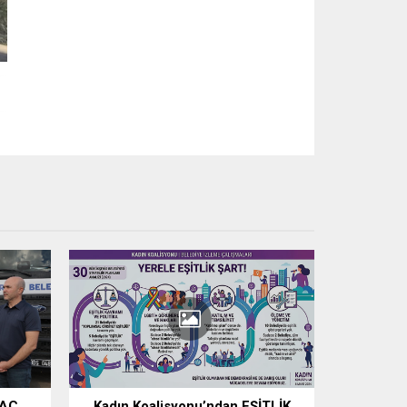
RAÇ
Kadın Koalisyonu’ndan EŞİTLİK