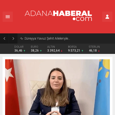
Süreyya Yavuz Şehit Aileleriyle…
DOLAR
EURO
ALTIN
BORSA
STERLIN
36,46
38,26
3.392,64
9.573,21
46,18