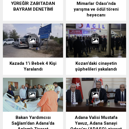
YÜREĞİR ZABITADAN
Mimarlar Odası’nda
BAYRAM DENETİMİ
yarışma ve ödül töreni
heyecanı
Kazada 1’i Bebek 4 Kişi
Kozan’daki cinayetin
Yaralandı
şüphelileri yakalandı
Bakan Yardımcısı
Adana Valisi Mustafa
Sağlam’dan Adana’da
Yavuz, Adana Sanayi
Anlamlı Ziyaret
Odası’nı (ADASO) ziyaret