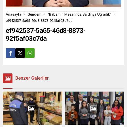
Anasayfa
Gündem
“Babamın Mezarında Saldırıya Uğradık”
ef942537-5a65-46d8-8873-92f5af03c7da
ef942537-5a65-46d8-8873-
92f5af03c7da
Benzer Galeriler