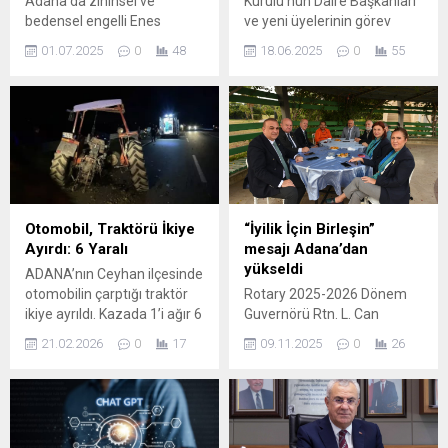
Adana’da zihinsel ve
Kurulu’nun Daire Başkanları
bedensel engelli Enes
ve yeni üyelerinin görev
ÇAVA’nıntekerlekli
yerlerinin belirlenmesinin
01.07.2025
0
48
18.06.2025
0
55
sandalyesinin kimliği belirsiz
ardından gözler 2025 yaz
kişiler tarafından
kararnamesine çevrilmişti.
çalınmasına dair haberin
Bir önceki dönemde görev
sasyol medyayaa
yapan HSK 1. Daire
yansımasının ardından, AK
Başkanlığı kararnamenin
Parti Adana İl Başkanlığı
büyük kısmını
vakit kaybetmeden
tamamlamıştı. Ancak görev
harekete geçti. Anne Huriye
değişikliği nedeniyle
ÇAVA’nın “8 çocuğumla
kararname belirlenen
Otomobil, Traktörü İkiye
“İyilik İçin Birleşin”
birlikte geçimimizi engelli
tarihte yayınlanamadı.
Ayırdı: 6 Yaralı
mesajı Adana’dan
maaşıyla sağlıyorum,
BAKAN TUNÇ “KARARNAME
yükseldi
ADANA’nın Ceyhan ilçesinde
babaları da terk etti”
KISA SÜREDE YAYINLANSIN”
otomobilin çarptığı traktör
Rotary 2025-2026 Dönem
şeklindeki feryadı
Adalet Bakanı Yılmaz Tunç
ikiye ayrıldı. Kazada 1’i ağır 6
Guvernörü Rtn. L. Can
karşısında, AK Parti Adana İl
başkanlığında...
kişi yaralandı. Kaza, akşam
Çığırcan ve eşi Suar
Başkanlığı...
21.02.2026
0
17
09.11.2025
0
26
saatlerinde Yumurtalık
Çığırcan, Adana programı
Yolu’nda meydana geldi.
kapsamında Çukurova
İddiaya göre, Narlık
Gazeteciler Cemiyeti’ni
istikametinden ilçe
ziyaret etti. Guvernör Can
merkezine doğru seyreden
Çığırcan’a ziyarette Adana