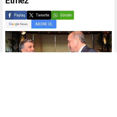
Etmez
Paylaş
Tweetle
Gönder
ABONE OL
Mehmet Demiral
Yayınlama: 22.03.2025
23
A
A
+
-
0