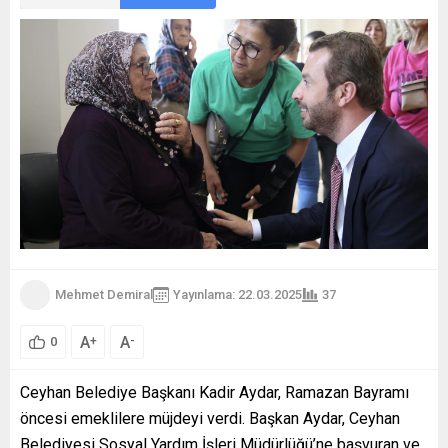
Mehmet Demiral
Yayınlama: 22.03.2025
37
A
A
+
-
0
Ceyhan Belediye Başkanı Kadir Aydar, Ramazan Bayramı
öncesi emeklilere müjdeyi verdi. Başkan Aydar, Ceyhan
Belediyesi Sosyal Yardım İşleri Müdürlüğü’ne başvuran ve