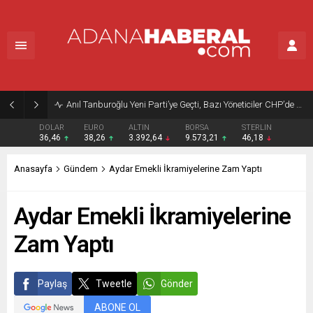
Anıl Tanburoğlu Yeni Parti’ye Geçti, Bazı Yöneticiler CHP’de Kaldı
DOLAR
EURO
ALTIN
BORSA
STERLIN
36,46
38,26
3.392,64
9.573,21
46,18
Anasayfa
Gündem
Aydar Emekli İkramiyelerine Zam Yaptı
Aydar Emekli İkramiyelerine
Zam Yaptı
Paylaş
Tweetle
Gönder
ABONE OL