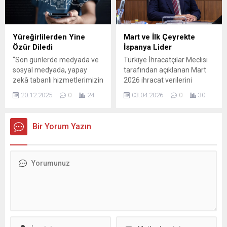
Selçuk T. yönetimindeki 13
Anatolia Rotary Kulübü
EC 768 plakalı traktöre, aynı
Başkanı Tanır Emre
yönde ilerleyen Bekir T.
Üzelgeçici eşlik etti. Ziyaret
idaresindeki otomobil
sırasında ÇGC Yönetim
Yüreğirlilerden Yine
Mart ve İlk Çeyrekte
arkadan çarptı. Çarpmanın
Kurulu Başkanı ve Türkiye
Özür Diledi
İspanya Lider
etkisiyle traktör ikiye...
Gazeteciler Federasyonu
“Son günlerde medyada ve
Türkiye İhracatçılar Meclisi
Başkanvekili Cafer
sosyal medyada, yapay
tarafından açıklanan Mart
Esendemir ile bir...
zekâ tabanlı hizmetlerimizin
2026 ihracat verilerini
“Adana Yüreğir ilçesi” ile ilgili
değerlendiren Adana Sanayi
20.12.2025
0
24
03.04.2026
0
30
değerlendirmelerine yönelik
Odası Yönetim Kurulu
olarak çok sayıda yorum,
Başkanı Zeki Kıvanç,
tepki ve tartışma
Adana’nın 2026 Mart ayında
Bir Yorum Yazın
yaşandığını yakinen takip
bir önceki yılın aynı ayına
etmekteyiz. Bu süreçte
göre yüzde 12,1 artışla 276
Yüreğir Belediye Başkanı
milyon 396 bin dolar ihracat
Sayın Ali Demirçalı ve
gerçekleştirdiğini açıkladı.
Yüreğirliler’in hissiyatını,
Başkan Kıvanç, yılın ilk
itibar kaygılarını ve
çeyreğini kapsayan Ocak-
kamuoyuna yansıyan
Mart döneminde ise
duyarlılıklarını önemle not
Adana’nın toplam...
ettik. Öncelikle, yanlış...