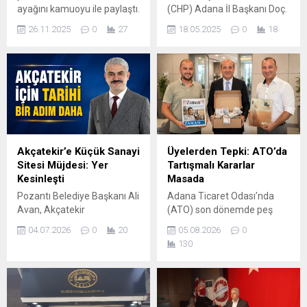
ayağını kamuoyu ile paylaştı.
(CHP) Adana İl Başkanı Doç.
Buna göre Adana’da en
Dr. Anıl Tanburoğlu, 19
26.11.2025
0
27
18.05.2025
0
18
başarılı ilçe belediye başkanı
Mayıs Atatürk’ü Anma,
Sarıçam Belediye Başkanı
Gençlik ve Spor Bayramı ile
Bilal Uludağ oldu.
ilgili yazılı bir açıklama yaptı,
Adana’daki kamuoyu
bu anlamlı günü kutladı.
araştırmasının en ilginç
Başkan Tanburoğlu,
sonucu; Seyhan ve
gençlere seslenerek
Çukurova Belediyelerinin ilk
“Türkiye Cumhuriyeti sizlere
beşe girememesi.
emanettir. Bu değerli
emaneti yaşatmak, sonsuza
Akçatekir’e Küçük Sanayi
Üyelerden Tepki: ATO’da
kadar korumak ve gelecek
Sitesi Müjdesi: Yer
Tartışmalı Kararlar
kuşaklara en iyi...
Kesinleşti
Masada
Pozantı Belediye Başkanı Ali
Adana Ticaret Odası’nda
Avan, Akçatekir
(ATO) son dönemde peş
Mahallesi’ne kazandırılması
peşe gündeme gelen
04.07.2026
0
20
05.08.2026
0
planlanan Küçük Sanayi
iddialar, oda yönetiminin
130
Sitesi Projesi’nde önemli bir
aldığı bazı kararları yeniden
aşamanın geride bırakıldığını
tartışmaya açtı. Yaklaşık 25
açıkladı. Belediye
bin üyesi bulunan ATO’da
bünyesinde yürütülen
özellikle fuar
çalışmalar sonucunda
organizasyonları ve