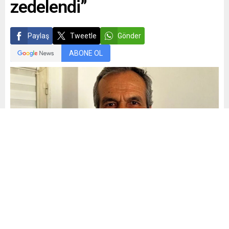
zedelendi”
Paylaş
Tweetle
Gönder
ABONE OL
Mehmet Demiral
Yayınlama: 10.07.2025
44