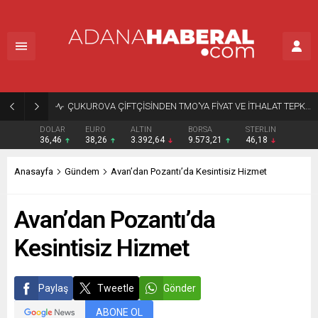
ÇUKUROVA ÇİFTÇİSİNDEN TMO’YA FİYAT VE İTHALAT TEPKİSİ
DOLAR
EURO
ALTIN
BORSA
STERLIN
36,46
38,26
3.392,64
9.573,21
46,18
Anasayfa
Gündem
Avan’dan Pozantı’da Kesintisiz Hizmet
Avan’dan Pozantı’da
Kesintisiz Hizmet
Paylaş
Tweetle
Gönder
ABONE OL