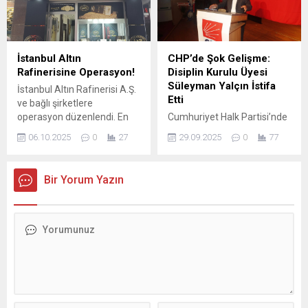
sanayi sitesinin yapılacağı
ATOSEV’e ilişkin
alanın kesinleştirildiğini
uygulamalar, üyeler
belirten Avan, proje
arasında eleştirilere neden
kapsamında sanayi
oluyor. Adana iş dünyasının
İstanbul Altın
CHP’de Şok Gelişme:
esnafıyla bir araya gelerek
en önemli çatı
Rafinerisine Operasyon!
Disiplin Kurulu Üyesi
müjdeyi paylaştı. Toplantıda
kuruluşlarından biri olan
Süleyman Yalçın İstifa
İstanbul Altın Rafinerisi A.Ş.
esnafın görüş ve taleplerini
Adana Ticaret Odası’nda,
Etti
ve bağlı şirketlere
de dinleyen Avan, projenin
2022...
operasyon düzenlendi. En
Cumhuriyet Halk Partisi’nde
ortak...
az 23 kişi hakkında gözaltı
(CHP) dikkat çekici bir
06.10.2025
0
27
29.09.2025
0
77
kararı var… Soruşturma,
gelişme yaşandı. Disiplin
“Türkiye Cumhuriyeti
Kurulu Üyesi Süleyman
Merkez Bankası tarafından
Yalçın, bugün istifa
Bir Yorum Yazın
‘Firmaların Yurt Dışı Kaynaklı
dilekçesini CHP Adana İl
Dövizlerinin Türk Lirasına
Başkanlığı’na sundu. Parti
Dönüşümünün
içinde dengeler yeniden mi
Desteklenmesi Hakkında
şekilleniyor? Yalçın’ın
Tebliğine İlişkin Uygulama
istifasının perde arkasında,
Talimatı’ kapsamında;
son dönemde CHP Adana
devletin ihracat yaparak
örgütünde yaşanan sert
ülkeye döviz girişi sağlayan
tartışmaların ve özellikle ilçe
şirketlere, döviz tutarı
kongreleri sürecinde ortaya