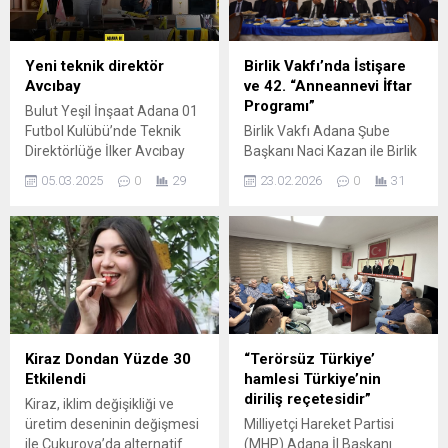
Yeni teknik direktör
Birlik Vakfı’nda İstişare
Avcıbay
ve 42. “Anneannevi İftar
Programı”
Bulut Yeşil İnşaat Adana 01
Futbol Kulübü’nde Teknik
Birlik Vakfı Adana Şube
Direktörlüğe İlker Avcıbay
Başkanı Naci Kazan ile Birlik
getirildi. Sarı-Siyahlı ekipten
Vakfı Genç Birlik Adana
05.03.2025
0
29
23.02.2026
0
31
yapılan açıklama şöyle:
Şube Başkanı Mustafa
“Kulübümüz, teknik
Furkan Ürün; Turkiye Büyük
direktörlük görevi için İlker
Millet Meclisi 27. Dönem
Avcıbay ile sezon sonuna
Başkanı İsmail Kahraman,
kadar anlaşma sağlamıştır.
Eski İçişleri Bakanı
Her iki tarafa da hayırlı
Abdulkadir Aksu, Eski Millî
uğurlu olsun. Halkın takımı
Savunma Bakanı ve TBMM
Bulut Yeşil İnşaat Adana 01
Millî Savunma Komisyonu
Futbol Kulübü’ne hoş
Başkanı Hulusi Akar,
Kiraz Dondan Yüzde 30
“Terörsüz Türkiye’
geldiniz.”
Türkiye–AB Karma
Etkilendi
hamlesi Türkiye’nin
Parlamento Komisyonu Türk
diriliş reçetesidir”
Kiraz, iklim değişikliği ve
Grubu...
üretim deseninin değişmesi
Milliyetçi Hareket Partisi
ile Çukurova’da alternatif
(MHP) Adana İl Başkanı