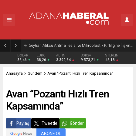
Seyhan Atıksu Arıtma Tesisi ve Mikroplastik Kirliliğine İlişkin Açıklama
DOLAR
EURO
ALTIN
BORSA
STERLIN
36,46
38,26
3.392,64
9.573,21
46,18
Anasayfa
Gündem
Avan “Pozantı Hızlı Tren Kapsamında”
Avan “Pozantı Hızlı Tren
Kapsamında”
Paylaş
Tweetle
Gönder
ABONE OL