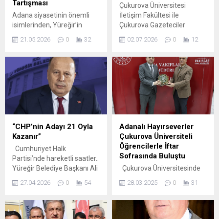
Tartışması
Çukurova Üniversitesi
Adana siyasetinin önemli
İletişim Fakültesi ile
isimlerinden, Yüreğir’in
Çukurova Gazeteciler
kurucu belediye başkanı
Cemiyeti arasında iş birliği
21.05.2026
0
32
02.07.2026
0
12
merhum Sabahattin
protokolü imzalandı.
Eşberk’in mirası üzerinden
İmzalanan protokol
ilçedeki siyasi dengeler
kapsamında Çukurova
yeniden tartışma konusu
Gazeteciler Cemiyeti
oldu. 1989-1993 yılları
Başkanı Kurtul Çakın İletişim
arasında görev yapan ve 11
Fakültesi Dekanı Prof. Dr.
Eylül 1993’te hayatını
Aslı Sezgin Büyükalaca’yı
kaybeden inşaat mühendisi
makamında ziyaret etti.
ve siyasetçi Eşberk, bugün
Ziyarete Dekan Yardımcısı
“CHP’nin Adayı 21 Oyla
Adanalı Hayırseverler
hâlâ “efsane başkan” olarak
Doç. Dr. Yunus Emre Çekici
Kazanır”
Çukurova Üniversiteli
anılırken, Yüreğir’de son
’de eşlik etti. Protokol töreni
Öğrencilerle İftar
Cumhuriyet Halk
yerel seçim sonuçları
öncesi konuşan Çukurova
Sofrasında Buluştu
Partisi’nde hareketli saatler..
üzerine yapılan
Gazeteciler...
Yüreğir Belediye Başkanı Ali
Çukurova Üniversitesinde
değerlendirmeler...
Demirçalı’nın görevden
Ramazan ayı boyunca
27.04.2026
0
54
28.03.2025
0
31
alınmasının ardından kimin
hayırsever iş insanları,
Başkan Vekili vekili
öğrencilere iftar yemeği
seçileceği noktasında fikir
ikram etti. Rektör Prof. Dr.
alışverişi tavan yaptı. CHP
Hamit Emrah Beriş, Vakıflar