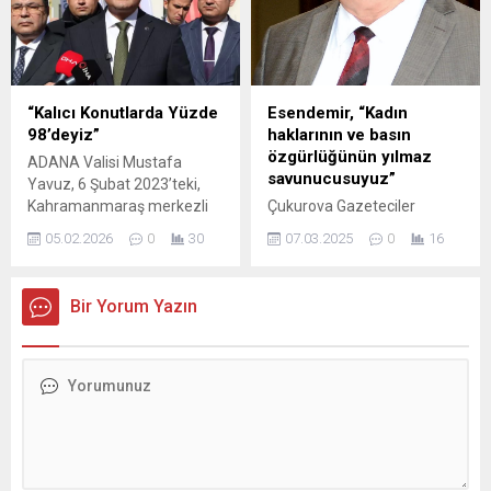
Bilecik milletvekili Yaşar
Bölge Müdürlüğü ve sponsor
Tüzün, partinin dinamikleri
firma Ilgaz Elektrik Üretim
ile istişare yapmak için
A.Ş adına Sayın Zeki
Adana’ya geldi. Az sonra
Kıvanç’a plaket takdim etti.
CHP İl binasında bir toplantı
Ramazan ayı boyunca
“Kalıcı Konutlarda Yüzde
Esendemir, “Kadın
gerçekleştirilecek. Yarın da
Çukurova Üniversitesi
98’deyiz”
haklarının ve basın
genel Başkan Yardımcısı...
Yemekhanesinde Ramazan
özgürlüğünün yılmaz
ADANA Valisi Mustafa
ayı boyunca 32 bin 170
savunucusuyuz”
Yavuz, 6 Şubat 2023’teki,
kişilik...
Kahramanmaraş merkezli
Çukurova Gazeteciler
depremlerin 3’üncü yıl
Cemiyeti (ÇGC) Başkanı ve
05.02.2026
0
30
07.03.2025
0
16
dönümüne ilişkin
Türkiye Gazeteciler
açıklamasında, “Asrın
Federasyonu (TGF) Başkan
felaketi ilerleyen günlerde
Vekili Cafer Esendemir,
Bir Yorum Yazın
asrın dayanışmasına
verdikleri onurlu mücadele
dönüştü. Adana’mızda,
ile kadınların temel hak ve
ilçelerimizde kalıcı
özgürlüklerine kavuştuğu 8
konutlarla ilgili yüzde 98
Mart Dünya Kadınlar
seviyesinde çalışmalar
Günü’nü kutladı. Esendemir,
devam ediyor. Merkezde
“Kadın haklarının ve basın
hak sahibi olan tüm
özgürlüğünün yılmaz
vatandaşlarımızın kuraları
savunucusuyuz” dedi.