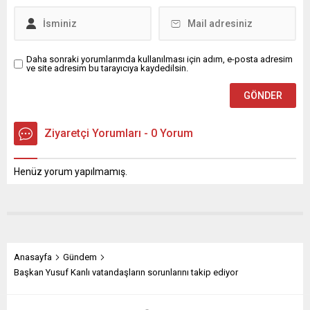
çekilerek kendilerine teslim
ÖNEMLİ ADIMLAR ATILMALI
edildi” dedi. Vali Mustafa
Çukurova Gazeteciler
Yavuz, 6 Şubat...
Cemiyeti (ÇGC) Yönetim
Kurulu adına açıklama...
Daha sonraki yorumlarımda kullanılması için adım, e-posta adresim
ve site adresim bu tarayıcıya kaydedilsin.
Ziyaretçi Yorumları - 0 Yorum
Henüz yorum yapılmamış.
Anasayfa
Gündem
Başkan Yusuf Kanlı vatandaşların sorunlarını takip ediyor