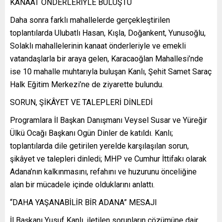
KANAAT ÖNDERLERİYLE BULUŞTU
Daha sonra farklı mahallelerde gerçekleştirilen
toplantılarda Ulubatlı Hasan, Kışla, Doğankent, Yunusoğlu,
Solaklı mahallelerinin kanaat önderleriyle ve emekli
vatandaşlarla bir araya gelen, Karacaoğlan Mahallesi’nde
ise 10 mahalle muhtarıyla buluşan Kanlı, Şehit Samet Saraç
Halk Eğitim Merkezi’ne de ziyarette bulundu.
SORUN, ŞİKÂYET VE TALEPLERİ DİNLEDİ
Programlara İl Başkan Danışmanı Veysel Susar ve Yüreğir
Ülkü Ocağı Başkanı Ogün Dinler de katıldı. Kanlı;
toplantılarda dile getirilen yerelde karşılaşılan sorun,
şikâyet ve talepleri dinledi; MHP ve Cumhur İttifakı olarak
Adana’nın kalkınmasını, refahını ve huzurunu önceliğine
alan bir mücadele içinde olduklarını anlattı.
“DAHA YAŞANABİLİR BİR ADANA” MESAJI
İl Başkanı Yusuf Kanlı, iletilen sorunların çözümüne dair