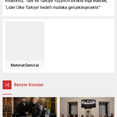
milletimiz, ‘Türk ve Türkiye Yüzyılı’nı birlikte inşa edecek,
‘Lider Ülke Türkiye’ hedefi mutlaka gerçekleşecektir.”
Mehmet Demiral
Benzer Konular