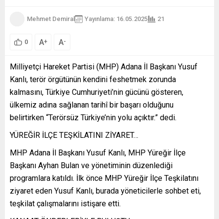
Mehmet Demiral
Yayınlama: 16.05.2025
21
A
A
+
-
0
Milliyetçi Hareket Partisi (MHP) Adana İl Başkanı Yusuf
Kanlı, terör örgütünün kendini feshetmek zorunda
kalmasını, Türkiye Cumhuriyeti’nin gücünü gösteren,
ülkemiz adına sağlanan tarihî bir başarı olduğunu
belirtirken “Terörsüz Türkiye’nin yolu açıktır.” dedi.
YÜREĞİR İLÇE TEŞKİLATINI ZİYARET…
MHP Adana İl Başkanı Yusuf Kanlı, MHP Yüreğir İlçe
Başkanı Ayhan Bulan ve yönetiminin düzenlediği
programlara katıldı. İlk önce MHP Yüreğir İlçe Teşkilatını
ziyaret eden Yusuf Kanlı, burada yöneticilerle sohbet eti,
teşkilat çalışmalarını istişare etti.