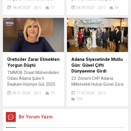
ürün haline geldi. Çukurova
Yusuf Kanlı, “İfade etmek
18.04.2025
0
17
04.09.2025
0
34
Üniversitesi’nden (ÇÜ) Doç.
gerekir ki ‘Terörsüz Türkiye’
Dr. Burhanettin İmrak,
hamlesi, ‘Lider ülke
kirazın dondan çok fazla
Türkiye’ye giden yoldur, ‘Türk
etkilenmediğini belirterek,
ve Türkiye Yüzyılı’nın da
“Kirazın soğuklama
mayasıdır; dolayısıyla
gereksinimi birçok türe göre
Türkiye’nin diriliş reçetesidir.”
daha yüksek, kendini
dedi. TEŞKİLATLARI
korumaya alabiliyor. Hiç
HAREKETE GEÇİRDİ MHP
etkilenmedi diyemeyiz ama
Adana İl Başkanı Yusuf
Üreticiler Zarar Etmekten
Adana Siyasetinde Mutlu
eksi 8’leri gören
Kanlı, MHP Genel Başkanı
Yorgun Düştü
Gün: Güvel Çifti
Çukurova’da ancak yüzde
Devlet Bahçeli’nin
Dünyaevine Girdi
TMMOB Ziraat Mühendisleri
30 kadar etkilendi”...
talimatlarıyla 9 ayrı
Odası Adana Şube II.
23. Dönem CHP Adana
bölgede...
Başkanı Hüsniye Gül, 2025
Milletvekili Hulusi Güvel, Esra
tarım yılını değerlendirerek
Özden ile hayatını birleştirdi.
06.01.2026
0
15
17.02.2026
0
üreticinin emeğinin
23. Dönem Cumhuriyet Halk
134
karşılığını alamadığı,
Partisi Adana Milletvekili
maliyetlerin altında ezildiği
Hulusi Güvel, Esra Özden ile
ve tarımsal
hayatını birleştirdi. Çiftin
Bir Yorum Yazın
sürdürülebilirliğin ciddi
nikâhını Yüreğir Belediye
biçimde sorgulandığı bir yılın
Başkanı Ali Demirçalı kıydı.