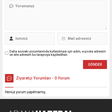
geride bırakıldığını söyledi.
Nikâh törenine aile yakınları
2025 yılı boyunca mazot,
ve davetliler katılırken,
gübre, tohum, ilaç ve
Başkan Demirçalı çiftin en
sulama maliyetlerinin
mutlu gününe tanıklık
kontrolsüz bir hızla artarken,
ederek ömür...
ürün fiyatlarının bu artışın...
Daha sonraki yorumlarımda kullanılması için adım, e-posta adresim
ve site adresim bu tarayıcıya kaydedilsin.
Ziyaretçi Yorumları - 0 Yorum
Henüz yorum yapılmamış.