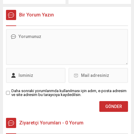
çalışmalarını aralıksız
otururken yakalandı.
sürdürüyor. Vatandaşların
Aslan’ın Kutlu’ya 8 bin lira
Bir Yorum Yazın
daha konforlu, güvenli ve
karşılığında elektrikli bisiklet
keyifli alanlarda vakit
sattığını, parasını
geçirebilmesi amacıyla
alamayınca aralarında
yürütülen çalışmalar
husumet başladığı ortaya
kapsamında birçok noktada
çıktı. Olay, 11 Nisan’da saat
bakım, onarım ve yenileme
17.00 sıralarında Seyhan
çalışmaları gerçekleştiriliyor.
ilçesi Hadırlı Mahallesi Sınır
İlçenin önemli sosyal
Sokak’taki portakal
alanlarından biri olan Şehit
bahçesinde meydana geldi.
Mustafa...
Ramazan Aslan, bekçisi
olduğu...
Daha sonraki yorumlarımda kullanılması için adım, e-posta adresim
ve site adresim bu tarayıcıya kaydedilsin.
Ziyaretçi Yorumları - 0 Yorum