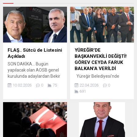
FLAŞ.. Sütcü de Listesini
YÜREĞİR’DE
Açıkladı
BAŞKANVEKİLİ DEĞİŞTİ!
GÖREV CEYDA FARUK
SON DAKİKA… Bugün
BALKAN’A VERİLDİ
yapılacak olan AOSB genel
kurulunda adaylardan Bekir
Yüreğir Belediyesi’nde
Sütcü de yönetim listesini
yaşanan görev değişikliği
10.02.2026
0
75
22.04.2026
0
açıkladı. Başkanlık için Sütçü
süreci yeni bir gelişmeyle
691
ve İsrafil uçurum yarışacak.
farklı bir boyut kazandı.
Görevden uzaklaştırılan
Yüreğir Belediye Başkanı Ali
Demirçalı’nın ardından
başkanlık koltuğuna kimin
vekalet edeceği netleşti. İLK
OLARAK CEYLAN’A