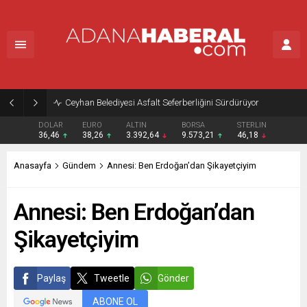
Ceyhan Belediyesi Asfalt Seferberliğini Sürdürüyor
DOLAR
EURO
ALTIN
BORSA
STERLIN
36,46
38,26
3.392,64
9.573,21
46,18
Anasayfa
Gündem
Annesi: Ben Erdoğan’dan Şikayetçiyim
Annesi: Ben Erdoğan’dan
Şikayetçiyim
Paylaş
Tweetle
Gönder
ABONE OL