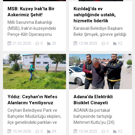
BIRAKILMIŞTI Edinilen
bilgilere göre, Ali Demirçalı
MSB: Kuzey Irak’ta Bir
Kızıldağ’da ev
görevden uzaklaştırılmadan
Askerimiz Şehit!
sahipliğinde ustalık,
önce belediye başkanlığı
hizmette liderlik
Milli Savunma Bakanlığı
görevine vekalet etmesi için
(MSB), Irak’ın kuzeyindeki
Karaisalı Belediye Başkanı
başkan yardımcısı İsmail
Pençe-Kilit Operasyonu
Bekir Şimşek, göreve geldiği
Ceylan’ı...
bölgesinde teröristlerle
günden bu yana ilçenin
21.02.2025
0
23
12.08.2025
0
32
çıkan çatışmada Piyade
çehresini değiştiren hizmet
Sözleşmeli Er Mustafa
ve projelere imza atarak
Uslu’nun şehit olduğunu
hemşehrilerinin gönlünde
açıkladı. Bakanlıktan yapılan
taht kurdu. Halkın içinde,
yazılı açıklamada, “Pençe-
ulaşılabilir ve çözüm odaklı
Kilit Operasyonu bölgesinde,
yönetim anlayışıyla dikkat
20 Şubat 2025 tarihinde,
çeken Başkan Şimşek,
bölücü terör örgütü
Karaisalı’yı sadece
mensupları ile çıkan
Adana’nın değil, tüm
Yıldız: Ceyhan’ın Nefes
Adana’da Elektrikli
çatışmada kahraman silah
bölgenin parlayan yıldızı
Alanlarını Yeniliyoruz
Bisiklet Cinayeti
arkadaşımız Piyade
haline getirmeyi hedefliyor.
Ceyhan Belediyesi Park ve
ADANA’da portakal
Sözleşmeli Er Mustafa Uslu
Başkan Şimşek’in
Bahçeler Müdürlüğü ekipleri,
bahçesinde tartıştığı
şehit olmuştur. Bizleri derin...
öncülüğünde ilçede alt...
ilçe genelindeki parkları ve
Mehmet Kutlu’yu (24)
sosyal yaşam alanlarını yaz
öldüren Ramazan Aslan
15.04.2026
0
39
15.04.2025
0
32
aylarına hazırlamak için
(51), kahvehanede