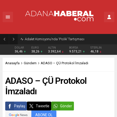
Adalet Komisyonu’nda ‘Pislik’ Tartışması
DOLAR
EURO
ALTIN
BORSA
STERLIN
36,46
38,26
3.392,64
9.573,21
46,18
Anasayfa
Gündem
ADASO – ÇÜ Protokol İmzaladı
ADASO – ÇÜ Protokol
İmzaladı
Paylaş
Tweetle
Gönder
ABONE OL