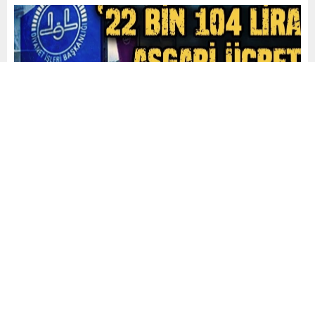
Mehmet Demiral
Yayınlama: 18.02.2025
20
A
A
+
-
0
TBMM Plan ve Bütçe Komisyonu üyesi CHP Manisa
Milletvekili Vehbi Bakırlıoğlu, fitreyi 180 lira olarak
açıklayan Diyanet İşleri Başkanlığına önce telefonda sonra