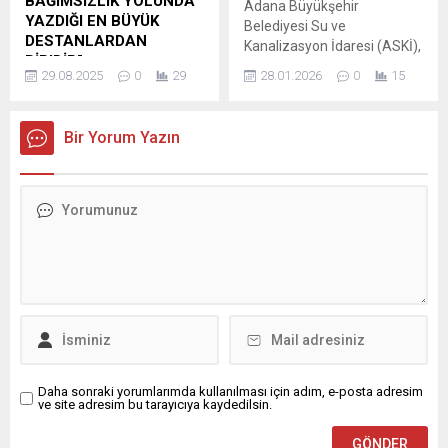
BAĞIMSIZLIK YOLUNDA
Adana Büyükşehir
potansiyelini...
YAZDIĞI EN BÜYÜK
Belediyesi Su ve
DESTANLARDAN
Kanalizasyon İdaresi (ASKİ),
BİRIDİR”
kentin dört bir yanında
29.08.2025
0
29
28.01.2026
0
15
Seyhan Belediye Başkan
sürdürülen içme suyu,
Vekili Hasibe Akkan, 30
kanalizasyon ve yağmur
Ağustos Zafer Bayramının
suyu çalışmalarını daha hızlı
Bir Yorum Yazın
103. yıl dönümü dolayısıyla
ve etkin yürütmek amacıyla
bir mesaj yayımladı. Başkan
araç ve iş makinesi filosunu
Vekili Hasibe Akkan,
güçlendirmeye devam
mesajında şu ifadelere yer
ediyor. 2020–2025 yılları
verdi: “Gazi Mustafa Kemal
arasında toplam 167 yeni iş
Atatürk’ün önderliğinde
makinesi ve araç envantere
kazanılan Büyük Zafer,
kazandırıldı. Son olarak
yalnızca askeri bir başarı
alınan 13...
değil; aynı zamanda
özgürlük, bağımsızlık ve
Cumhuriyetimize giden
yolun en önemli dönüm...
Daha sonraki yorumlarımda kullanılması için adım, e-posta adresim
ve site adresim bu tarayıcıya kaydedilsin.