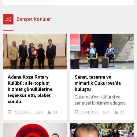
Benzer Konular
Adana Koza Rotary
Sanat, tasarım ve
Kulübü; aile-toplum
mimarlık Çukurova’da
hizmet gönüllülerine
buluştu
teşekkür etti, plaket
Çukurova’nın kültürel ve
sundu.
sanatsal birikimini odağına
Aile-toplum hizmeti
alan etkinlikler kapsamında,
16.02.2025
0
24
30.04.2026
0
20
gönüllüğüne ve Rotary
“Bir Sınır Sorunu Olarak
hizmet projelerindeki işbirliği
Sanat, Tasarım ve Mimarlık
ve desteğe teşekkür etmek
İlişkisi” başlıklı panel, sanat
için düzenlenen özel gece,
ve mimarlık dünyasını bir