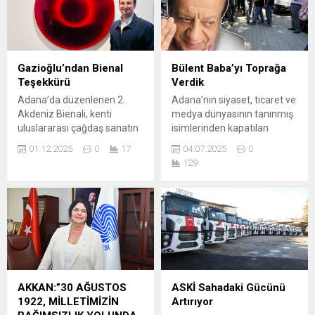
Adana Koza Rotary kulübü
araya getirdi. HepArt ve
üyeleri, eşler ve konukların
Seyhan Belediyesi iş birliği,
katılımıyla gerçekleştirildi.
Adana Büyükşehir
Geceye, Çağ
Belediyesi’nin destekleriyle
Üniversitesinden Kariyer
Çırçır Sanat Merkezi’nde
Gazioğlu’ndan Bienal
Bülent Baba’yı Toprağa
Merkezi Müdürü Dr. Öğretim
düzenlenen panel, yoğun
Teşekkürü
Verdik
Üyesi Eda Kayhan; İstanbul
katılımla gerçekleştirildi.
Adana’da düzenlenen 2.
Adana’nın siyaset, ticaret ve
Lider Koleji Adana
ALANINDA UZMAN İSİMLER
Akdeniz Bienali, kenti
medya dünyasının tanınmış
Kampüsünden Kampüs
AYNI...
uluslararası çağdaş sanatın
isimlerinden kapatılan
Müdürü Ali Canoğlu,
merkezlerinden biri hâline
Ekspres Gazetesi sahibi
Ortaokul Müdürü Esra
01.12.2025
0
17
04.07.2025
0
getirirken, Çukurova Çağdaş
Hakan Bülent Yardımcı
Dağgeçen,...
129
Sanat Vakfı Adana İl
toprağa verildi. Geçirdiği kalp
Temsilcisi Mehmet
krizi sonucu yaşamını yitiren
Gazioğlu, Adanalı
Yardımcı için önce Çukurova
sanatseverlere ilgilerinden
gazeteciler cemiyeti önünde
dolayı teşekkür etti. Mehmet
bir tören düzenlendi. Hakan
Gazioğlu, Adana’nın sanatla
Bülent Yardımcı daha sonra
kurduğu güçlü bağa dikkat
Akkapı’daki aile
çekerek, “Akdeniz’in kadim
mezarlığı’nda defnedildi.
kültürlerini çağdaş sanatın
Cenaze törenine CHP
AKKAN:”30 AĞUSTOS
ASKİ Sahadaki Gücünü
diliyle buluşturan bu bienal,
TBMM Grup Başkan Vekili...
1922, MİLLETİMİZİN
Artırıyor
şehrimizin vizyonunu ve