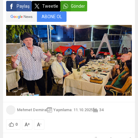
Paylaş
Tweetle
Gönder
ABONE OL
Mehmet Demiral
Yayınlama: 11.10.2025
34
A
A
+
-
0