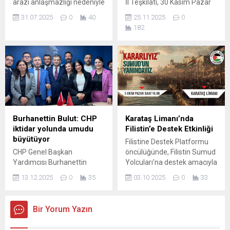
arazi anlaşmazlığı nedeniyle
İl Teşkilatı, 30 Kasım Pazar
çıkan silahlı kavgada 1 kişi
günü saat 12.00’de Seyhan
31.07.2025
0
40
25.11.2025
0
yaşamını yitirdi, 5 kişi
Belediyesi Yaşar Kemal
182
yaralandı. Olay, ilçeye bağlı
Kültür Merkezi’nde
Yenimurat Mahallesi’nde
gerçekleştirilecek olan
meydana geldi. İddiaya
Adana İl Kongresi için
göre, aralarında arazi
hazırlıklarını tamamladı.
meselesi bulunan iki aile
Kongreye, DP Genel Başkanı
arasında çıkan tartışma kısa
Gültekin Uysal da katılarak
sürede silahlı kavgaya
partililere seslenecek. DP
dönüştü. Tarafların birbirine
Adana İl Teşkilatı adına bir
ateş açtığı olayda, aynı
davet mesajı yayınlayan İl
Burhanettin Bulut: CHP
Karataş Limanı’nda
aileden Nuri...
Başkanı Mustafa Tümer,
iktidar yolunda umudu
Filistin’e Destek Etkinliği
tüm...
büyütüyor
Filistine Destek Platformu
CHP Genel Başkan
öncülüğünde, Filistin Sumud
Yardımcısı Burhanettin
Yolcuları’na destek amacıyla
Bulut, Adana İl
Karataş Limanı’nda anlamlı
13.12.2025
0
35
03.10.2025
0
33
Başkanlığı’nda partililerle bir
bir etkinlik düzenlenecek.
araya gelerek birlik, adalet
Program, 5 Ekim 2025
ve iktidar hedefi vurgusu
Pazar günü saat 16.00’da
Bir Yorum Yazın
yaptı. CHP Genel Başkan
başlayacak. Etkinliğe çok
Yardımcısı ve Adana
sayıda siyasi, siyasi partilerin