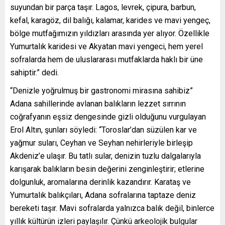
suyundan bir parça taşır. Lagos, levrek, çipura, barbun,
kefal, karagöz, dil balığı, kalamar, karides ve mavi yengeç,
bölge mutfağımızın yıldızları arasında yer alıyor. Özellikle
Yumurtalık karidesi ve Akyatan mavi yengeci, hem yerel
sofralarda hem de uluslararası mutfaklarda haklı bir üne
sahiptir.” dedi.
“Denizle yoğrulmuş bir gastronomi mirasına sahibiz”
Adana sahillerinde avlanan balıkların lezzet sırrının
coğrafyanın eşsiz dengesinde gizli olduğunu vurgulayan
Erol Altın, şunları söyledi: “Toroslar’dan süzülen kar ve
yağmur suları, Ceyhan ve Seyhan nehirleriyle birleşip
Akdeniz’e ulaşır. Bu tatlı sular, denizin tuzlu dalgalarıyla
karışarak balıkların besin değerini zenginleştirir; etlerine
dolgunluk, aromalarına derinlik kazandırır. Karataş ve
Yumurtalık balıkçıları, Adana sofralarına taptaze deniz
bereketi taşır. Mavi sofralarda yalnızca balık değil, binlerce
yıllık kültürün izleri paylaşılır. Çünkü arkeolojik bulgular