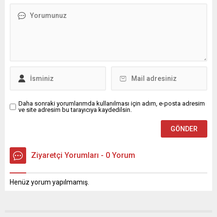
Milletvekili Burhanettin
temsilcileri, sivil toplum
Bulut, Adana İl
kuruluşları ve vatandaşların
Başkanlığı’nda partililer ve
yoğun katılım göstermesi
örgüt üyeleriyle buluştu.
bekleniyor. Yapılan
Yoğun katılımla gerçekleşen
açıklamada, şu ifadelere yer
toplantıda Bulut,
verildi:“Filistin davasını
Cumhuriyet Halk Partisi’nin
gündemde tutmak, zulme...
temel değerleri ve iktidar
hedefi...
Daha sonraki yorumlarımda kullanılması için adım, e-posta adresim
ve site adresim bu tarayıcıya kaydedilsin.
Ziyaretçi Yorumları - 0 Yorum
Henüz yorum yapılmamış.