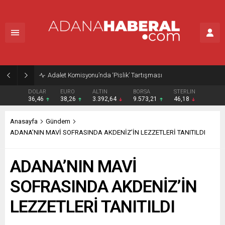
Adalet Komisyonu’nda ‘Pislik’ Tartışması
DOLAR
EURO
ALTIN
BORSA
STERLIN
36,46
38,26
3.392,64
9.573,21
46,18
Anasayfa
Gündem
ADANA’NIN MAVİ SOFRASINDA AKDENİZ’İN LEZZETLERİ TANITILDI
ADANA’NIN MAVİ
SOFRASINDA AKDENİZ’İN
LEZZETLERİ TANITILDI