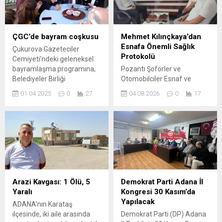
ÇGC’de bayram coşkusu
Mehmet Kılınçkaya’dan
Esnafa Önemli Sağlık
Çukurova Gazeteciler
Protokolü
Cemiyeti’ndeki geleneksel
bayramlaşma programına,
Pozantı Şoförler ve
Belediyeler Birliği
Otomobilciler Esnaf ve
Başkanvekili ve Büyükşehir
Sanatkârlar Odası ile SS.
01.04.2025
0
27
04.08.2026
0
17
Belediye Başkanı Zeydan
Akçatekir Esnaf Kredi ve
Karalar da katıldı. ÇGC Kültür
Kefalet Kooperatifi üyeleri
ve Sosyal Tesislerinde
için sağlık alanında önemli
gerçekleşen bayramlaşma
bir iş birliği hayata geçirildi.
etkinliği güzel görüntülere
Pozantı Şoförler ve
sahne oldu. Basın camiası
Otomobilciler Esnaf ve
adına birlik ve beraberliğin
Sanatkârlar Odası ile SS.
pekiştirildiği bu etkinliğe
Akçatekir Esnaf Kredi ve
katılan Büyükşehir Belediye
Kefalet Kooperatifi Başkanı
Arazi Kavgası: 1 Ölü, 5
Demokrat Parti Adana İl
Başkanı Zeydan Karalar,
Mehmet Kılınçkaya, Adana
Yaralı
Kongresi 30 Kasım’da
önemli açıklamalarda
Özel Dermancan Hastanesi
Yapılacak
ADANA’nın Karataş
bulundu. Son dönemde
ile...
ilçesinde, iki aile arasında
Demokrat Parti (DP) Adana
yaşanan...