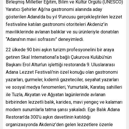
Birleşmiş Milletler Eğitim, Bilim ve Kültür Örgütü (UNESCO)
Yaratıcı Şehirler Ağı’na gastronomi alanında aday
gösterilen Adana’da bu yıl 9’uncusu gerçekleştirilen lezzet
festivaline katılan gastronomi otoriteleri Akdeniz’in
maviliklerinde avlanan balıklar ve su ürünleriyle donatılan
“Adana’nın mavi sofrasını” deneyimledi.
22 ülkede 90 bini aşkın turizm profesyonelini bir araya
getiren Skal International’a bağlı Çukurova Kulübü’nün
Başkanı Erol Altun’un işlettiği restoranda 9. Uluslararası
Adana Lezzet Festivali’nin özel konuğu olan gastronomi
yazarları, gurmeler, kıdemli gazeteciler, seyahat yazarları
ve sosyal medya fenomenleri, Yumurtalık, Karataş sahilleri
ile Tuzla, Akyatan ve Ağyatan lagünlerinde avlanan
birbirinden lezzetli balık, karides, mavi yengeç ve kalamarı
modern sunumlarla tatma şansı yakaladı. Ege Balık Adana
Restoran’da 300’ü aşkın davetlinin katıldığı
organizasyonda Akdeniz’den gelen lezzetlere özenle