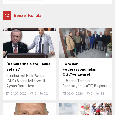
Benzer Konular
“Kendilerine Sefa, Halka
Toroslar
sefalet”
Federasyonu’ndan
ÇGC’ye ziyaret
Cumhuriyet Halk Partisi
(CHP) Adana Milletvekili
Adana Toroslar
Ayhan Barut, icra
Federasyonu (ATF) Başkanı
dosyalarının 24 milyona,
Cenap Erol, Başkan
04.07.2025
0
32
02.04.2026
0
18
yurttaşların banka
Yardımcısı İlhan Taş,
borçlarının da 4 trilyon 691
Yönetim Kurulu Sekreteri
milyar liraya ulaştığına
Yaşar Usanmaz, Proje
dikkat çekti. Bu kara tabloya
Kurulu üyesi Prof. Dr. Sait