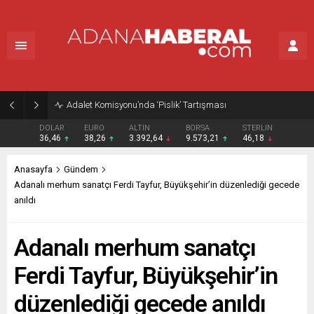
Adalet Komisyonu’nda ‘Pislik’ Tartışması
DOLAR
EURO
ALTIN
BORSA
STERLIN
36,46
38,26
3.392,64
9.573,21
46,18
Anasayfa
Gündem
Adanalı merhum sanatçı Ferdi Tayfur, Büyükşehir’in düzenlediği gecede
anıldı
Adanalı merhum sanatçı
Ferdi Tayfur, Büyükşehir’in
düzenlediği gecede anıldı