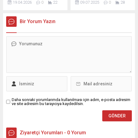
19.04.2026
0
22
09.07.2025
0
28
araya gelmeye devam
Sertifkası” aldı. Seyhan
ediyor. Bu kapsamda
Belediyesi Sağlık İşleri
Sarıçam ilçemiz Şahintepe
Müdürlüğü, İl Sağlık
Bir Yorum Yazın
Mahallesi Kozan Bulvarı’nda
Müdürlüğü tarafından
esnafımızı iş yerlerinde
başlatılan “Beslenme Dostu
ziyaret eden Vali Mustafa
ve Fiziksel Aktiviteyi
Yavuz; esnafımıza hayırlı ve
Destekleyen İş Yeri“
bereketli kazançlar
uygulaması kapsamında
dileğinde bulundu,
denetim ekipleri tarafından
vatandaşlarımızın taleplerini
yapılan değerlendirme ile
ve görüşlerini bizzat yerinde
sertifika almaya hak
dinledi. Bulvarda
kazandı. Seyhan Belediye
hemşehrilerimizle de
Başkan Vekili Hasibe...
sohbet eden Vali Mustafa
Yavuz,...
Daha sonraki yorumlarımda kullanılması için adım, e-posta adresim
ve site adresim bu tarayıcıya kaydedilsin.
Ziyaretçi Yorumları - 0 Yorum