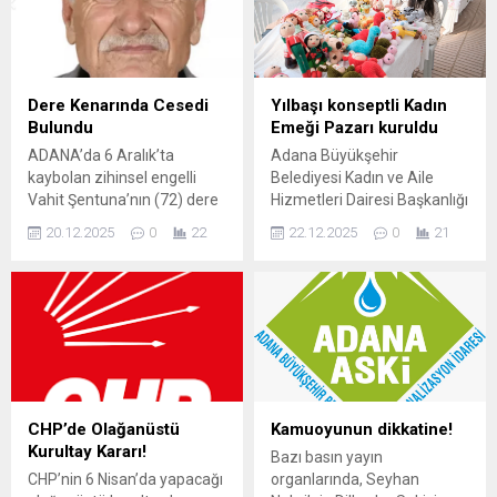
neden olanların sefa
Say ile Proje Kurulu üyesi
sürdüğünü anlatan Barut,
Şerife Karakuş, Çukurova
halka ise sefalet
Gazeteciler Cemiyeti (ÇGC)
dayatıldığını belirtti. “AÇLIK,
Başkanı Kurtul Çakın ve
YOKSULLUK VE SEFALET
yönetim kurulu üyelerine
Dere Kenarında Cesedi
Yılbaşı konseptli Kadın
DAYATILIYOR” Türkiye
hayırlı olsun ziyaretinde
Bulundu
Emeği Pazarı kuruldu
Büyük Millet Meclisi’nde
bulundu. ÇGC’nin İdari
ADANA’da 6 Aralık’ta
Adana Büyükşehir
konuşan CHP Adana...
binasında gerçekleştirilen...
kaybolan zihinsel engelli
Belediyesi Kadın ve Aile
Vahit Şentuna’nın (72) dere
Hizmetleri Dairesi Başkanlığı
kenarında cesedi bulundu.
tarafından, kadın
20.12.2025
0
22
22.12.2025
0
21
İmamoğlu ilçesi Saygeçit
kooperatifleri ile kadın
Mahallesi’nde 6 Aralık’ta
girişimci ve üreticilerin el
evinden ayrılarak çay
emeği ürünlerini
ocağına giden 1 çocuk
Adanalılarla buluşturmak
babası zihinsel engelli Vahit
amacıyla “Ürettikçe Hep
Şentuna’dan haber
Güçlü” sloganıyla Yılbaşı
alamayan yakınları, kayıp
Konseptli Kadın Emeği
başvurusunda bulundu.
Pazarı düzenlendi. 19–21
Şentuna’nın bulunabilmesi
Aralık 2025 tarihleri
CHP’de Olağanüstü
Kamuoyunun dikkatine!
için jandarma, polis ve AFAD
arasında Kurtuluş Mahallesi
Kurultay Kararı!
Bazı basın yayın
ekipleri, havadan ve karadan
Ziyapaşa Bulvarı’nda
CHP’nin 6 Nisan’da yapacağı
organlarında, Seyhan
arama çalışması...
gerçekleştirilen etkinlikte,