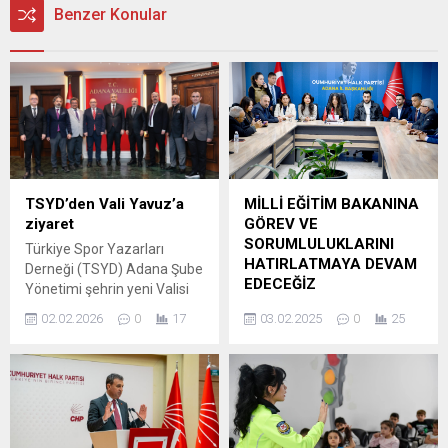
Benzer Konular
TSYD’den Vali Yavuz’a
MİLLİ EĞİTİM BAKANINA
ziyaret
GÖREV VE
SORUMLULUKLARINI
Türkiye Spor Yazarları
HATIRLATMAYA DEVAM
Derneği (TSYD) Adana Şube
EDECEĞİZ
Yönetimi şehrin yeni Valisi
Mustafa Yavuz’a ‘hayırlı
BOLU KARTALKAYA’DA Kİ
02.02.2026
0
17
03.02.2025
0
25
olsun’ ziyaretinde bulundu.
YANGINDA 36 ÇOCUĞUMUZ
TSYD Adana Şube Başkanı
HAYATINI KAYBETTİ 2024-
Engin Kanber, Genel Merkez
2025 Eğitim Öğretim Yılı’nın
Yönetim Kurulu Üyesi Adnan
ikinci yarısı bugün başlıyor.
Poyraz, Asbaşkanlar Ergun
Maalesef bugün ihmalkarlık
Kara, Hakan Köker, Mali
ve denetimsizlik yüzünden