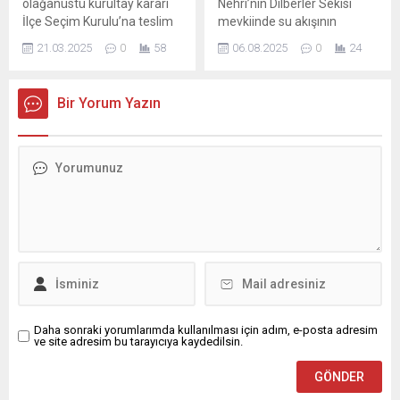
olağanüstü kurultay kararı
Nehri’nin Dilberler Sekisi
Adana’da faaliyet gösteren
İlçe Seçim Kurulu’na teslim
mevkiinde su akışının
kadın kooperatifleri ve...
edildi.
durduğu ve nehre kirli su
21.03.2025
0
58
06.08.2025
0
24
bırakıldığı yönünde iddialar
yer almıştır. Adana Su ve
Kanalizasyon İdaresi (ASKİ)
Bir Yorum Yazın
tarafından söz konusu
bölgede yalnızca yağmur
suyu deşarjı yapılmaktadır.
İddia edildiği gibi Seyhan
Nehri’ne herhangi bir atık su
bırakılmamaktadır. Ancak
tüm dünyada ve...
Daha sonraki yorumlarımda kullanılması için adım, e-posta adresim
ve site adresim bu tarayıcıya kaydedilsin.