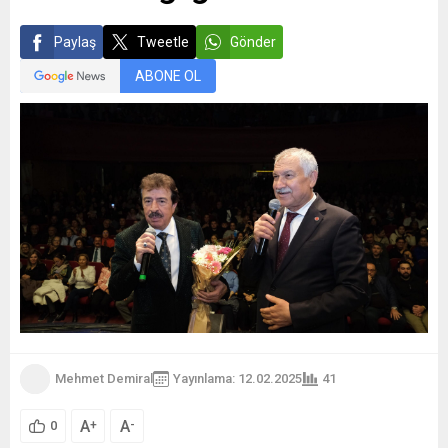
Paylaş
Tweetle
Gönder
ABONE OL
Mehmet Demiral
Yayınlama: 12.02.2025
41
A
A
+
-
0