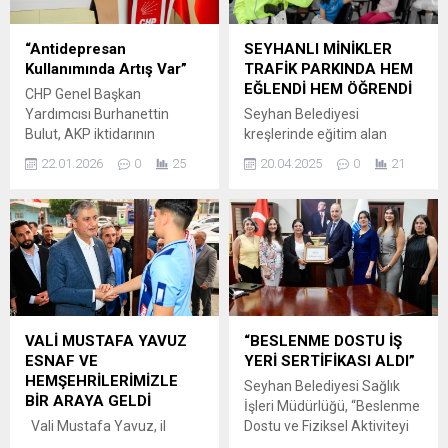
Sekreter Şehmus Baysal,
okulunda ikinci döneme
Yönetim Kurulu Üyeleri
başlayamayan 36
Doğan Gülbasar, Murat
çocuğumuz var. Onlar yarıyıl
“Antidepresan
SEYHANLI MİNİKLER
Kibritoğlu ve Dernek Müdürü
tatilinde aileleriyle birlikte
Kullanımında Artış Var”
TRAFİK PARKINDA HEM
Mehmet...
gittikleri Kartalkaya’da
EĞLENDİ HEM ÖĞRENDİ
CHP Genel Başkan
yanarak can verdiler.
Yardımcısı Burhanettin
Seyhan Belediyesi
Yetkililerin sorumluluk
Bulut, AKP iktidarının
kreşlerinde eğitim alan
almayı kabul etmediği
ekonomi politikalarının
çocuklar, trafik kurallarını
ihmaller yüzünden hayatını
22.01.2026
0
25
20.04.2025
0
21
toplum sağlığını çökerttiğini
öğrenmek ve trafikte
kaybeden 78
gösteren çarpıcı
güvenli bir şekilde hareket
vatandaşımıza...
antidepresan verilerini
etmeyi deneyimlemek
kamuoyuyla paylaştı. Bulut,
amacıyla Seyhan Belediyesi
Türkiye’nin adım adım bir
Çocuk Trafik Eğitim Parkı’nı
“ruh sağlığı krizi”ne
ziyaret etti. Seyhan
sürüklendiğini belirterek, son
Belediyesi Çocuk Trafik
10 yılda antidepresan
Eğitim Parkı, belediyeye ait
kullanımının yüzde 58,5
kreşlerde okul öncesi eğitimi
VALİ MUSTAFA YAVUZ
“BESLENME DOSTU İŞ
oranında arttığını vurguladı.
alan minik öğrencileri
ESNAF VE
YERİ SERTİFİKASI ALDI”
1 YILDA ANTİDEPRESAN
ağırladı. Trafik polisi
HEMŞEHRİLERİMİZLE
Seyhan Belediyesi Sağlık
KULLANIMI YAKLAŞIK 6
eşliğinde trafik kurallarını
BİR ARAYA GELDİ
İşleri Müdürlüğü, “Beslenme
MİLYON KUTU ARTTI CHP’li
uygulamalı öğrenme...
Vali Mustafa Yavuz, il
Dostu ve Fiziksel Aktiviteyi
Bulut’un...
genelinde vatandaşlarla bir
Destekleyen İş Yeri