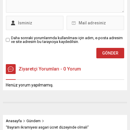
“terörsüz Türkiye” için
doyasıya eğlendi. AÇILIŞ
ortaya koyduğu yüksek
YOĞUN İLGİ GÖRDÜ Saygı
siyasi iradesi ve sürecin
duruşu ve İstiklal Marşı’nın
koordinatlarını “devlet
okunmasıyla başlayan açılış
politikası”...
programına Ceyhan
Belediye Başkanı...
Daha sonraki yorumlarımda kullanılması için adım, e-posta adresim
ve site adresim bu tarayıcıya kaydedilsin.
Ziyaretçi Yorumları - 0 Yorum
Henüz yorum yapılmamış.
Anasayfa
Gündem
“Bayram ikramiyesi asgari ücret düzeyinde olmalı”