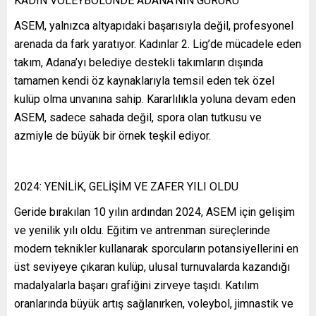
KADIN VOLEYBOLÜNDE ADANA’NIN GURURU
ASEM, yalnızca altyapıdaki başarısıyla değil, profesyonel
arenada da fark yaratıyor. Kadınlar 2. Lig’de mücadele eden
takım, Adana’yı belediye destekli takımların dışında
tamamen kendi öz kaynaklarıyla temsil eden tek özel
kulüp olma unvanına sahip. Kararlılıkla yoluna devam eden
ASEM, sadece sahada değil, spora olan tutkusu ve
azmiyle de büyük bir örnek teşkil ediyor.
2024: YENİLİK, GELİŞİM VE ZAFER YILI OLDU
Geride bırakılan 10 yılın ardından 2024, ASEM için gelişim
ve yenilik yılı oldu. Eğitim ve antrenman süreçlerinde
modern teknikler kullanarak sporcuların potansiyellerini en
üst seviyeye çıkaran kulüp, ulusal turnuvalarda kazandığı
madalyalarla başarı grafiğini zirveye taşıdı. Katılım
oranlarında büyük artış sağlanırken, voleybol, jimnastik ve