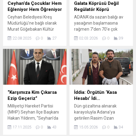
Ceyhan’da Çocuklar Hem
Galata Köprüsü Değil
Eğleniyor Hem Öğreniyor
Regülatör Köprü
Ceyhan Belediyesi Kreş
ADANA’da sazan balığı av
Müdürlüğü’ne bağlı olarak
yasağının başlamasına
Murat Göğebakan Kültür
rağmen 7’den 70’e çok
Merkezi’nde hizmet veren
sayıda kişi, regülatör
22.08.2025
0
27
02.03.2026
0
39
Oyuncak Kreşi, miniklere
köprüsü üzerinde balık
hem eğlenceli hem de
tutmaya devam etti.
öğretici bir ortam sunuyor.
Adana’da av yasağının
Hafta içi her gün 09.00-
başladığı gün oltacıların
16.30 saatleri arasında açık
köprüdeki yoğunluğu
olan kreşte çocuklar,
Galata’yı andırdı. Tarım ve
öğretmenler ve uzman
Orman İl Müdürlüğü
ablaların gözetiminde
tarafından Adana il sınırları
güvenle vakit geçiriyor.
içerisindeki tüm iç sularda
“Karşımıza Kim Çıkarsa
İddia: Örgütün ‘Kasa
ÇOCUKLAR HEM
sazan ve sazangiller için 1
Ezip Geçeriz”
Hesabı’ İdi…
EĞLENİYOR HEM
Mart-31 Mayıs tarihleri...
Milliyetçi Hareket Partisi
Dün gözaltına alınarak
ÖĞRENİYOR Oyuncak Kreşi
(MHP) Seyhan İlçe Başkanı
karayoluyla Adana’ya
öğretmeni...
Hakan Yıldırım, “Seyhan’da
getirilen Rasim Ozan
100 Bin” hedefi
Kütahyalı’nın soruşturmada
17.11.2025
0
43
15.05.2026
0
34
doğrultusunda yürütülen
“kasa hesap” olduğu