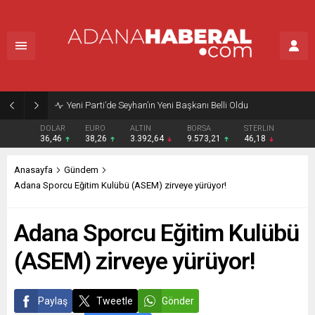
Yeni Parti’de Seyhan’ın Yeni Başkanı Belli Oldu
DOLAR
EURO
ALTIN
BORSA
STERLIN
36,46
38,26
3.392,64
9.573,21
46,18
Anasayfa
Gündem
Adana Sporcu Eğitim Kulübü (ASEM) zirveye yürüyor!
Adana Sporcu Eğitim Kulübü
(ASEM) zirveye yürüyor!
Paylaş
Tweetle
Gönder