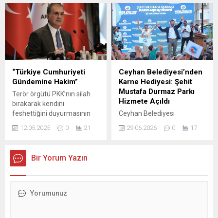
toplu kayıt çalışmalarının
değerlendirilen 11 kişi
sosyal medyada bazı
arasında Kütahyalı’nın da
odaklar tarafından sabote
bulunduğu öne sürüldü.
edilmesine ilişkin sert bir
MASAK incelemelerinde
açıklamada bulundu. İlçe
ROK’un banka hesabına
Başkanı Yıldırım, toplu kayıt
2022-2024 yılları arasında
çalışmalarına gösterilen
toplam 16 milyon 141 bin
yoğun ilginin Seyhan’da
893 TL giriş olduğu
“Türkiye Cumhuriyeti
Ceyhan Belediyesi’nden
büyük bir heyecan
belirlendi. Aynı dönemde
Gündemine Hakim”
Karne Hediyesi: Şehit
yarattığını belirterek, bu
hesaptan yalnızca 1 milyon
Mustafa Durmaz Parkı
Terör örgütü PKK’nın silah
yükselişi hazmedemeyen
472 bin 582 TL...
Hizmete Açıldı
bırakarak kendini
karanlık çevrelerin...
feshettiğini duyurmasının
Ceyhan Belediyesi
ardından iktidar kanadından
tarafından yapımı
12.05.2025
0
21
29.06.2026
0
17
ilk siyasi tepkiler gelmeye
tamamlanan Şehit Mustafa
başladı. AK Parti Sözcüsü ve
Durmaz Parkı, düzenlenen
Adana milletvekili Ömer
törenle hizmete açıldı. Karne
Bir Yorum Yazın
Çelik, “Hiç kimse merak
sevincini yaşayan çocuklar
etmesin Türkiye
için hazırlanan etkinliklerle
Cumhuriyeti gündemine
renklenen programda yüz
hakimdir” dedi. Çelik’in
boyama, köpük partisi,
sözleri: “Sayın
çeşitli oyunlar, ikramlar ve
Cumhurbaşkanımızın
hediyelerle çocuklar