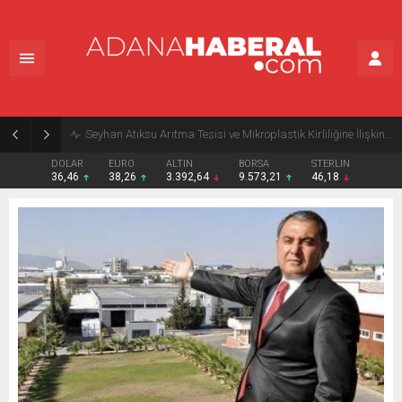
Seyhan Atıksu Arıtma Tesisi ve Mikroplastik Kirliliğine İlişkin Açıklama
DOLAR
EURO
ALTIN
BORSA
STERLIN
36,46
38,26
3.392,64
9.573,21
46,18