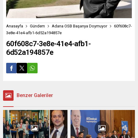
Anasayfa
Gündem
Adana OSB Başarıya Doymuyor
60f608c7-
3e8e-41e4-afb1-6d52a194857e
60f608c7-3e8e-41e4-afb1-
6d52a194857e
Benzer Galeriler