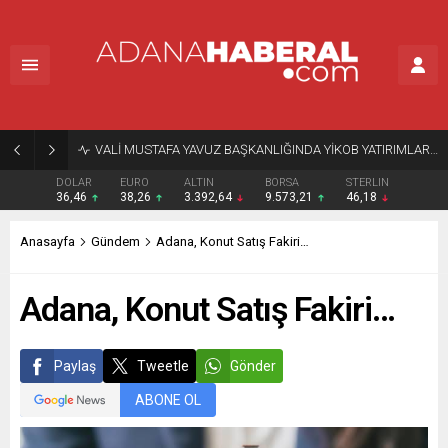
VALİ MUSTAFA YAVUZ BAŞKANLIĞINDA YİKOB YATIRIMLARI DEĞERLENDİRİLDİ
DOLAR
EURO
ALTIN
BORSA
STERLIN
36,46
38,26
3.392,64
9.573,21
46,18
Anasayfa
Gündem
Adana, Konut Satış Fakiri…
Adana, Konut Satış Fakiri…
Paylaş
Tweetle
Gönder
ABONE OL