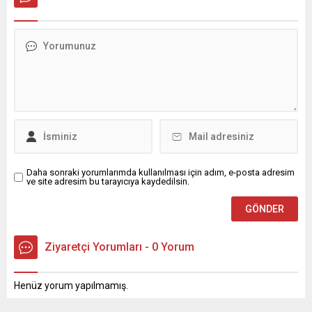
hakkındaki ihbarlar üzerine
attıkları için teşekkür belgesi
kan, idrar ve saç örnekleri
verdi. KAMPANYA
alınan tutuklu Belediye
HAKKINDA Kampanyanın
Başkanı Erdal
temel amacı; toplumda
Beşikçioğlu’nun esrar
fazla kiloluluk ve obezite ile
testinin pozitif çıktığı
mücadele konusunda
öğrenildi.
farkındalık oluşturulması,
vatandaşlarımızın sağlıklı
kilo aralığını öğrenmesi...
Daha sonraki yorumlarımda kullanılması için adım, e-posta adresim
ve site adresim bu tarayıcıya kaydedilsin.
Ziyaretçi Yorumları - 0 Yorum
Henüz yorum yapılmamış.