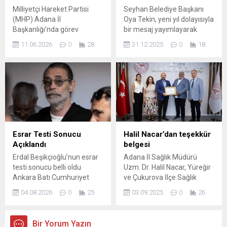
Kültür A.Ş Müdürü Murat
Milliyetçi Hareket Partisi
Seyhan Belediye Başkanı
Abbas ve Serdar Haydanlı
(MHP) Adana İl
Oya Tekin, yeni yıl dolayısıyla
tutuklandı. Yolsuzluk
Başkanlığı’nda görev
bir mesaj yayımlayarak
iddiasıyla...
değişimi yaşandı. MHP
Seyhanlı hemşehrilerinin
11.06.2026
0
28
31.12.2025
0
18
Adana İl Başkanı Yusuf
yeni yılını kutladı. Başkan
Kanlı, yaptığı yazılı
Tekin mesajında şu
açıklamayla il başkanlığı
ifadelere yer verdi: “Kıymetli
görevinden ayrıldığını
Seyhanlılar, Değerli Yol
duyurdu. Kanlı,
Arkadaşlarım, Sizlere bu
açıklamasında, MHP Genel
satırları, inancın ve
Başkanı Devlet Bahçeli’nin
kararlılığın hiç eksilmediği
tensip ve olurlarıyla 26 Aralık
dört duvar arasından
2022 tarihinde başladığı
yazıyorum. Seyhan’a olan
Esrar Testi Sonucu
Halil Nacar’dan teşekkür
Adana İl Başkanlığı görevini,
sevdamı, halkıma hizmet
Açıklandı
belgesi
yine Genel Başkan
etme aşkımı ve
Erdal Beşikçioğlu’nun esrar
Adana İl Sağlık Müdürü
Bahçeli’nin kararı
haklılığımızdan aldığımız...
testi sonucu belli oldu
Uzm. Dr. Halil Nacar, Yüreğir
doğrultusunda bugün...
Ankara Batı Cumhuriyet
ve Çukurova İlçe Sağlık
Başsavcılığı tarafından
Müdürlüklerine “İdeal Kilonu
04.08.2026
0
25
03.09.2025
0
26
Etimesgut Belediyesi
Öğren, Sağlıklı Yaşa”
hakkında yürütülen
kampanyasında özverili ve
soruşturma kapsamında,
başarılı çalışmalara imza
Bir Yorum Yazın