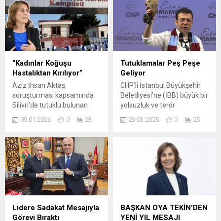
“Kadınlar Koğuşu
Tutuklamalar Peş Peşe
Hastalıktan Kırılıyor”
Geliyor
Aziz İhsan Aktaş
CHP’li İstanbul Büyükşehir
soruşturması kapsamında
Belediyesi’ne (İBB) büyük bir
Silivri’de tutuklu bulunan
yolsuzluk ve terör
CHPli Seyhan Belediye
operasyonu başlatıldı. 92 kişi
09.01.2026
0
23
23.03.2025
0
25
Başkanı Oya Tekin, kadınlar
hakkında tutuklama
koğuşunda salgın
talebinin olduğu
hastalığının başgösterdiğini
mahkemede Ekrem
sosyal medya paylaşımı ile
İmamoğlu’nun sorgusu
duyurdu. Tekin, “İnsan
tamamlandı. Çağlayan
böylesi durumlarda bir tas
Adliyesi’nde kararlar
çorba, ıhlamur ve en çok ta
açıklanmaya başlarken İPA
ailesini yanında görmek
Başkanı Buğra Gökce,
istiyor” dedi.
İmamoğlu İnşaat A.Ş Genel
Lidere Sadakat Mesajıyla
BAŞKAN OYA TEKİN’DEN
Müdürü Tuncay Yılmaz,
Görevi Bıraktı
YENİ YIL MESAJI