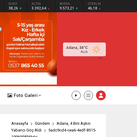
EURO
ALTIN
BORSA
STERLIN
38,26
3.392,64
9.573,21
46,18
Adana,
34
°C
Açık
Foto Galeri
Anasayfa
Gündem
Adana, 4 Bini Aşkın
Yabancı Göç Aldı
5adc9cd4-cea6-4edf-8515-
199695836b6c