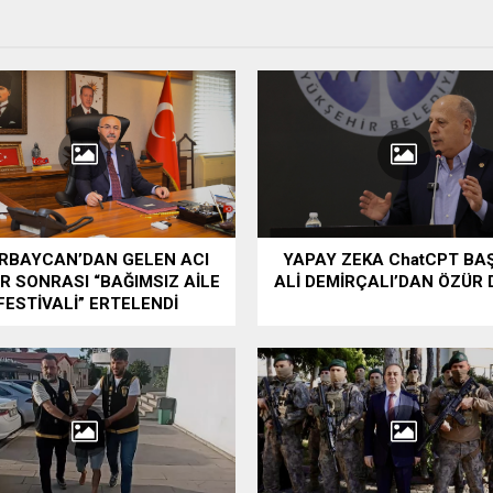
RBAYCAN’DAN GELEN ACI
YAPAY ZEKA ChatCPT BA
R SONRASI “BAĞIMSIZ AİLE
ALİ DEMİRÇALI’DAN ÖZÜR D
FESTİVALİ” ERTELENDİ