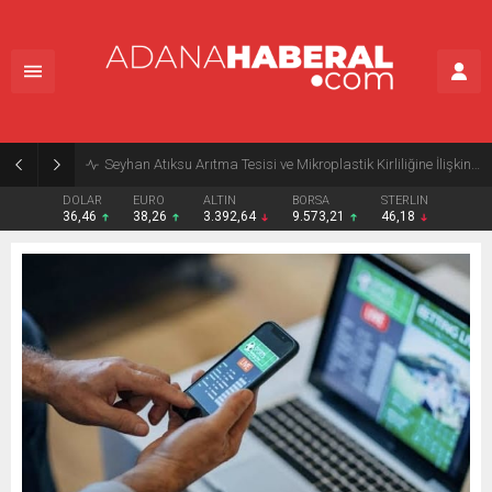
Seyhan Atıksu Arıtma Tesisi ve Mikroplastik Kirliliğine İlişkin Açıklama
DOLAR
EURO
ALTIN
BORSA
STERLIN
36,46
38,26
3.392,64
9.573,21
46,18