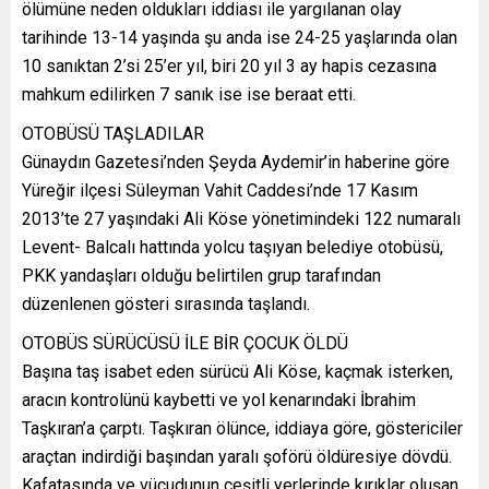
ölümüne neden oldukları iddiası ile yargılanan olay
tarihinde 13-14 yaşında şu anda ise 24-25 yaşlarında olan
10 sanıktan 2’si 25’er yıl, biri 20 yıl 3 ay hapis cezasına
mahkum edilirken 7 sanık ise ise beraat etti.
OTOBÜSÜ TAŞLADILAR
Günaydın Gazetesi’nden Şeyda Aydemir’in haberine göre
Yüreğir ilçesi Süleyman Vahit Caddesi’nde 17 Kasım
2013’te 27 yaşındaki Ali Köse yönetimindeki 122 numaralı
Levent- Balcalı hattında yolcu taşıyan belediye otobüsü,
PKK yandaşları olduğu belirtilen grup tarafından
düzenlenen gösteri sırasında taşlandı.
OTOBÜS SÜRÜCÜSÜ İLE BİR ÇOCUK ÖLDÜ
Başına taş isabet eden sürücü Ali Köse, kaçmak isterken,
aracın kontrolünü kaybetti ve yol kenarındaki İbrahim
Taşkıran’a çarptı. Taşkıran ölünce, iddiaya göre, göstericiler
araçtan indirdiği başından yaralı şoförü öldüresiye dövdü.
Kafatasında ve vücudunun çeşitli yerlerinde kırıklar oluşan