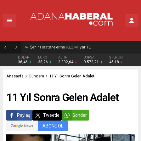
Şehir Hastanelerine 93,3 Milyar TL
DOLAR
EURO
ALTIN
BORSA
STERLIN
36,46
38,26
3.392,64
9.573,21
46,18
Anasayfa
Gündem
11 Yıl Sonra Gelen Adalet
11 Yıl Sonra Gelen Adalet
Paylaş
Tweetle
Gönder
ABONE OL