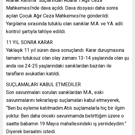
Atarak Katılma” suçlarından Adana 1.Ağır Ceza
Mahkemesi’nde dava açıldı. Dava dosyası daha sonra
açılan Çocuk Ağır Ceza Mahkemesi’ne gönderildi.
Yargılama sırasında tutuklu olan sanıklar M.A. ve Y.A. adli
kontrol şartıyla tahliye edildi.
11 YIL SONRA KARAR
Yaklaşık 11 yıl süren dava sonuçlandı. Karar duruşmasına
tamamı tutuksuz olan olay zamanı 13-14 yaşlarında olan şu
anda ise 24-25 yaşlarındaki sanıklardan bazıları ile
tarafların avukatları katıldı.
SUÇLAMALARI KABUL ETMEDİLER
Son savunmaları sorulan sanıklardan M.A., eski
savunmalarını tekrarlayıp suçlamaları kabul etmeyerek,
“Ben bu eyleme katılmadım.Atılı suçlamalarla hiç bir ilgim
yoktur. Ben daha önceki savunmamda belirttiğim üzere o
saatte babamın 19 Mayıs mahallesindeki iş yerindeydim.”
Diyerek beraatini istedi.