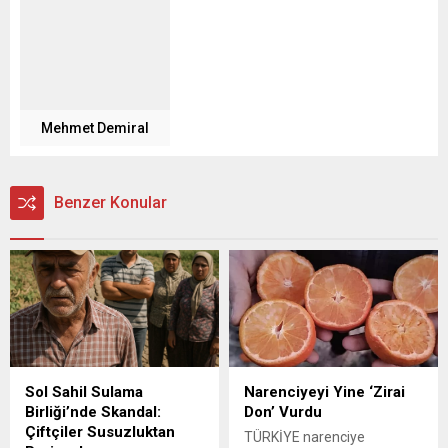
Mehmet Demiral
Benzer Konular
Sol Sahil Sulama
Narenciyeyi Yine ‘Zirai
Birliği’nde Skandal:
Don’ Vurdu
Çiftçiler Susuzluktan
TÜRKİYE narenciye