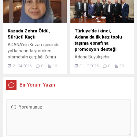
anneliğin çalışma hayatında
901 kişinin yaralandığı ve 5
hâlâ bir “bedel” olarak
bin 840 kişinin kaybolduğu
görülmesi. Eğitim-Bir-Sen
Marmara Depremi’nin 26.
Kadın Komisyonu ve EBSAM
yıldönümünde, “Afet ve Acil
işbirliğiyle hazırlanan saha
Durum Bakanlığı” kurulması
Kazada Zehra Öldü,
Türkiye’de ikinci,
araştırması, kadınların
çağrısında...
Sürücü Kaçtı
Adana’da ilk kez toplu
neden doğumu ertelediğini
taşıma esnafına
ADANA’nın Kozan ilçesinde
çarpıcı verilerle ortaya...
promosyon desteği
yol kenarında yürürken
otomobilin çarptığı Zehra
Adana Büyükşehir
Akbaş (22) hayatını kaybetti.
Belediyesi, Türkiye’de ikinci,
21.04.2026
0
16
31.12.2025
0
30
Kazanın ardından kaçan
Adana’da ilk kez yapılan
sürücünün otomobili,
uygulamayla, şehir içi toplu
bahçede terk edilmiş halde
taşıma esnafına 50’şer bin
Bir Yorum Yazın
bulundu. Kaza, dün akşam
lira promosyon desteği
saatlerinde ilçenin Yassıçalı
verilmesini sağladı. Adana
Mahallesi Toklular yolunda
Büyükşehir Belediyesi, toplu
meydana geldi. Yol
taşıma esnafına yönelik
kenarında yürüyen Zehra
Türkiye’de ikinci, Adana’da
Akbaş’a otomobil çarptı.
ilk kez hayata geçirilen
Akbaş yola savrulurken,
promosyon uygulamasını
sürücü otomobille kaçtı.
hayata geçirdi. Adana
Çevredekilerin ihbarı
Büyükşehir Belediye Meclisi