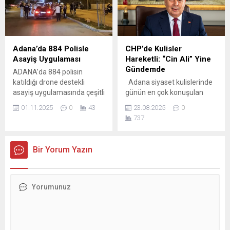
vatandaşlar, okul servisleri
uygulama kapsamında,
ve toplu taşıma araçlarının
Ramazan ayı boyunca her
aynı saatlerde trafiğe
gün 15 bin ekmek, ilçe
çıkması nedeniyle birçok
genelindeki vatandaşlara
ana arterde araç yoğunluğu
ücretsiz olarak dağıtılacak.
Adana’da 884 Polisle
CHP’de Kulisler
oluşuyor. Sabah saatlerinde
Toplamda 450 bin ekmeğin
Asayiş Uygulaması
Hareketli: “Cin Ali” Yine
en...
ihtiyaç sahiplerine
Gündemde
ADANA’da 884 polisin
ulaştırılması hedefleniyor. 16
katıldığı drone destekli
Adana siyaset kulislerinde
Noktada Dağıtım Başladı
asayiş uygulamasında çeşitli
günün en çok konuşulan
Ramazan ayının...
suçlardan aranan 72 kişi
isimlerinden biri yine Yüreğir
01.11.2025
0
43
23.08.2025
0
yakalandı. Uygulamada 8
Belediye Başkanı Ali
737
ruhsatsız tabanca, 1
Demirçalı. Parti içinde
ruhsatsız av tüfeği, farklı
“düzenin adamı” olarak
cins ve gramajlarda
bilinen Demirçalı, kulislere
Bir Yorum Yazın
uyuşturucu madde ele
göre bu çizgisinden hiç
geçirildi. Adana Emniyet
sapmıyor. İlçe Hareketli,
Müdürü Ahmet Hakan
Başkan Sessiz CHP Yüreğir
Arıkan’ın talimatıyla il
İlçe Başkanlığı neredeyse
genelinde sabit nokta yol
durmaksızın mahallelerde
kontrolü ve umuma açık
delege seçimleriyle meşgul.
mekan denetimleri
Her mahallede sandık
gerçekleştirildi. 884...
kuruluyor, örgüt sahada.