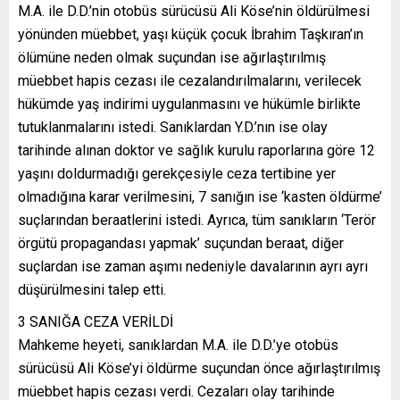
M.A. ile D.D.’nin otobüs sürücüsü Ali Köse’nin öldürülmesi
yönünden müebbet, yaşı küçük çocuk İbrahim Taşkıran’ın
ölümüne neden olmak suçundan ise ağırlaştırılmış
müebbet hapis cezası ile cezalandırılmalarını, verilecek
hükümde yaş indirimi uygulanmasını ve hükümle birlikte
tutuklanmalarını istedi. Sanıklardan Y.D.’nın ise olay
tarihinde alınan doktor ve sağlık kurulu raporlarına göre 12
yaşını doldurmadığı gerekçesiyle ceza tertibine yer
olmadığına karar verilmesini, 7 sanığın ise ‘kasten öldürme’
suçlarından beraatlerini istedi. Ayrıca, tüm sanıkların ‘Terör
örgütü propagandası yapmak’ suçundan beraat, diğer
suçlardan ise zaman aşımı nedeniyle davalarının ayrı ayrı
düşürülmesini talep etti.
3 SANIĞA CEZA VERİLDİ
Mahkeme heyeti, sanıklardan M.A. ile D.D.’ye otobüs
sürücüsü Ali Köse’yi öldürme suçundan önce ağırlaştırılmış
müebbet hapis cezası verdi. Cezaları olay tarihinde