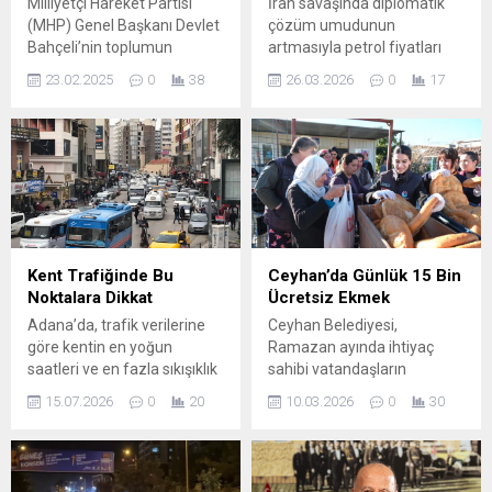
Milliyetçi Hareket Partisi
İran savaşında diplomatik
(MHP) Genel Başkanı Devlet
çözüm umudunun
Bahçeli’nin toplumun
artmasıyla petrol fiyatları
tümünü kucaklayan siyaset
yendien 100 doların altına
23.02.2025
0
38
26.03.2026
0
17
tarzını Adana’da
geriledi. Bu da akaryakıt
uygulamada önemli projeler
fiyatlarına indirim olarak
geliştiren MHP Adana İl
yansıdı. Motorine 3,72 lira,
Başkanı Yusuf Kanlı’nın
benzinde ise 55 kuruş
ilçelerde başlattığı
indirim yapıldı. İndirimler
çalışmalar artarak devam
pompaya yansıdı. Bununla
ediyor. PROGRAM YOĞUN
birlikte motorinin fiyatı 73
İLGİ GÖRDÜ “Güçlü Kadın,
TL’lere kadar düştü Edinilen
Güçlü Türkiye” mottosuyla
bilgiye göre, motorine yarın
Kent Trafiğinde Bu
Ceyhan’da Günlük 15 Bin
yapılan çalışmalar
geceden itibaren 5,44 TL
Noktalara Dikkat
Ücretsiz Ekmek
kapsamında, MHP Çukurova
indirim...
Adana’da, trafik verilerine
Ceyhan Belediyesi,
İlçe Teşkilatı Kadın Aile
göre kentin en yoğun
Ramazan ayında ihtiyaç
Çocuk Engelli...
saatleri ve en fazla sıkışıklık
sahibi vatandaşların
yaşanan noktalar dikkat
sofralarına katkı sunmak
15.07.2026
0
20
10.03.2026
0
30
çekiyor. Kentte trafik
amacıyla sosyal destek
yoğunluğu en çok 07.30 ile
çalışmalarını aralıksız
09.00 saatleri arasında
sürdürüyor. Belediye
yaşanıyor. İşe giden
tarafından hayata geçirilen