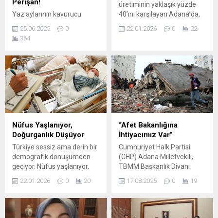
Perişan!
üretiminin yaklaşık yüzde
Yaz aylarının kavurucu
40’ını karşılayan Adana’da,
sıcaklarında tarlasına can
hava sıcaklıklarının eksi 4
25.06.2025
0
22.01.2026
0
22
suyu bekleyen çiftçiler yine
derecelere kadar
364
yalnız bırakıldı. Adana’nın
düşmesinin ardından çoğu
Kesik, Bebeli, Adalı, Bahçe
bahçede portakal ve
ve Yemişli köylerinde
mandalinalar dalında dondu.
yaşayan üreticiler, Sol Sahil
Adana Tarım Platformu
Sulama Birliği’nin su
Sözcüsü Cahit İncefikir,
yönetimindeki skandallar
soğukların etkisiyle ürünlerin
nedeniyle adeta perişan
ekonomik ömrünü yitirdiğini
oldu. Barajdan su verilmeye
belirterek, “Zirai don felaketi
başlandıktan kısa süre
nedeniyle ürünler
Nüfus Yaşlanıyor,
“Afet Bakanlığına
sonra, kapakların yarıda
yapılamayacak duruma
Doğurganlık Düşüyor
İhtiyacımız Var”
kapatılması sonucu suyun
geldi. Ürünler, meyve suyu
Türkiye sessiz ama derin bir
Cumhuriyet Halk Partisi
bu köylere ulaşmadığı
sanayisine dahi
demografik dönüşümden
(CHP) Adana Milletvekili,
belirtiliyor. Çiftçiler,...
verilemeyecek...
geçiyor. Nüfus yaşlanıyor,
TBMM Başkanlık Divanı
doğurganlık oranları
Üyesi, Jeoloji Yüksek
22.01.2026
0
20
17.08.2025
0
19
düşüyor, genç nüfus giderek
Mühendisi Dr. Müzeyyen
azalıyor. Uzmanlara göre bu
Şevkin, 17 Ağustos 1999’da
tablonun arkasındaki en
meydana gelen, en az 18
kritik nedenlerden biri,
bin 373 kişinin öldüğü, 48 bin