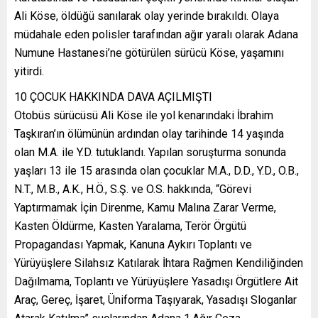
Ali Köse, öldüğü sanılarak olay yerinde bırakıldı. Olaya
müdahale eden polisler tarafından ağır yaralı olarak Adana
Numune Hastanesi’ne götürülen sürücü Köse, yaşamını
yitirdi.
10 ÇOCUK HAKKINDA DAVA AÇILMIŞTI
Otobüs sürücüsü Ali Köse ile yol kenarındaki İbrahim
Taşkıran’ın ölümünün ardından olay tarihinde 14 yaşında
olan M.A. ile Y.D. tutuklandı. Yapılan soruşturma sonunda
yaşları 13 ile 15 arasında olan çocuklar M.A., D.D., Y.D., O.B.,
N.T., M.B., A.K., H.Ö., S.Ş. ve O.S. hakkında, “Görevi
Yaptırmamak İçin Direnme, Kamu Malına Zarar Verme,
Kasten Öldürme, Kasten Yaralama, Terör Örgütü
Propagandası Yapmak, Kanuna Aykırı Toplantı ve
Yürüyüşlere Silahsız Katılarak İhtara Rağmen Kendiliğinden
Dağılmama, Toplantı ve Yürüyüşlere Yasadışı Örgütlere Ait
Araç, Gereç, İşaret, Üniforma Taşıyarak, Yasadışı Sloganlar